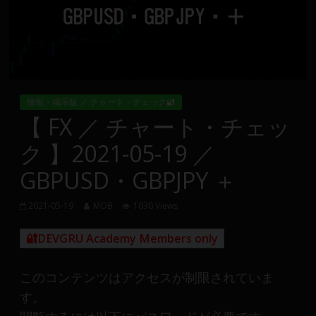
Group
FX
の
裁
情報・掲示板 ／ チャート・チェック🔐
量
【 FX ／ チャート・チェッ
や
ク 】2021-05-19 ／
MT4(EA)
情
GBPUSD・GBPJPY ＋
報、
仮
2021-05-19
MOB
1030 Views
想
通
🔐DEVGRU Academy Members only
貨
で
このコンテンツはアクセスが制限されていま
の
す。
資