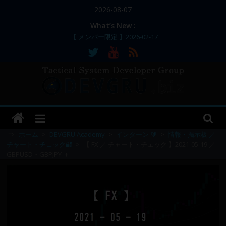
コ
2026-08-07
ン
What’s New :
テ
【 メンバー限定 】2026-02-17
ン
【 メンバー限定 】2026-02-11～12
【 メンバー限定 】2026-02-10
ツ
【 メンバー限定 】2026-02-09 ／ 損切り
へ
／
ス
【 メンバー限定 】2026-03-05～06
DEVGRU
キ
ッ
–
プ
⇒
ホーム
>
DEVGRU Academy
>
インターン 🔰
>
情報・掲示板 ／
チャート・チェック🔐
>
【 FX ／ チャート・チェック 】2021-05-19 ／
GBPUSD・GBPJPY ＋
Tactical
Systems
Developer