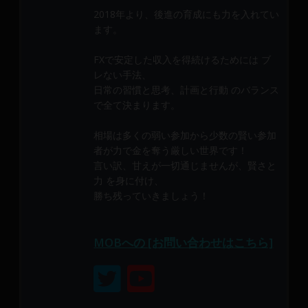
メ
2018年より、後進の育成にも力を入れてい
ン
ます。
バ
ー
FXで安定した収入を得続けるためには ブ
に
レない手法、
よ
日常の習慣と思考、計画と行動 のバランス
で全て決まります。
り
構
相場は多くの弱い参加から少数の賢い参加
成
者が力で金を奪う厳しい世界です！
さ
言い訳、甘えが一切通じませんが、賢さと
れ
力 を身に付け、
て
勝ち残っていきましょう！
い
ま
す。
MOBへの [お問い合わせはこちら]