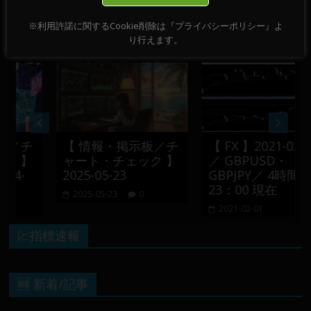
※利用許諾に関するCookie削除は『プライバシーポリシー』よ
おすすめ記事
り行えます。
／チ
【 情報・掲示板／チ
【 FX 】2021-02-01
 】
ャート・チェック 】
／ GBPUSD・
4-
2025-05-23
GBPJPY／ 4時間足／
23：00 現在
2025-05-23
0
2021-02-01
💹指標速報
🆕 新着/記事