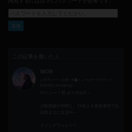
閲覧するには以下にパスワードが必要です。
産
運
用
や
金
融
や
Web
この記事を書いた人
開
発
MOB
ま
で、
📈FXチャート分析/ 👨‍🏫トレーダーアカデミー
DEVGRU
(DEVGRU Academy)
は
FXトレード歴 2011年6月～
少
少数精鋭の仲間と、FX収入＆資産運用で自
数
由気ままに生活中～
精
鋭
スイングでトレード。
の