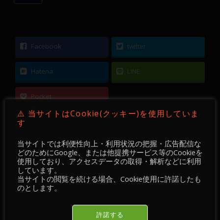
Facebook
twitter
Hatena
LINE
Pocket
⚠️ 当サイトはCookie(クッキー)を使用していま
す
当サイトでは利便性向上・利用状況の把握・広告配信な
どのためにGoogle、または他提携サービス等のCookieを
←
【 FX ／ チャート・チェック 】2021-05-18 ／
使用しており、アクセスデータの取得・解析などに利用
しています。
GBPUSD・GBPJPY ＋
当サイトの閲覧を続ける場合、Cookie使用に許諾したも
のとします。
【 DEVGRU Academy 】【 FX 】 GBPUSD ／ 1時
間足 ／ 2021年05月03日 ～ 11日
→
許諾する