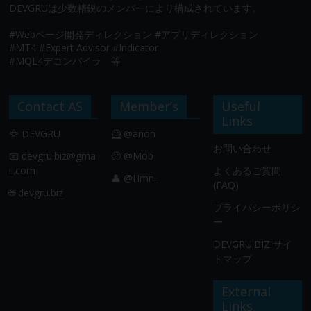
DEVGRUは少数精鋭のメンバーにより構成されています。
#Webページ開発ディレクション #アプリディレクション
#MT4 #Expert Advisor #Indicator
#MQL4デコンパイラ 等
Contact AS
Member’s
Useful
Links
🦅 DEVGRU
🦸 @anon
お問い合わせ
📧
devgru.biz@gma
🙂 @Mob
il.com
よくあるご質問
👤 @Hmn_
(FAQ)
🌐 devgru.biz
プライバシーポリシ
ー
DEVGRU.BIZ サイ
トマップ
External
Links