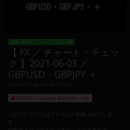
Group
FX
の
裁
情報・掲示板 ／ チャート・チェック🔐
量
【 FX ／ チャート・チェッ
や
ク 】2021-06-03 ／
MT4(EA)
情
GBPUSD・GBPJPY ＋
報、
仮
2021-06-03
MOB
1258 Views
想
通
🔐DEVGRU Academy Members only
貨
で
このコンテンツはアクセスが制限されていま
の
す。
資