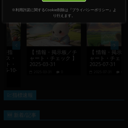
おすすめ記事
※利用許諾に関するCookie削除は『プライバシーポリシー』よ
り行えます。
指
【 情報・掲示板／チ
【 情報・掲示板／チ
ス・
ャート・チェック 】
ャート・チェック 】
ト・
2025-03-31
2025-07-31
10-
2025-03-31
0
2025-07-31
0
💹指標速報
🆕 新着/記事