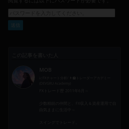
閲覧するには以下にパスワードが必要です。
産
運
用
や
金
融
や
Web
この記事を書いた人
開
発
MOB
ま
で、
📈FXチャート分析/ 👨‍🏫トレーダーアカデミー
DEVGRU
(DEVGRU Academy)
は
FXトレード歴 2011年6月～
少
少数精鋭の仲間と、FX収入＆資産運用で自
数
由気ままに生活中～
精
鋭
スイングでトレード。
の