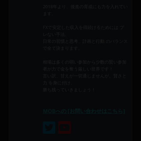
メ
2018年より、後進の育成にも力を入れてい
ン
ます。
バ
ー
FXで安定した収入を得続けるためには ブ
に
レない手法、
よ
日常の習慣と思考、計画と行動 のバランス
で全て決まります。
り
構
相場は多くの弱い参加から少数の賢い参加
成
者が力で金を奪う厳しい世界です！
さ
言い訳、甘えが一切通じませんが、賢さと
れ
力 を身に付け、
て
勝ち残っていきましょう！
い
ま
す。
MOBへの [お問い合わせはこちら]