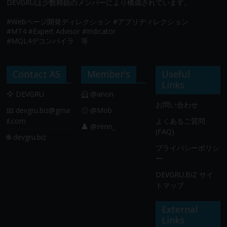
DEVGRUは少数精鋭のメンバーにより構成されています。
#Webページ開発ディレクション #アプリディレクション
#MT4 #Expert Advisor #Indicator
#MQL4デコンパイラ 等
Contact AS
Member’s
Useful
Links
🦅 DEVGRU
🦸 @anon
お問い合わせ
📧
devgru.biz@gma
🙂 @Mob
il.com
よくあるご質問
👤 @Hmn_
(FAQ)
🌐 devgru.biz
プライバシーポリシ
ー
DEVGRU.BIZ サイ
トマップ
External
Links