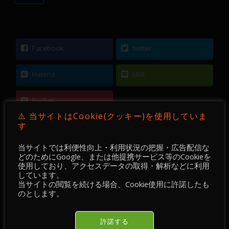
Facebook
twitter
Hatena
LINE
Pocket
⚠️ 当サイトはCookie(クッキー)を使用していま
す
当サイトでは利便性向上・利用状況の把握・広告配信な
どのためにGoogle、または他提携サービス等のCookieを
←
【無料EA】Forex inControl Reborn EA [310$]
使用しており、アクセスデータの取得・解析などに利用
しています。
当サイトの閲覧を続ける場合、Cookie使用に許諾したも
【 DEVGRU Academy 】【 FX 】 GBPUSD ／ 15
のとします。
分足 ／ 2021年05月26日 ～ 27日
→
許諾する