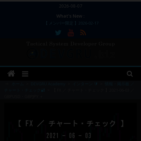
コ
2026-08-07
ン
What’s New :
テ
【 メンバー限定 】2026-02-17
ン
【 メンバー限定 】2026-02-11～12
【 メンバー限定 】2026-02-10
ツ
【 メンバー限定 】2026-02-09 ／ 損切り
へ
／
ス
【 メンバー限定 】2026-03-05～06
DEVGRU
キ
ッ
–
プ
⇒
ホーム
>
DEVGRU Academy
>
インターン 🔰
>
情報・掲示板 ／
チャート・チェック🔐
>
【 FX ／ チャート・チェック 】2021-06-03 ／
GBPUSD・GBPJPY ＋
Tactical
Systems
Developer