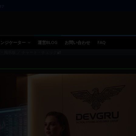
17
11～12
10
09 ／ 損切り
05～06
 インジケーター
運営BLOG
お問い合わせ
FAQ
・掲示板 ／ チャート・チェック🔐