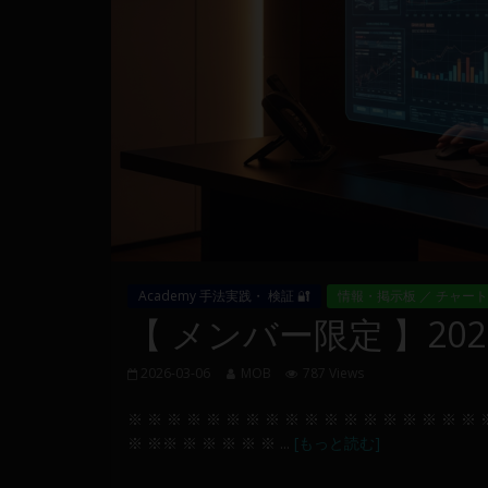
量
や
MT4(EA)
情
報、
仮
想
通
貨
で
の
Academy 手法実践・ 検証 🔐
情報・掲示板 ／ チャート
資
【 メンバー限定 】2026-
産
運
2026-03-06
MOB
787 Views
用
や
※ ※ ※ ※ ※ ※ ※ ※ ※ ※ ※ ※ ※ ※ ※ ※ ※ ※ 
金
※ ※※ ※ ※ ※ ※ ※ ...
[もっと読む]
融
や