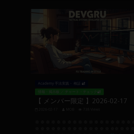
Web
開
発
ま
で、
DEVGRU
は
少
数
精
鋭
Academy 手法実践・ 検証 🔐
の
情報・掲示板 ／ チャート・チェック🔐
メ
【 メンバー限定 】2026-02-17
ン
バ
2026-02-17
MOB
738 Views
ー
に
※ ※ ※ ※ ※ ※ ※ ※ ※ ※ ※ ※ ※ ※ ※ ※ ※ ※ 
よ
※ ※ ※ ※ ※ ※ ※ ※ ※ ※ ※ ※ ※ ※ ※※ ※ ※ 