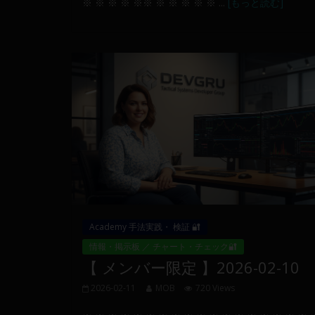
※ ※ ※ ※ ※※ ※ ※ ※ ※ ※ ...
[もっと読む]
り
構
成
さ
れ
て
い
ま
す。
Academy 手法実践・ 検証 🔐
情報・掲示板 ／ チャート・チェック🔐
【 メンバー限定 】2026-02-10
2026-02-11
MOB
720 Views