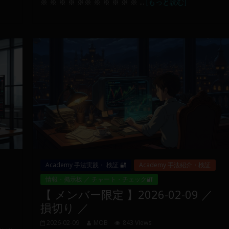
※ ※ ※ ※ ※※ ※ ※ ※ ※ ※ ...
[もっと読む]
Academy 手法実践・ 検証 🔐
Academy 手法紹介・検証
情報・掲示板 ／ チャート・チェック🔐
【 メンバー限定 】2026-02-09 ／
損切り ／
2026-02-09
MOB
843 Views