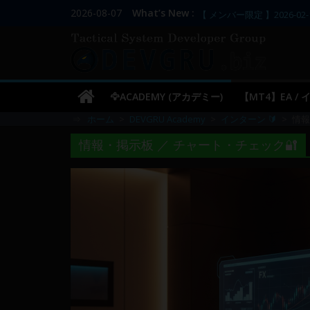
コ
2026-08-07
What’s New :
【 メンバー限定 】2026-02-
ン
【 メンバー限定 】2026-02-
DEVGRU
【 メンバー限定 】2026-02-
テ
【 メンバー限定 】2026-02-
ン
／
–
ツ
【 メンバー限定 】2026-03-
🦅ACADEMY (アカデミー)
【MT4】EA /
へ
Tactical
⇒
ホーム
>
DEVGRU Academy
>
インターン 🔰
>
情報
ス
キ
情報・掲示板 ／ チャート・チェック🔐
Systems
ッ
プ
Developer
Group
FX
の
裁