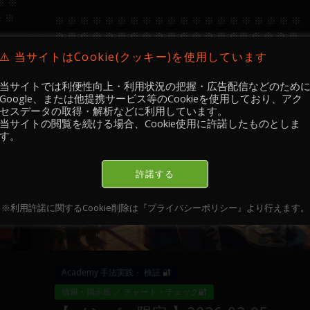
※ ※
※ ※
※ ※ ※ ※ ※ ※ ※ ※ ※ ※ ※ ※ ※ ※ ※ ※ ※ ※ ※ ※
※ ※ ※ ※ ※ ※ ※ ※ ※ ※ ※ ※ ※ ※ ※※ ※ ※ ※ ※
※ ※ ※ ※ ※※ ※ ※ ※ ※ ※ ...
[もっと読む]
⚠️ 当サイトはCookie(クッキー)を使用しています
当サイトでは利便性向上・利用状況の把握・広告配信などのため
Google、または他提携サービス等のCookieを使用しており、アク
セスデータの取得・解析などに利用しています。
当サイトの閲覧を続ける場合、Cookie使用に許諾したものとしま
す。
許諾する
※利用許諾に関するCookie削除は『プライバシーポリシー』より行えます。
Academy 手法実践・ 検証 🔐
情報・掲示板 ／ チャート・チェック🔐