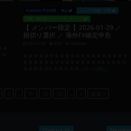
Academy 手法実践・ 検証 🔐
メンバー活動・共有 🔐
情報・掲示板 ／ チャート・チェック🔐
【 メンバー限定 】2026-01-29 ／
損切り選択 ／ 海外FX確定申告
2026-01-29
MOB
790 Views
※ ※
※ ※
※ ※ ※ ※ ※ ※ ※ ※ ※ ※ ※ ※ ※ ※ ※ ※ ※ ※ ※ ※
※ ※ ※ ※ ※ ※ ※ ※ ※ ※ ※ ※ ※ ※ ※※ ※ ※ ※ ※
※ ※ ※ ※ ※※ ※ ※ ※ ※ ※ ...
[もっと読む]
5
...
10
20
30
...
»
最後 »
Contact AS
Member