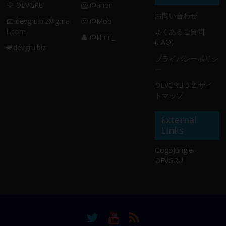
🦅 DEVGRU
🦸 @anon
お問い合わせ
📧
devgru.biz@gma
🙂 @Mob
il.com
よくあるご質問
👤 @Hmn_
(FAQ)
🌐 devgru.biz
プライバシーポリシ
ー
DEVGRU.BIZ サイ
トマップ
External
Links
GogoJungle -
DEVGRU