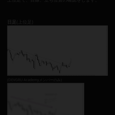
日足
(上位足)
(DEVGRU Academyメンバーのみ)