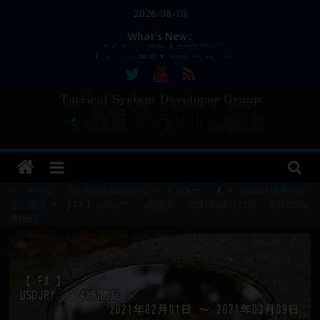
コ
2026-08-10
ン
What’s New :
テ
【 メンバー限定 】2026-02-11～12
ン
【 メンバー限定 】2026-02-10
【 メンバー限定 】2026-02-09 ／ 損切り
ツ
／
へ
【 メンバー限定 】2026-03-05～06
ス
【 メンバー限定 】2026-02-17
DEVGRU
キ
ッ
–
プ
⇒
ホーム
>
DEVGRU Academy
>
インターン 🔰
>
Academy 手法紹
介・検証
>
【 FX 】 USDJPY ／ 4時間足 ／ 2021年02月01日 ～ 2021年03
月09日
Tactical
Systems
Developer