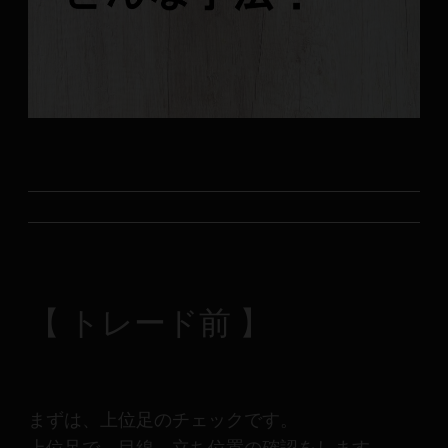
メ
ン
バ
ー
に
よ
り
構
成
さ
れ
て
い
【 トレード前 】
ま
す。
まずは、上位足のチェックです。
上位足で、目線、立ち位置の確認をします。