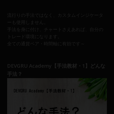
産
運
用
流行りの手法ではなく、カスタムインジケータ
や
ーも使用しません。
金
手法を身に付け、チャートさえあれば、自分の
融
トレード環境になります。
や
全ての通貨ペア・時間軸に有効です～
Web
開
発
ま
DEVGRU Academy【手法教材・1】どんな
で、
手法？
DEVGRU
は
少
数
精
鋭
の