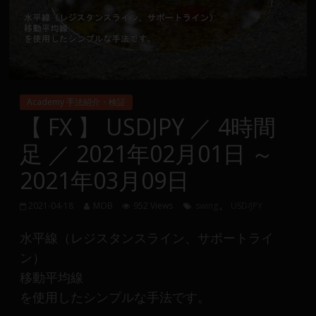
Group
FX
の
裁
Academy 手法紹介・検証
量
【 FX 】 USDJPY ／ 4時間
や
足 ／ 2021年02月01日 ～
MT4(EA)
情
2021年03月09日
報、
仮
、
2021-04-18
MOB
952 Views
swing
USD/JPY
想
通
水平線（レジスタンスライン、サポートライ
貨
ン）
で
移動平均線
の
を使用したシンプルな手法です。
資