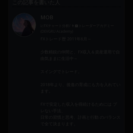
この記事を書いた人
MOB
📈FXチャート分析/ 👨‍🏫トレーダーアカデミー
(DEVGRU Academy)
FXトレード歴 2011年6月～
少数精鋭の仲間と、FX収入＆資産運用で自
由気ままに生活中～
スイングでトレード。
2018年より、後進の育成にも力を入れてい
ます。
FXで安定した収入を得続けるためには ブ
レない手法、
日常の習慣と思考、計画と行動 のバランス
で全て決まります。