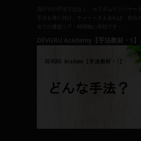
Web
流行りの手法ではなく、カスタムインジケー
開
手法を身に付け、チャートさえあれば、自分
発
全ての通貨ペア・時間軸に有効です～
ま
で、
DEVGRU Academy【手法教材・
DEVGRU
は
少
数
精
鋭
の
メ
ン
バ
ー
に
よ