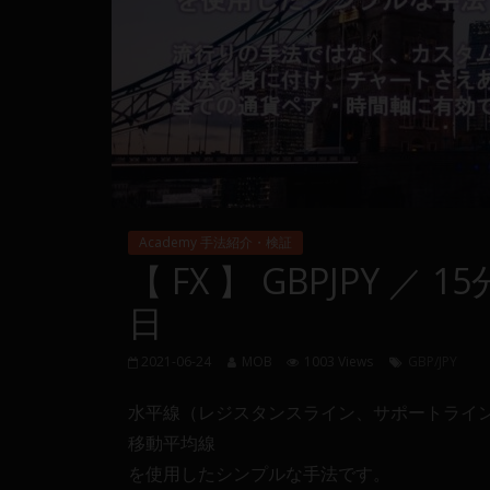
量
や
MT4(EA)
情
報、
仮
想
通
貨
Academy 手法紹介・検証
で
【 FX 】 GBPJPY ／ 1
の
資
日
産
運
2021-06-24
MOB
1003 Views
GBP/JPY
用
や
水平線（レジスタンスライン、サポートライ
金
移動平均線
融
を使用したシンプルな手法です。
や