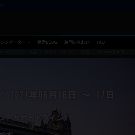
17
11～12
10
09 ／ 損切り
05～06
 インジケーター
運営BLOG
お問い合わせ
FAQ
ademy 手法紹介・検証
>
【 FX 】 GBPJPY ／ 15分足 ／ 2021年06月16日 ～ 1