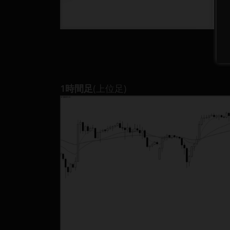
1時間足
(上位足)