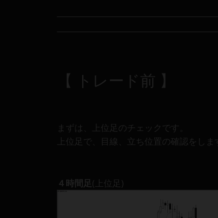
り
構
成
さ
れ
て
い
【 トレード前 】
ま
す。
まずは、上位足のチェックです。
上位足で、目線、立ち位置の確認をしま
４時間足
(上位足)