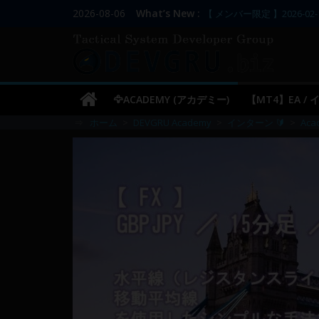
コ
【 メンバー限定 】2026-02-
2026-08-06
What’s New :
【 メンバー限定 】2026-02-
ン
DEVGRU
【 メンバー限定 】2026-02-
テ
【 メンバー限定 】2026-02-
ン
／
–
【 メンバー限定 】2026-03-
ツ
🦅ACADEMY (アカデミー)
【MT4】EA /
へ
Tactical
⇒
ホーム
>
DEVGRU Academy
>
インターン 🔰
>
Ac
ス
キ
Systems
ッ
プ
Developer
Group
FX
の
裁