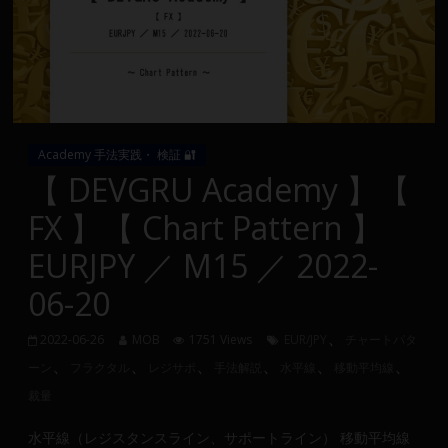
Group
FX
の
裁
Academy 手法実践・ 検証 🔐
量
【 DEVGRU Academy 】【
や
MT4(EA)
FX 】【 Chart Pattern 】
情
EURJPY ／ M15 ／ 2022-
報、
仮
06-20
想
通
、
2022-06-26
MOB
1751 Views
EUR/JPY
チャートパタ
貨
、
、
、
、
、
、
ーン
フラクタル
レジサポ
手法解説
水平線
移動平均線
で
裁量
の
資
水平線（レジスタンスライン、サポートライン） 移動平均線