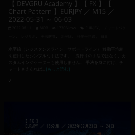
【 DEVGRU Academy 】【 FX 】【
メ
Chart Pattern 】EURJPY ／ M15 ／
ン
2022-05-31 ～ 06-03
バ
ー
、
2022-06-11
MOB
1730 Views
EUR/JPY
チャートパタ
に
、
、
、
、
、
ーン
レジサポ
手法解説
水平線
移動平均線
裁量
よ
り
水平線（レジスタンスライン、サポートライン） 移動平均線
構
を使用したシンプルな手法です。 流行りの手法ではなく、カ
成
スタムインジケーターも使用しません。 手法を身に付け、チ
さ
ャートさえあれば...
[もっと読む]
れ
0
て
い
ま
す。