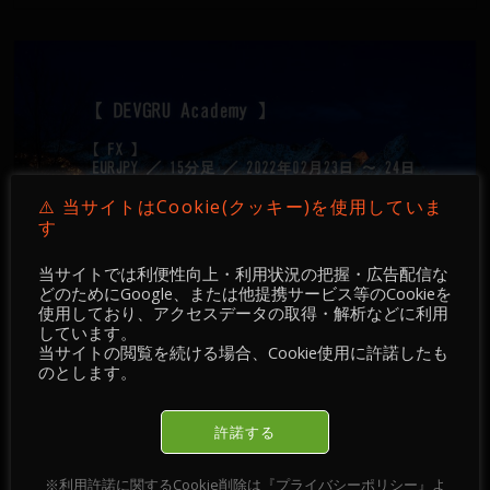
⚠️ 当サイトはCookie(クッキー)を使用していま
す
当サイトでは利便性向上・利用状況の把握・広告配信な
どのためにGoogle、または他提携サービス等のCookieを
使用しており、アクセスデータの取得・解析などに利用
しています。
Academy 手法実践・ 検証 🔐
当サイトの閲覧を続ける場合、Cookie使用に許諾したも
【 DEVGRU Academy 】【 FX 】
のとします。
EURJPY ／ 15分足 ／ 2022年02月23日
～ 24日
許諾する
、
2022-03-05
MOB
2173 Views
EUR/JPY
インジケータ
、
、
、
、
、
、
ー
フィボナッチ
レジサポ
手法解説
水平線
移動平均線
※利用許諾に関するCookie削除は『プライバシーポリシー』よ