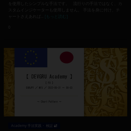
産
を使用したシンプルな手法です。 流行りの手法ではなく、カ
運
スタムインジケーターも使用しません。 手法を身に付け、チ
用
ャートさえあれば...
[もっと読む]
や
0
金
融
や
Web
開
発
ま
で、
DEVGRU
は
少
数
精
鋭
Academy 手法実践・ 検証 🔐
の