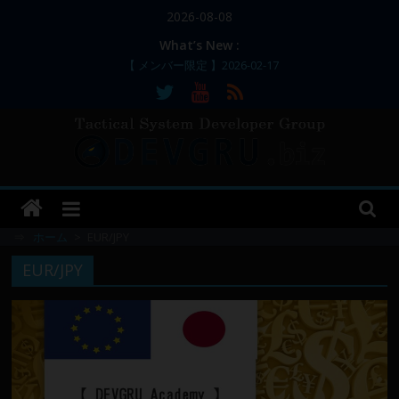
コ
2026-08-08
ン
What’s New :
テ
【 メンバー限定 】2026-02-17
ン
【 メンバー限定 】2026-02-11～12
【 メンバー限定 】2026-02-10
ツ
【 メンバー限定 】2026-02-09 ／ 損切り
へ
／
ス
【 メンバー限定 】2026-03-05～06
DEVGRU
キ
ッ
–
プ
⇒
ホーム
>
EUR/JPY
EUR/JPY
Tactical
Systems
Developer