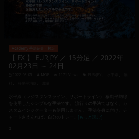
Academy 手法紹介・検証
【 FX 】 EURJPY ／ 15分足 ／ 2022年
02月23日 ～ 24日
、
、
2022-03-05
MOB
1171 Views
EUR/JPY
水平線
無
、
、
料
移動平均線
裁量
水平線（レジスタンスライン、サポートライン） 移動平均線
を使用したシンプルな手法です。 流行りの手法ではなく、カ
スタムインジケーターも使用しません。 手法を身に付け、チ
ャートさえあれば、自分のトレー...
[もっと読む]
0