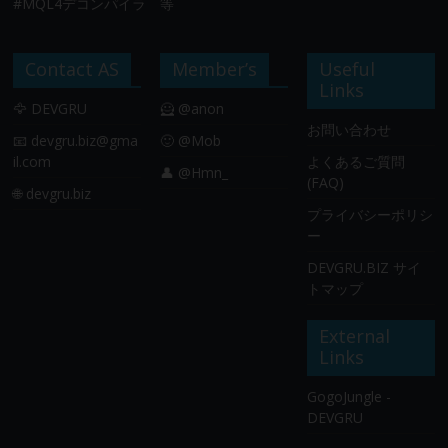
#MQL4デコンパイラ 等
Contact AS
Member’s
Useful
Links
🦅 DEVGRU
🦸 @anon
お問い合わせ
📧
devgru.biz@gma
🙂 @Mob
il.com
よくあるご質問
👤 @Hmn_
(FAQ)
🌐 devgru.biz
プライバシーポリシ
ー
DEVGRU.BIZ サイ
トマップ
External
Links
GogoJungle -
DEVGRU