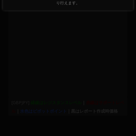
り行えます。
[GBPJPY]
緑線はレジスタンスレベル
｜
赤線はサポートレベ
ル
｜
水色はピボットポイント
｜黒はレポート作成時価格