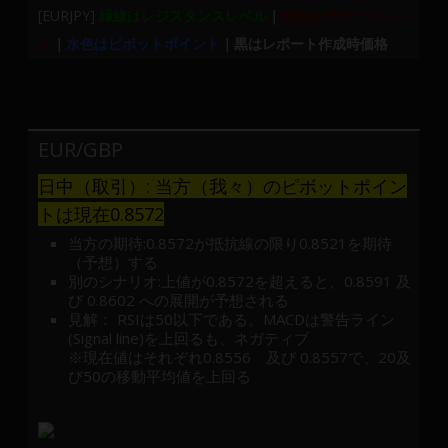
[EURJPY]
緑線はレジスタンスレベル
｜
赤線はサポートレベ
ル
｜
水色はピボットポイント
｜黒はレポート作成時価格
EUR/GBP
日中（取引）: 当方（我々）のピボットポイン
トは現在0.8572
当方の期待:0.8572が抵抗線の限り0.8521を期待
（予想）する
別のシナリオ:上値が0.8572を超えると、0.8591 及
び 0.8602 への展開が予想される
見解： RSIは50以下である。MACDは警告ライン
(Signal line)を上回るも、ネガティブ
※現在値はそれぞれ0.8556 及び 0.8557で、20及
び50の移動平均値を上回る