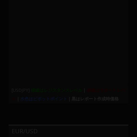
メ
ン
バ
ー
に
よ
り
構
成
さ
れ
て
[USDJPY]
緑線はレジスタンスレベル
｜
赤線はサポートレベ
い
ル
｜
水色はピボットポイント
｜黒はレポート作成時価格
ま
す。
EUR/USD