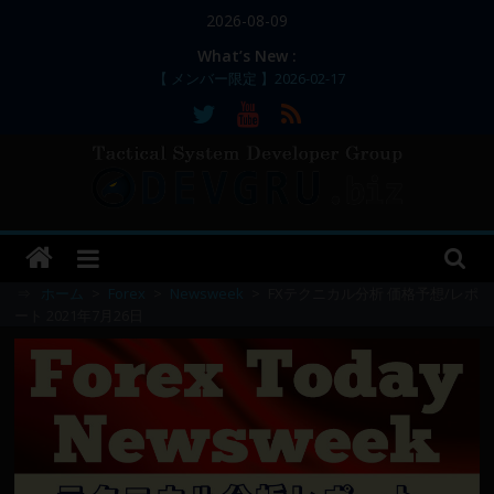
コ
2026-08-09
ン
What’s New :
【 メンバー限定 】2026-02-17
テ
【 メンバー限定 】2026-02-11～12
ン
【 メンバー限定 】2026-02-10
ツ
【 メンバー限定 】2026-02-09 ／ 損切り
／
へ
【 メンバー限定 】2026-03-05～06
ス
DEVGRU
キ
ッ
–
プ
⇒
ホーム
>
Forex
>
Newsweek
>
FXテクニカル分析 価格予想/レポ
ート 2021年7月26日
Tactical
Systems
Developer