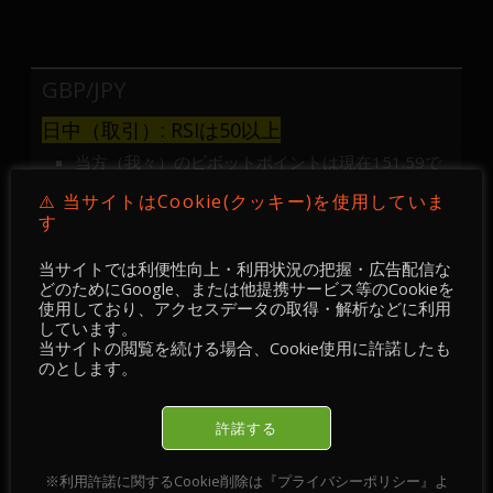
GBP/JPY
日中（取引）: RSIは50以上
当方（我々）のピボットポイントは現在151.59で
す
⚠️ 当サイトはCookie(クッキー)を使用していま
当方の期待:151.59が支持線の限り153.02を目指す
す
（期待する）
別のシナリオ: 151.59以下であれば、151.06 及び
150.75 を期待する
当サイトでは利便性向上・利用状況の把握・広告配信な
見解： RSIは50以上である。MACDは警告ライン
どのためにGoogle、または他提携サービス等のCookieを
使用しており、アクセスデータの取得・解析などに利用
(Signal line)を下回るも、ポジティブ
しています。
※現在値はそれぞれ152.01 及び 151.84で、20及
当サイトの閲覧を続ける場合、Cookie使用に許諾したも
び50の移動平均値を上回る
のとします。
許諾する
※利用許諾に関するCookie削除は『プライバシーポリシー』よ