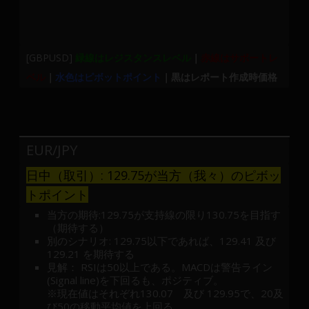
[GBPUSD]
緑線はレジスタンスレベル
｜
赤線はサポートレ
ベル
｜
水色はピボットポイント
｜黒はレポート作成時価格
EUR/JPY
日中（取引）: 129.75が当方（我々）のピボッ
トポイント
当方の期待:129.75が支持線の限り130.75を目指す
（期待する）
別のシナリオ: 129.75以下であれば、129.41 及び
129.21 を期待する
見解： RSIは50以上である。MACDは警告ライン
(Signal line)を下回るも、ポジティブ。
※現在値はそれぞれ130.07 及び 129.95で、20及
び50の移動平均値を上回る