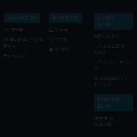
Contact AS
Member’s
Useful
Links
🦅 DEVGRU
🦸 @anon
お問い合わせ
📧
devgru.biz@gma
🙂 @Mob
il.com
よくあるご質問
👤 @Hmn_
(FAQ)
🌐 devgru.biz
プライバシーポリシ
ー
DEVGRU.BIZ サイ
トマップ
External
Links
GogoJungle -
DEVGRU