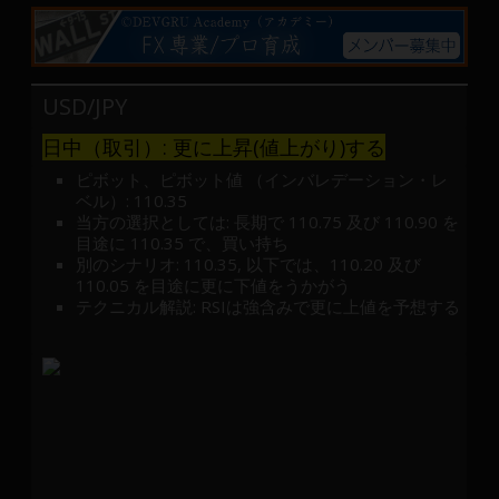
産
運
用
や
USD/JPY
金
融
日中（取引）: 更に上昇(値上がり)する
や
ピボット、ピボット値 （インバレデーション・レ
Web
ベル）: 110.35
開
当方の選択としては: 長期で 110.75 及び 110.90 を
目途に 110.35 で、買い持ち
発
別のシナリオ: 110.35, 以下では、110.20 及び
ま
110.05 を目途に更に下値をうかがう
で、
テクニカル解説: RSIは強含みで更に上値を予想する
DEVGRU
は
少
数
精
鋭
の