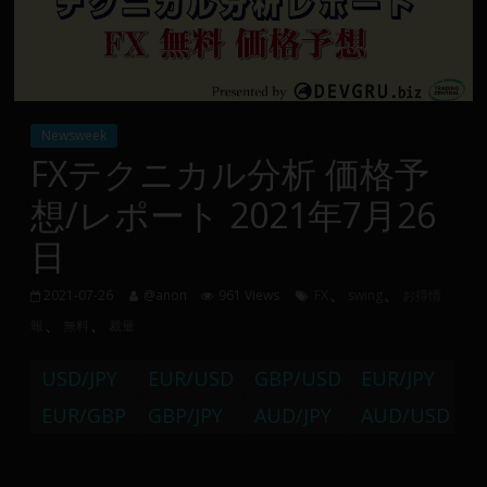
Group
FX
の
Newsweek
裁
FXテクニカル分析 価格予
量
想/レポート 2021年7月26
や
MT4(EA)
日
情
報、
、
、
2021-07-26
@anon
961 Views
FX
swing
お得情
仮
、
、
報
無料
裁量
想
通
USD/JPY
EUR/USD
GBP/USD
EUR/JPY
貨
で
EUR/GBP
GBP/JPY
AUD/JPY
AUD/USD
の
資