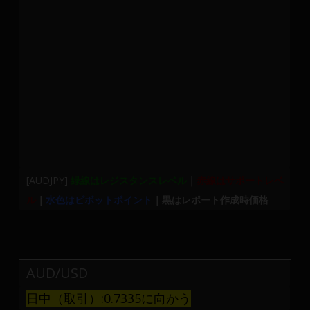
[AUDJPY]
緑線はレジスタンスレベル
｜
赤線はサポートレベ
ル
｜
水色はピボットポイント
｜黒はレポート作成時価格
AUD/USD
日中（取引）:0.7335に向かう