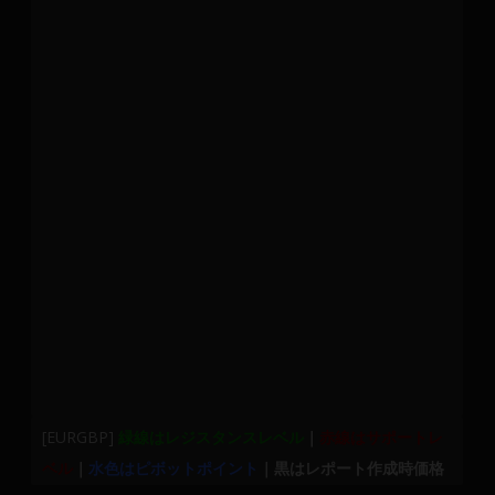
[EURGBP]
緑線はレジスタンスレベル
｜
赤線はサポートレ
ベル
｜
水色はピボットポイント
｜黒はレポート作成時価格