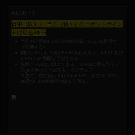
AUD/JPY
日中（取引）: 当方（我々）のピボットポイン
トは現在84.69
当方の期待:84.69が支持線の限り85.23を目指す
（期待する）
別のシナリオ:下値が84.69を超えると、84.51 及び
84.40 への展開が予想される
見解： RSIは50以上である。MACDは警告ライン
(Signal line)を下回るも、ポジティブ
※更に、現在値はそれぞれ84.85 及び 84.68で、
20及び50の移動平均値を上回る。