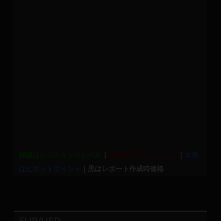
メ
ン
バ
ー
に
よ
り
構
成
さ
れ
て
い
緑線はレジスタンスレベル
｜
赤線はサポートレベル
｜
水色
ま
はピボットポイント
｜黒はレポート作成時価格
す。
EUR/USD