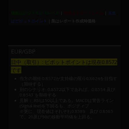
緑線はレジスタンスレベル
｜
赤線はサポートレベル
｜
水色
はピボットポイント
｜黒はレポート作成時価格
EUR/GBP
日中（取引）: ピボットポイントは現在0.8572
です
当方の期待:0.8572が支持線の限り0.8624を目指す
（期待する）
別のシナリオ: 0.8572以下であれば、0.8554 及び
0.8543 を期待する
見解： RSIは50以上である。MACDは警告ライン
(Signal line)を下回るも、ポジティブ
※更に、現在値はそれぞれ0.8589 及び 0.8585
で、20及び50の移動平均値を上回る。