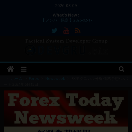
コ
2026-08-09
ン
What’s New :
【 メンバー限定 】2026-02-17
テ
【 メンバー限定 】2026-02-11～12
ン
【 メンバー限定 】2026-02-10
ツ
【 メンバー限定 】2026-02-09 ／ 損切り
／
へ
【 メンバー限定 】2026-03-05～06
ス
DEVGRU
キ
ッ
–
プ
⇒
ホーム
>
Forex
>
Newsweek
>
FXテクニカル分析 価格予想/レポ
ート 2021年6月15日
Tactical
Systems
Developer