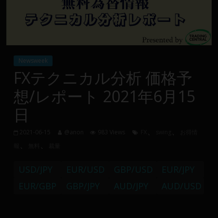
Group
FX
の
Newsweek
裁
FXテクニカル分析 価格予
量
想/レポート 2021年6月15
や
MT4(EA)
日
情
報、
、
、
2021-06-15
@anon
983 Views
FX
swing
お得情
仮
、
、
報
無料
裁量
想
通
USD/JPY
EUR/USD
GBP/USD
EUR/JPY
貨
で
EUR/GBP
GBP/JPY
AUD/JPY
AUD/USD
の
資