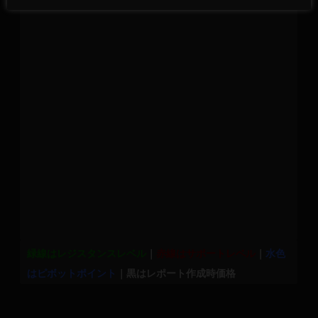
緑線はレジスタンスレベル
｜
赤線はサポートレベル
｜
水色
はピボットポイント
｜黒はレポート作成時価格