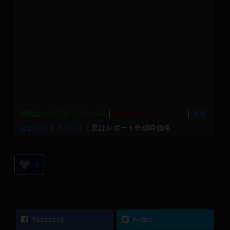
緑線はレジスタンスレベル
｜
赤線はサポートレベル
｜
水色
はピボットポイント
｜黒はレポート作成時価格
0
Facebook
twitter