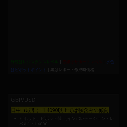
緑線はレジスタンスレベル
｜
赤線はサポートレベル
｜
水色
はピボットポイント
｜黒はレポート作成時価格
GBP/USD
日中（取引）:1.4090以上では強含みの傾向
ピボット、ピボット値 （インバレデーション・レ
ベル）: 1.4090