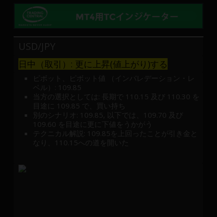
産
運
用
や
USD/JPY
金
融
日中（取引）: 更に上昇(値上がり)する
や
ピボット、ピボット値 （インバレデーション・レ
Web
ベル）: 109.85
開
当方の選択としては: 長期で 110.15 及び 110.30 を
目途に 109.85 で、買い持ち
発
別のシナリオ: 109.85, 以下では、109.70 及び
ま
109.60 を目途に更に下値をうかがう
で、
テクニカル解説: 109.85を上回ったことが引き金と
DEVGRU
なり、110.15への道を開いた
は
少
数
精
鋭
の