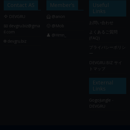
Contact AS
Member’s
Useful
Links
🦅 DEVGRU
🦸 @anon
お問い合わせ
📧
devgru.biz@gma
🙂 @Mob
il.com
よくあるご質問
👤 @Hmn_
(FAQ)
🌐 devgru.biz
プライバシーポリシ
ー
DEVGRU.BIZ サイ
トマップ
External
Links
GogoJungle -
DEVGRU