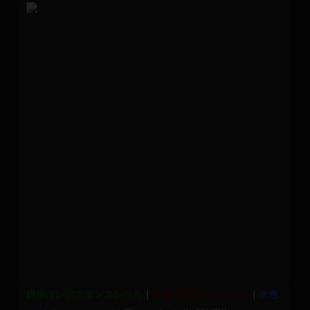
緑線はレジスタンスレベル
｜
赤線はサポートレベル
｜
水色