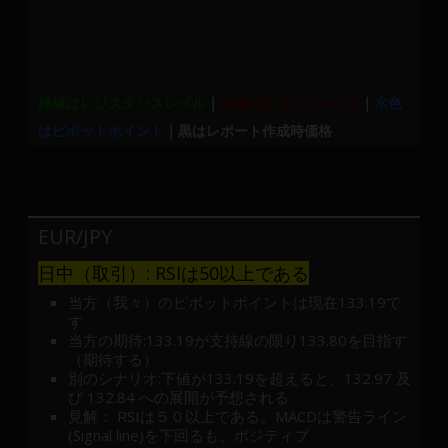
緑線はレジスタンスレベル
｜
赤線はサポートレベル
｜
水色
はピボットポイント
｜黒はレポート作成時価格
EUR/JPY
日中（取引）: RSIは50以上である
当方（我々）のピボットポイントは現在133.19で
す
当方の期待:133.19が支持線の限り133.80を目指す
（期待する）
別のシナリオ:下値が133.19を超えると、132.97 及
び 132.84 への展開が予想される
見解： RSIは５０以上である。MACDは警告ライン
(Signal line)を下回るも、ポジティブ