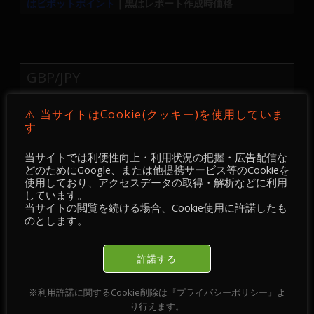
はピボットポイント
｜黒はレポート作成時価格
GBP/JPY
日中（取引）: 154.91が当方（我々）のピボッ
⚠️ 当サイトはCookie(クッキー)を使用していま
トポイント
す
当方の期待:154.91が支持線の限り156.02を目指す
（期待する）
当サイトでは利便性向上・利用状況の把握・広告配信な
どのためにGoogle、または他提携サービス等のCookieを
別のシナリオ: 154.91以下であれば、154.52 及び
使用しており、アクセスデータの取得・解析などに利用
154.29 を期待する
しています。
見解： RSIは５０以上である。MACDは警告ライン
当サイトの閲覧を続ける場合、Cookie使用に許諾したも
(Signal line)を下回るも、ポジティブ
のとします。
※更に、現在値はそれぞれ155.23 及び 154.96
で、20及び50の移動平均値を上回る。
許諾する
※利用許諾に関するCookie削除は『プライバシーポリシー』よ
り行えます。