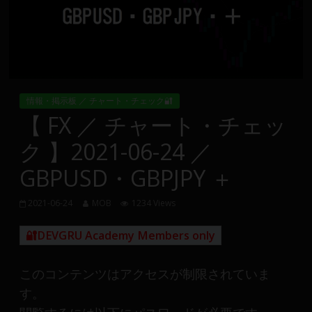
Group
FX
の
裁
情報・掲示板 ／ チャート・チェック🔐
量
【 FX ／ チャート・チェッ
や
ク 】2021-06-24 ／
MT4(EA)
情
GBPUSD・GBPJPY ＋
報、
仮
2021-06-24
MOB
1234 Views
想
通
🔐DEVGRU Academy Members only
貨
で
このコンテンツはアクセスが制限されていま
の
す。
資