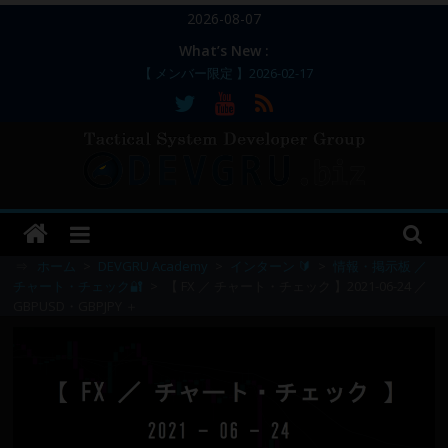
コ
2026-08-07
ン
What’s New :
テ
【 メンバー限定 】2026-02-17
ン
【 メンバー限定 】2026-02-11～12
【 メンバー限定 】2026-02-10
ツ
【 メンバー限定 】2026-02-09 ／ 損切り
へ
／
ス
【 メンバー限定 】2026-03-05～06
DEVGRU
キ
ッ
–
プ
⇒
ホーム
>
DEVGRU Academy
>
インターン 🔰
>
情報・掲示板 ／
チャート・チェック🔐
>
【 FX ／ チャート・チェック 】2021-06-24 ／
GBPUSD・GBPJPY ＋
Tactical
Systems
Developer