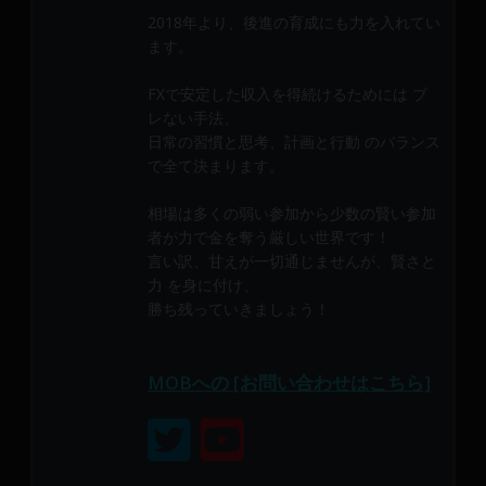
メ
2018年より、後進の育成にも力を入れてい
ン
ます。
バ
ー
FXで安定した収入を得続けるためには ブ
に
レない手法、
よ
日常の習慣と思考、計画と行動 のバランス
で全て決まります。
り
構
相場は多くの弱い参加から少数の賢い参加
成
者が力で金を奪う厳しい世界です！
さ
言い訳、甘えが一切通じませんが、賢さと
れ
力 を身に付け、
て
勝ち残っていきましょう！
い
ま
す。
MOBへの [お問い合わせはこちら]