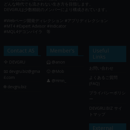
どんな時代でも流されない生き方を目指します。
DEVGRUは少数精鋭のメンバーにより構成されています。
#Webページ開発ディレクション #アプリディレクション
#MT4 #Expert Advisor #Indicator
#MQL4デコンパイラ 等
Contact AS
Member’s
Useful
Links
🦅 DEVGRU
🦸 @anon
お問い合わせ
📧
devgru.biz@gma
🙂 @Mob
il.com
よくあるご質問
👤 @Hmn_
(FAQ)
🌐 devgru.biz
プライバシーポリシ
ー
DEVGRU.BIZ サイ
トマップ
External