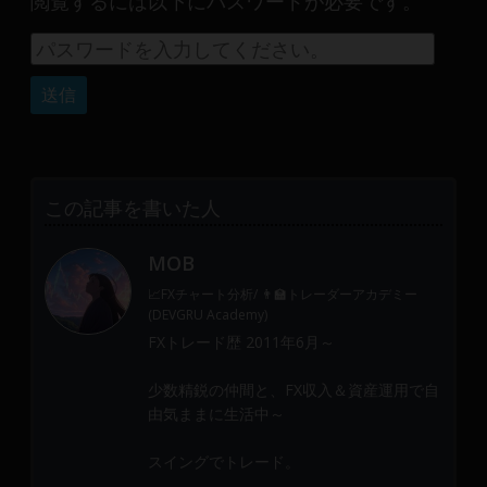
閲覧するには以下にパスワードが必要です。
産
運
用
や
金
融
や
Web
この記事を書いた人
開
発
MOB
ま
で、
📈FXチャート分析/ 👨‍🏫トレーダーアカデミー
DEVGRU
(DEVGRU Academy)
は
FXトレード歴 2011年6月～
少
少数精鋭の仲間と、FX収入＆資産運用で自
数
由気ままに生活中～
精
鋭
スイングでトレード。
の