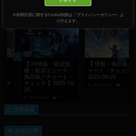
おすすめ記事
※利用許諾に関するCookie削除は『プライバシーポリシー』よ
り行えます。
【 FX情報・経済指
【 情報・掲示板／チ
・
標・経済ニュース・
ャート・チェック 】
・
掲示板／チャート・
2025-08-26
0-
チェック 】2025-10-
2025-08-26
0
20
2025-10-20
0
💹指標速報
🆕 新着/記事