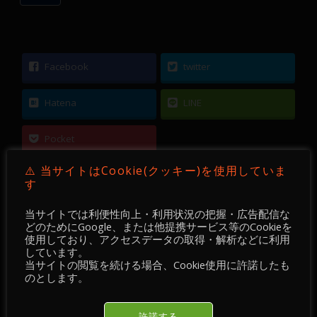
Facebook
twitter
Hatena
LINE
Pocket
⚠️ 当サイトはCookie(クッキー)を使用していま
す
当サイトでは利便性向上・利用状況の把握・広告配信な
←
FXテクニカル分析 価格予想/レポート 2021年6
どのためにGoogle、または他提携サービス等のCookieを
使用しており、アクセスデータの取得・解析などに利用
月24日
しています。
当サイトの閲覧を続ける場合、Cookie使用に許諾したも
のとします。
FXテクニカル分析 価格予想/レポート 2021年6月
25日
→
許諾する