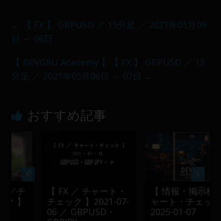
メ
ン
←
【 FX 】 GBPUSD ／ 15分足 ／ 2021年05月05
バ
日 ～ 06日
ー
に
【 DEVGRU Academy 】【 FX 】 GBPUSD ／ 15
よ
分足 ／ 2021年05月06日 ～ 07日
→
り
構
成
おすすめ記事
さ
れ
て
い
ま
す。
／チ
【 FX ／ チャート・
【 情報・掲示板／チ
 】
チェック 】2021-07-
ャート・チェック 】
06 ／ GBPUSD・
2025-01-07