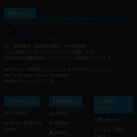
About Us
FX・資産運用・金融系の開発・Web開発等、
どんな時代でも流されない生き方を目指します。
DEVGRUは少数精鋭のメンバーにより構成されています。
#Webページ開発ディレクション #アプリディレクション
#MT4 #Expert Advisor #Indicator
#MQL4デコンパイラ 等
Contact AS
Member’s
Useful
Links
🦅 DEVGRU
🦸 @anon
お問い合わせ
📧
devgru.biz@gma
🙂 @Mob
il.com
よくあるご質問
👤 @Hmn_
(FAQ)