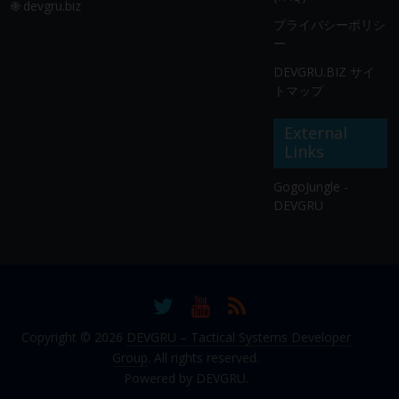
🌐 devgru.biz
プライバシーポリシ
ー
DEVGRU.BIZ サイ
トマップ
External
Links
GogoJungle -
DEVGRU
Copyright © 2026
DEVGRU – Tactical Systems Developer
Group
. All rights reserved.
Powered by DEVGRU.