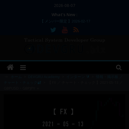
コ
2026-08-07
ン
What’s New :
テ
【 メンバー限定 】2026-02-17
ン
【 メンバー限定 】2026-02-11～12
【 メンバー限定 】2026-02-10
ツ
【 メンバー限定 】2026-02-09 ／ 損切り
へ
／
ス
【 メンバー限定 】2026-03-05～06
DEVGRU
キ
ッ
–
プ
⇒
ホーム
>
DEVGRU Academy
>
インターン 🔰
>
情報・掲示板 ／
チャート・チェック🔐
>
【 FX ／ チャート・チェック 】2021-05-13 ／
GBPUSD・GBPJPY ＋
Tactical
Systems
Developer