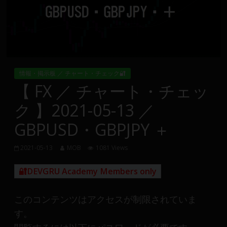
Group
FX
の
裁
情報・掲示板 ／ チャート・チェック🔐
量
【 FX ／ チャート・チェッ
や
ク 】2021-05-13 ／
MT4(EA)
情
GBPUSD・GBPJPY ＋
報、
仮
2021-05-13
MOB
1081 Views
想
通
🔐DEVGRU Academy Members only
貨
で
このコンテンツはアクセスが制限されていま
の
す。
資