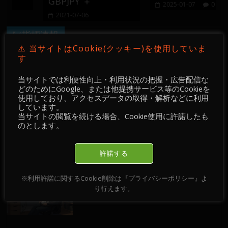
GBPJPY ＋
2025-01-07
0
2021-07-06
💹指標速報
⚠️ 当サイトはCookie(クッキー)を使用していま
す
🆕 新着/記事
当サイトでは利便性向上・利用状況の把握・広告配信な
どのためにGoogle、または他提携サービス等のCookieを
使用しており、アクセスデータの取得・解析などに利用
しています。
【 メンバー限定 】2026-02-17
当サイトの閲覧を続ける場合、Cookie使用に許諾したも
のとします。
2026-02-17
許諾する
【 メンバー限定 】2026-02-11～12
※利用許諾に関するCookie削除は『プライバシーポリシー』よ
2026-02-12
り行えます。