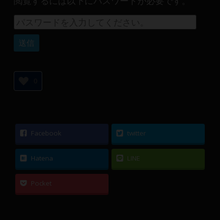
閲覧するには以下にパスワードが必要です。
産
運
用
や
金
融
や
0
Web
開
発
ま
で、
Facebook
twitter
DEVGRU
は
Hatena
LINE
少
数
Pocket
精
鋭
の