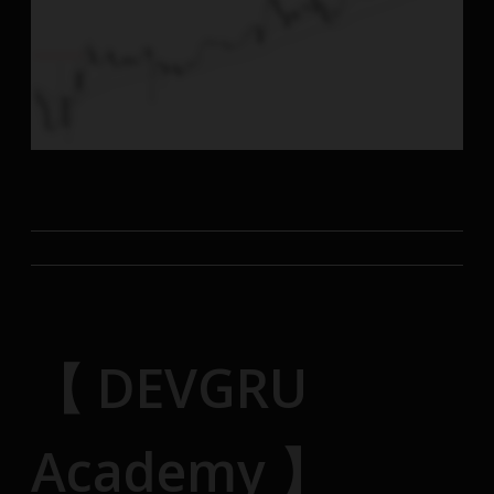
【 DEVGRU
Academy 】