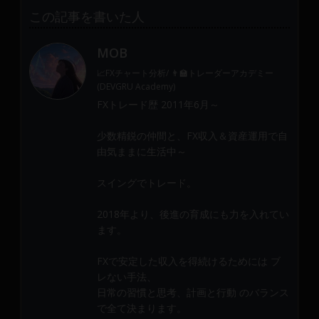
この記事を書いた人
MOB
📈FXチャート分析/ 👨‍🏫トレーダーアカデミー
(DEVGRU Academy)
FXトレード歴 2011年6月～
少数精鋭の仲間と、FX収入＆資産運用で自
由気ままに生活中～
スイングでトレード。
2018年より、後進の育成にも力を入れてい
ます。
FXで安定した収入を得続けるためには ブ
レない手法、
日常の習慣と思考、計画と行動 のバランス
で全て決まります。