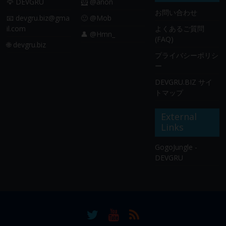
🦅 DEVGRU
🦸 @anon
お問い合わせ
📧
devgru.biz@gma
🙂 @Mob
il.com
よくあるご質問
👤 @Hmn_
(FAQ)
🌐 devgru.biz
プライバシーポリシ
ー
DEVGRU.BIZ サイ
トマップ
External
Links
GogoJungle -
DEVGRU