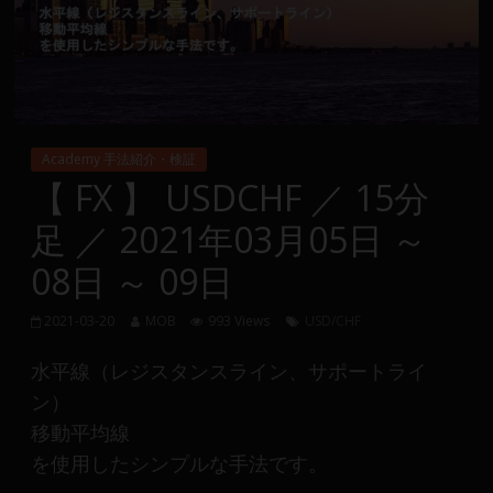
Group
FX
の
裁
Academy 手法紹介・検証
量
【 FX 】 USDCHF ／ 15分
や
足 ／ 2021年03月05日 ～
MT4(EA)
情
08日 ～ 09日
報、
仮
2021-03-20
MOB
993 Views
USD/CHF
想
通
水平線（レジスタンスライン、サポートライ
貨
ン）
で
移動平均線
の
を使用したシンプルな手法です。
資