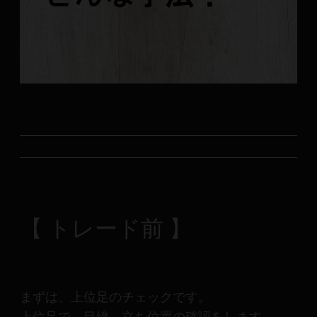
メ
ン
バ
ー
に
よ
り
構
成
さ
れ
て
い
【 トレード前 】
ま
す。
まずは、上位足のチェックです。
上位足で、目線、立ち位置の確認をします。