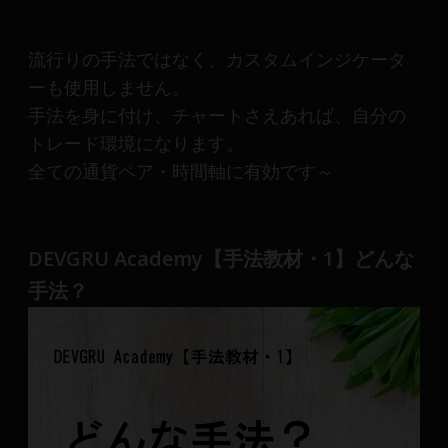
産
運
用
流行りの手法ではなく、カスタムインジケータ
や
ーも使用しません。
金
手法を身に付け、チャートさえあれば、自分の
融
トレード環境になります。
や
全ての通貨ペア・時間軸に有効です～
Web
開
発
ま
DEVGRU Academy【手法教材・1】どんな
で、
手法？
DEVGRU
は
少
数
精
鋭
の