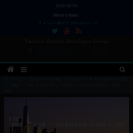
コ
2026-08-06
ン
What’s New :
テ
【 メンバー限定 】2026-02-11～12
ン
【 メンバー限定 】2026-02-10
【 メンバー限定 】2026-02-09 ／ 損切り
ツ
／
へ
【 メンバー限定 】2026-03-05～06
ス
【 メンバー限定 】2026-02-17
DEVGRU
キ
ッ
–
プ
⇒
ホーム
>
DEVGRU Academy
>
インターン 🔰
>
Academy 手法紹
介・検証
>
【 FX 】 USDCHF ／ 15分足 ／ 2021年03月05日 ～ 08日 ～
09日
Tactical
Systems
Developer