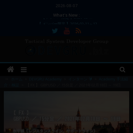
コ
2026-08-07
ン
What’s New :
テ
【 メンバー限定 】2026-02-11～12
ン
【 メンバー限定 】2026-02-10
【 メンバー限定 】2026-02-09 ／ 損切り
ツ
／
へ
【 メンバー限定 】2026-03-05～06
ス
【 メンバー限定 】2026-02-17
DEVGRU
キ
ッ
–
プ
⇒
ホーム
>
DEVGRU Academy
>
インターン 🔰
>
Academy 手法紹
介・検証
>
【 FX 】 GBPUSD ／ 15分足 ／ 2021年02月18日 ～ 19日
Tactical
Systems
Developer