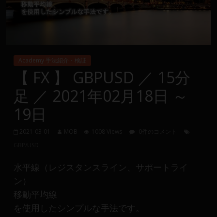
Group
FX
の
Academy 手法紹介・検証
裁
【 FX 】 GBPUSD ／ 15分
量
足 ／ 2021年02月18日 ～
や
MT4(EA)
19日
情
報、
2021-03-01
MOB
1008 Views
0件のコメント
仮
GBP/USD
想
通
水平線（レジスタンスライン、サポートライ
貨
ン）
で
移動平均線
の
資
を使用したシンプルな手法です。