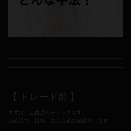
メ
ン
バ
ー
に
よ
り
構
成
さ
れ
て
い
【 トレード前 】
ま
す。
まずは、上位足のチェックです。
上位足で、目線、立ち位置の確認をします。