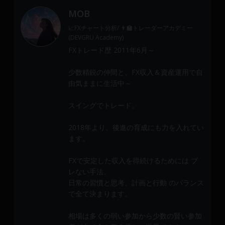
MOB
📈FXチャート分析/ 👨‍🏫トレーダーアカデミー
(DEVGRU Academy)
FXトレード歴 2011年6月～
少数精鋭の仲間と、FX収入＆資産運用で自
由気ままに生活中～
スイングでトレード。
2018年より、後進の育成にも力を入れてい
ます。
FXで安定した収入を得続けるためには ブ
レない手法、
日常の習慣と思考、計画と行動 のバランス
で全て決まります。
相場は多くの弱い参加から少数の賢い参加