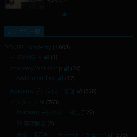
【 メンバー限定 】2026-02-09 ／ 損切り
／
2026-02-09
カテゴリ一覧
【 メンバー限定 】2026-03-05～06
DEVGRU Academy
(1,008)
2026-03-06
～ SWING ～ 🔐
(1)
Academy Workshop 🔐
(24)
Additional Text 🔐
(17)
Academy 手法実践・ 検証 🔐
(328)
インターン 🔰
(763)
Academy 手法紹介・検証
(179)
FX 基礎動画
(8)
情報・掲示板 ／ チャート・チェック🔐
(578)