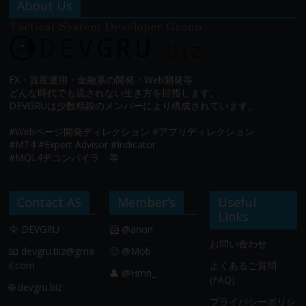
About Us
FX・資産運用・金融系の開発・Web開発等、
どんな時代でも流されない生き方を目指します。
DEVGRUは少数精鋭のメンバーにより構成されています。
#Webページ開発ディレクション #アプリディレクション
#MT4 #Expert Advisor #Indicator
#MQL4デコンパイラ 等
Contact AS
Member’s
Useful
Links
🦅 DEVGRU
🦸 @anon
お問い合わせ
📧
devgru.biz@gma
🙂 @Mob
il.com
よくあるご質問
👤 @Hmn_
(FAQ)
🌐 devgru.biz
プライバシーポリシ