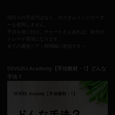
産
運
用
流行りの手法ではなく、カスタムインジケータ
や
ーも使用しません。
金
手法を身に付け、チャートさえあれば、自分の
融
や
トレード環境になります。
Web
全ての通貨ペア・時間軸に有効です～
開
発
ま
DEVGRU Academy【手法教材・1】どんな
で、
DEVGRU
手法？
は
少
数
精
鋭
の