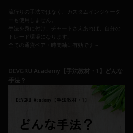
産
運
流行りの手法ではなく、カスタムインジケータ
用
ーも使用しません。
や
手法を身に付け、チャートさえあれば、自分の
金
トレード環境になります。
融
や
全ての通貨ペア・時間軸に有効です～
Web
開
発
DEVGRU Academy【手法教材・1】どんな
ま
で、
手法？
DEVGRU
は
少
数
精
鋭
の