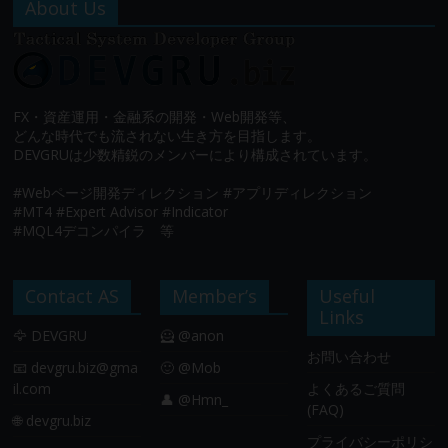
About Us
FX・資産運用・金融系の開発・Web開発等、
どんな時代でも流されない生き方を目指します。
DEVGRUは少数精鋭のメンバーにより構成されています。
#Webページ開発ディレクション #アプリディレクション
#MT4 #Expert Advisor #Indicator
#MQL4デコンパイラ 等
Contact AS
Member’s
Useful
Links
🦅 DEVGRU
🦸 @anon
お問い合わせ
📧
devgru.biz@gma
🙂 @Mob
il.com
よくあるご質問
👤 @Hmn_
(FAQ)
🌐 devgru.biz
プライバシーポリシ