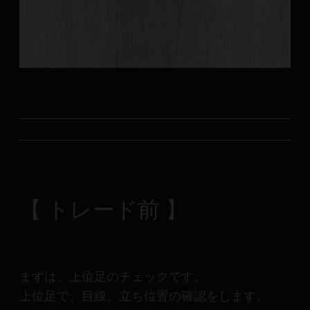
メ
ン
バ
ー
に
よ
り
構
成
さ
れ
て
【 トレード前 】
い
ま
す。
まずは、上位足のチェックです。
上位足で、目線、立ち位置の確認をします。