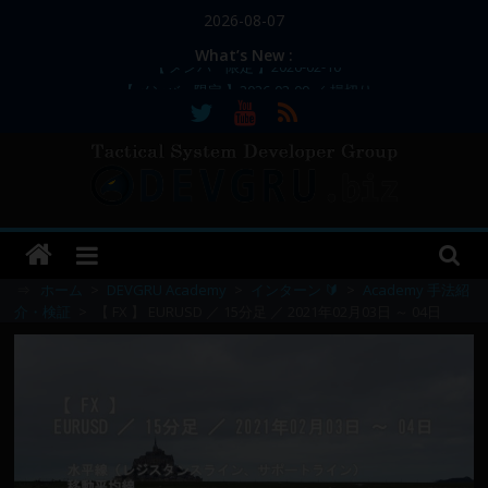
コ
2026-08-07
ン
What’s New :
テ
【 メンバー限定 】2026-02-09 ／ 損切り
ン
／
【 メンバー限定 】2026-03-05～06
ツ
【 メンバー限定 】2026-02-17
へ
【 メンバー限定 】2026-02-11～12
ス
【 メンバー限定 】2026-02-10
DEVGRU
キ
ッ
–
プ
⇒
ホーム
>
DEVGRU Academy
>
インターン 🔰
>
Academy 手法紹
介・検証
>
【 FX 】 EURUSD ／ 15分足 ／ 2021年02月03日 ～ 04日
Tactical
Systems
Developer