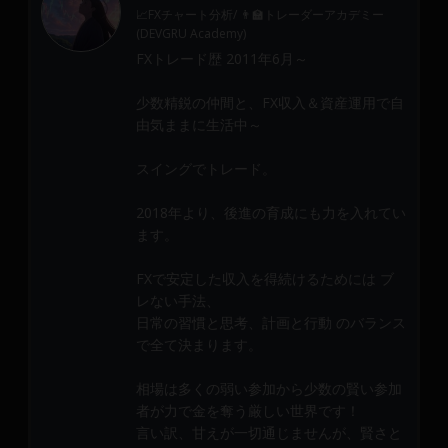
📈FXチャート分析/ 👨‍🏫トレーダーアカデミー
(DEVGRU Academy)
FXトレード歴 2011年6月～
少数精鋭の仲間と、FX収入＆資産運用で自
由気ままに生活中～
スイングでトレード。
2018年より、後進の育成にも力を入れてい
ます。
FXで安定した収入を得続けるためには ブ
レない手法、
日常の習慣と思考、計画と行動 のバランス
で全て決まります。
相場は多くの弱い参加から少数の賢い参加
者が力で金を奪う厳しい世界です！
言い訳、甘えが一切通じませんが、賢さと