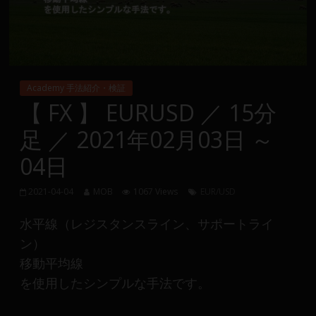
Group
FX
の
Academy 手法紹介・検証
裁
【 FX 】 EURUSD ／ 15分
量
足 ／ 2021年02月03日 ～
や
MT4(EA)
04日
情
報、
2021-04-04
MOB
1067 Views
EUR/USD
仮
想
水平線（レジスタンスライン、サポートライ
通
ン）
貨
移動平均線
で
を使用したシンプルな手法です。
の
資