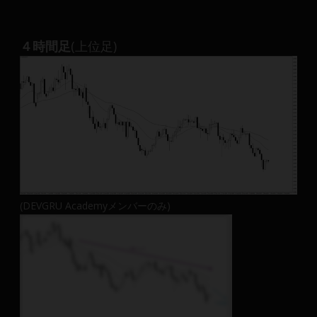
４時間足
(上位足)
(DEVGRU Academyメンバーのみ)