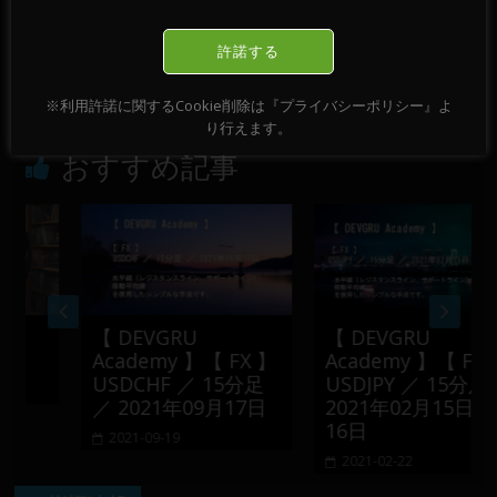
【 DEVGRU Academy 】【 FX 】【 Chart
許諾する
Pattern 】EURUSD ／ M15 ／ 2022-07-11
→
※利用許諾に関するCookie削除は『プライバシーポリシー』よ
り行えます。
おすすめ記事
】
【 DEVGRU
【 DEVGRU
Academy 】【 FX 】
Academy 】【 FX 】
USDCHF ／ 15分足
USDJPY ／ 15分足 ／
／ 2021年09月17日
2021年02月15日 ～
16日
2021-09-19
2021-02-22