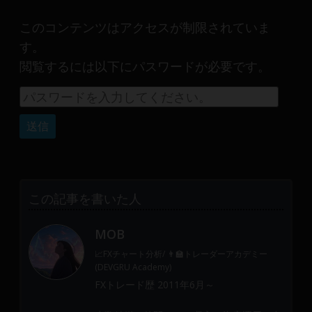
産
運
このコンテンツはアクセスが制限されていま
用
す。
や
閲覧するには以下にパスワードが必要です。
金
融
や
Web
開
発
ま
で、
この記事を書いた人
DEVGRU
は
MOB
少
数
📈FXチャート分析/ 👨‍🏫トレーダーアカデミー
(DEVGRU Academy)
精
FXトレード歴 2011年6月～
鋭
の