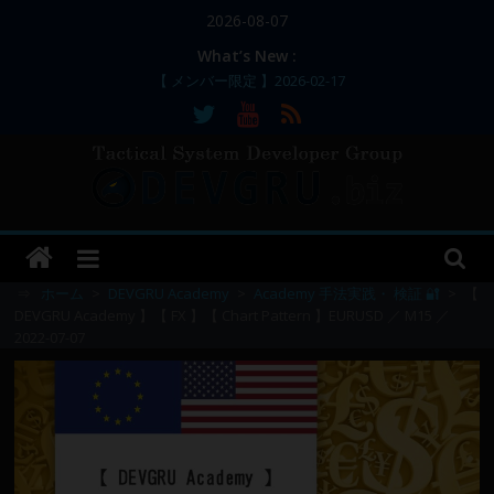
コ
2026-08-07
ン
What’s New :
テ
【 メンバー限定 】2026-02-17
ン
【 メンバー限定 】2026-02-11～12
【 メンバー限定 】2026-02-10
ツ
【 メンバー限定 】2026-02-09 ／ 損切り
へ
／
ス
【 メンバー限定 】2026-03-05～06
DEVGRU
キ
ッ
–
プ
⇒
ホーム
>
DEVGRU Academy
>
Academy 手法実践・ 検証 🔐
>
【
DEVGRU Academy 】【 FX 】【 Chart Pattern 】EURUSD ／ M15 ／
2022-07-07
Tactical
Systems
Developer