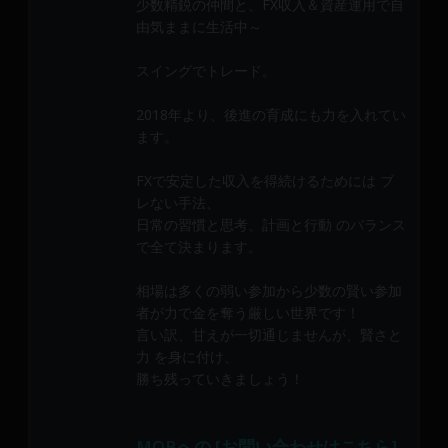
少数精鋭の仲間と、FX収入＆資産運用で自
メ
由気ままに生活中～
ン
バ
スイングでトレード。
ー
に
2018年より、後進の育成にも力を入れてい
よ
ます。
り
構
FXで安定した収入を得続けるためには ブ
成
レない手法、
日常の習慣と思考、計画と行動 のバランス
さ
で全て決まります。
れ
て
相場は多くの弱い参加から少数の賢い参加
い
者が力で金を奪う厳しい世界です！
ま
言い訳、甘えが一切通じませんが、賢さと
す。
力 を身に付け、
勝ち残っていきましょう！
MOBへの [お問い合わせはこちら]