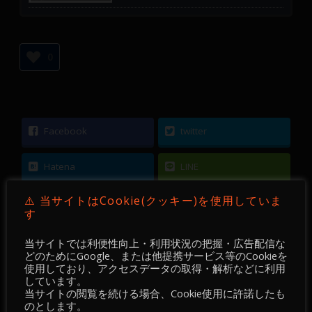
0
Facebook
twitter
Hatena
LINE
⚠️ 当サイトはCookie(クッキー)を使用していま
Pocket
す
当サイトでは利便性向上・利用状況の把握・広告配信な
どのためにGoogle、または他提携サービス等のCookieを
使用しており、アクセスデータの取得・解析などに利用
しています。
←
【 DEVGRU Academy 】【 FX 】【 Chart
当サイトの閲覧を続ける場合、Cookie使用に許諾したも
のとします。
Pattern 】EURUSD ／ M15 ／ 2022-07-05