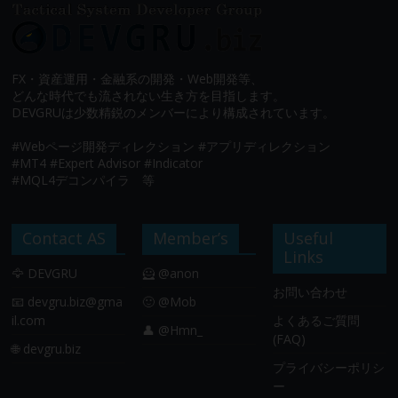
FX・資産運用・金融系の開発・Web開発等、
どんな時代でも流されない生き方を目指します。
DEVGRUは少数精鋭のメンバーにより構成されています。
#Webページ開発ディレクション #アプリディレクション
#MT4 #Expert Advisor #Indicator
#MQL4デコンパイラ 等
Contact AS
Member’s
Useful
Links
🦅 DEVGRU
🦸 @anon
お問い合わせ
📧
devgru.biz@gma
🙂 @Mob
il.com
よくあるご質問
👤 @Hmn_
(FAQ)
🌐 devgru.biz
プライバシーポリシ
ー