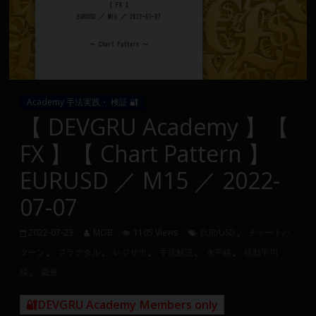
Group
FX
の
裁
Academy 手法実践・ 検証 🔐
量
【 DEVGRU Academy 】【
や
FX 】【 Chart Pattern 】
MT4(EA)
情
EURUSD ／ M15 ／ 2022-
報、
07-07
仮
想
、
通
2022-07-23
MOB
1105 Views
EUR/USD
チャートパ
、
、
、
、
、
貨
ターン
フラクタル
レジサポ
手法解説
水平線
移動平均
で
、
線
裁量
の
資
🔐DEVGRU Academy Members only