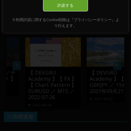
～ 27日
→
許諾する
※利用許諾に関するCookie削除は『プライバシーポリシー』よ
おすすめ記事
り行えます。
／チ
【 DEVGRU
【 DEVGRU
 】
Academy 】【 FX 】
Academy 】【 FX 】
【 Chart Pattern 】
GBPJPY ／ 15分足 ／
EURUSD ／ M15 ／
2021年09月21日
2022-07-26
2021-09-22
2022-08-06
💹指標速報