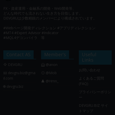
FX・資産運用・金融系の開発・Web開発等、
どんな時代でも流されない生き方を目指します。
DEVGRUは少数精鋭のメンバーにより構成されています。
#Webページ開発ディレクション #アプリディレクション
#MT4 #Expert Advisor #Indicator
#MQL4デコンパイラ 等
Contact AS
Member’s
Useful
Links
🦅 DEVGRU
🦸 @anon
お問い合わせ
📧
devgru.biz@gma
🙂 @Mob
il.com
よくあるご質問
👤 @Hmn_
(FAQ)
🌐 devgru.biz
プライバシーポリシ
ー
DEVGRU.BIZ サイ
トマップ