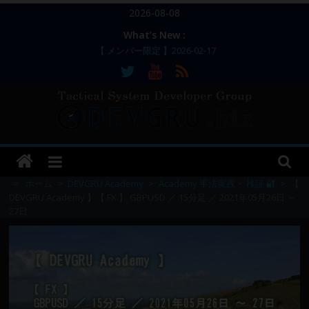
コ
2026-08-08
ン
What’s New :
テ
【 メンバー限定 】2026-02-17
ン
【 メンバー限定 】2026-02-11～12
【 メンバー限定 】2026-02-10
ツ
【 メンバー限定 】2026-02-09 ／ 損切り
へ
／
ス
【 メンバー限定 】2026-03-05～06
DEVGRU
キ
ッ
–
プ
⇒
ホーム
>
DEVGRU Academy
>
Academy 手法実践・ 検証 🔐
>
【
DEVGRU Academy 】【 FX 】 GBPUSD ／ 15分足 ／ 2021年05月26日 ～
27日
Tactical
Systems
Developer