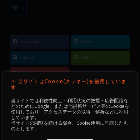
0
Facebook
twitter
Hatena
LINE
Pocket
⚠️ 当サイトはCookie(クッキー)を使用していま
す
当サイトでは利便性向上・利用状況の把握・広告配信な
どのためにGoogle、または他提携サービス等のCookieを
使用しており、アクセスデータの取得・解析などに利用
←
【 FX ／ チャート・チェック 】2021-06-03 ／
しています。
GBPUSD・GBPJPY ＋
当サイトの閲覧を続ける場合、Cookie使用に許諾したも
のとします。
【 FX 】 GBPUSD ／ 15分足 ／ 2021年05月26日