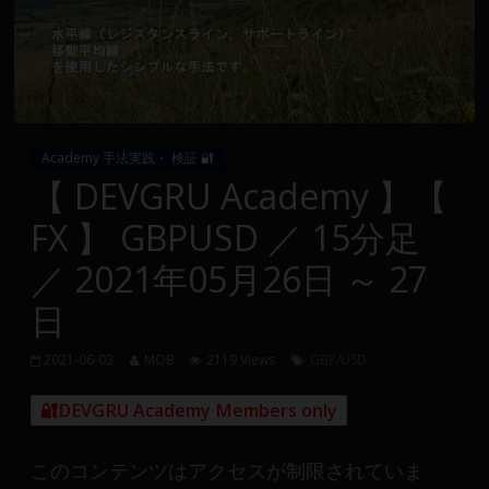
Group
FX
の
裁
Academy 手法実践・ 検証 🔐
量
【 DEVGRU Academy 】【
や
FX 】 GBPUSD ／ 15分足
MT4(EA)
情
／ 2021年05月26日 ～ 27
報、
日
仮
想
通
2021-06-03
MOB
2119 Views
GBP/USD
貨
🔐DEVGRU Academy Members only
で
の
資
このコンテンツはアクセスが制限されていま