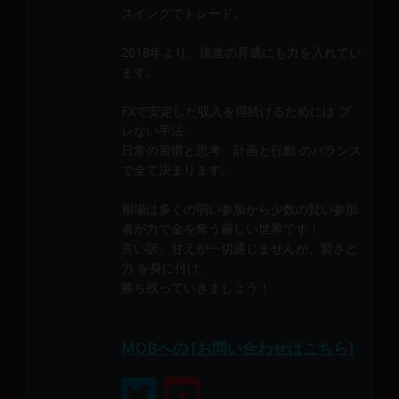
メ
スイングでトレード。
ン
バ
2018年より、後進の育成にも力を入れてい
ます。
ー
に
FXで安定した収入を得続けるためには ブ
よ
レない手法、
り
日常の習慣と思考、計画と行動 のバランス
構
で全て決まります。
成
さ
相場は多くの弱い参加から少数の賢い参加
れ
者が力で金を奪う厳しい世界です！
て
言い訳、甘えが一切通じませんが、賢さと
い
力 を身に付け、
ま
勝ち残っていきましょう！
す。
MOBへの [お問い合わせはこちら]