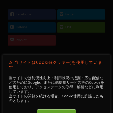
Facebook
twitter
Hatena
LINE
Pocket
⚠️ 当サイトはCookie(クッキー)を使用していま
す
←
【 FX 】 USDJPY ／ 15分足 ／ 2021年09月24
当サイトでは利便性向上・利用状況の把握・広告配信な
日
どのためにGoogle、または他提携サービス等のCookieを
使用しており、アクセスデータの取得・解析などに利用
【DEVGRU Academy】相場参加者の殆どの人が
しています。
当サイトの閲覧を続ける場合、Cookie使用に許諾したも
見落とす穴、利確と損切り、手数料(スプレット)
のとします。
と滑り、の関係
→