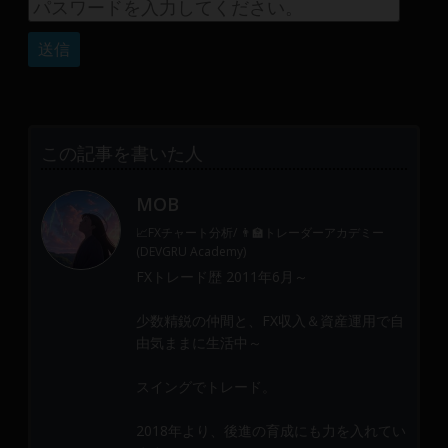
産
運
用
や
金
融
や
この記事を書いた人
Web
開
MOB
発
📈FXチャート分析/ 👨‍🏫トレーダーアカデミー
ま
(DEVGRU Academy)
で、
FXトレード歴 2011年6月～
DEVGRU
は
少数精鋭の仲間と、FX収入＆資産運用で自
少
由気ままに生活中～
数
精
スイングでトレード。
鋭
2018年より、後進の育成にも力を入れてい
の