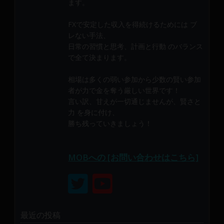
ます。
メ
ン
FXで安定した収入を得続けるためには ブ
バ
レない手法、
ー
日常の習慣と思考、計画と行動 のバランス
に
で全て決まります。
よ
り
相場は多くの弱い参加から少数の賢い参加
構
者が力で金を奪う厳しい世界です！
成
言い訳、甘えが一切通じませんが、賢さと
力 を身に付け、
さ
勝ち残っていきましょう！
れ
て
い
MOBへの [お問い合わせはこちら]
ま
す。
最近の投稿