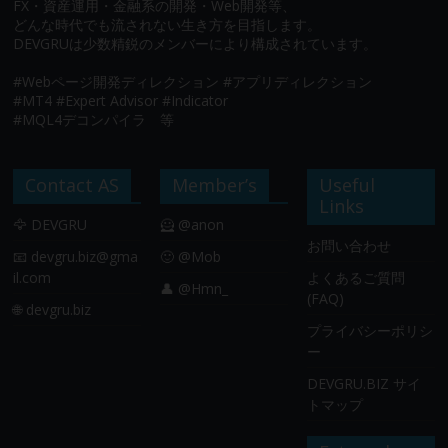
FX・資産運用・金融系の開発・Web開発等、
どんな時代でも流されない生き方を目指します。
DEVGRUは少数精鋭のメンバーにより構成されています。
#Webページ開発ディレクション #アプリディレクション
#MT4 #Expert Advisor #Indicator
#MQL4デコンパイラ 等
Contact AS
Member’s
Useful
Links
🦅 DEVGRU
🦸 @anon
お問い合わせ
📧
devgru.biz@gma
🙂 @Mob
il.com
よくあるご質問
👤 @Hmn_
(FAQ)
🌐 devgru.biz
プライバシーポリシ
ー
DEVGRU.BIZ サイ
トマップ