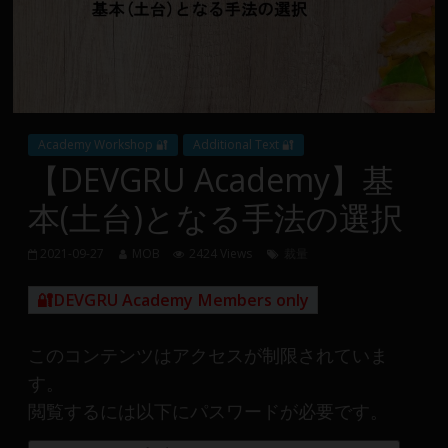
Group
FX
の
裁
Academy Workshop 🔐
Additional Text 🔐
量
【DEVGRU Academy】基
や
本(土台)となる手法の選択
MT4(EA)
情
2021-09-27
MOB
2424 Views
裁量
報、
仮
🔐DEVGRU Academy Members only
想
通
このコンテンツはアクセスが制限されていま
貨
で
す。
の
閲覧するには以下にパスワードが必要です。
資