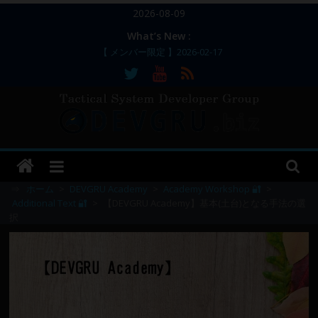
コ
2026-08-09
ン
What’s New :
テ
【 メンバー限定 】2026-02-17
ン
【 メンバー限定 】2026-02-11～12
【 メンバー限定 】2026-02-10
ツ
【 メンバー限定 】2026-02-09 ／ 損切り
へ
／
ス
【 メンバー限定 】2026-03-05～06
DEVGRU
キ
ッ
–
プ
⇒
ホーム
>
DEVGRU Academy
>
Academy Workshop 🔐
>
Additional Text 🔐
>
【DEVGRU Academy】基本(土台)となる手法の選
択
Tactical
Systems
Developer