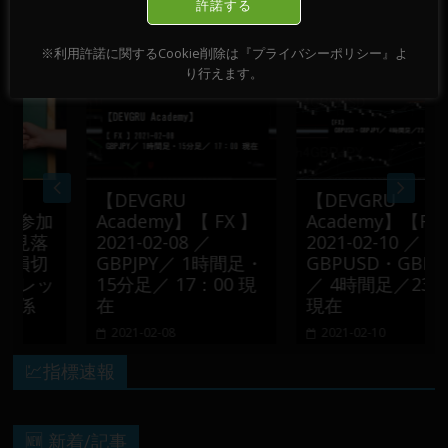
許諾する
おすすめ記事
※利用許諾に関するCookie削除は『プライバシーポリシー』よ
り行えます。
【DEVGRU
【DEVGRU
参加
Academy】【 FX 】
Academy】【FX】
落
2021-02-08 ／
2021-02-10 ／
切
GBPJPY／ 1時間足・
GBPUSD・GBPJPY
レッ
15分足／ 17：00 現
／ 4時間足／23:00
係
在
現在
2021-02-08
2021-02-10
💹指標速報
🆕 新着/記事