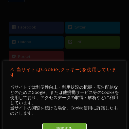
Facebook
twitter
Hatena
LINE
Pocket
⚠️ 当サイトはCookie(クッキー)を使用していま
す
当サイトでは利便性向上・利用状況の把握・広告配信な
←
【 FX 】 GBPUSD ／ 15分足 ／ 2021年02月09
どのためにGoogle、または他提携サービス等のCookieを
使用しており、アクセスデータの取得・解析などに利用
日 ～ 10日
しています。
当サイトの閲覧を続ける場合、Cookie使用に許諾したも
のとします。
【 FX 】 GBPJPY ／ 15分足 ／ 2021年02月12日
～ 15日
→
許諾する