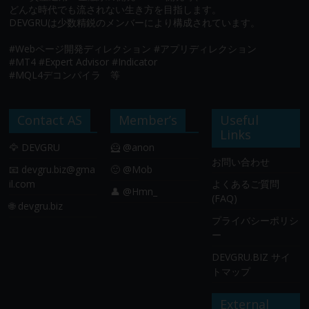
どんな時代でも流されない生き方を目指します。
DEVGRUは少数精鋭のメンバーにより構成されています。
#Webページ開発ディレクション #アプリディレクション
#MT4 #Expert Advisor #Indicator
#MQL4デコンパイラ 等
Contact AS
Member’s
Useful
Links
🦅 DEVGRU
🦸 @anon
お問い合わせ
📧
devgru.biz@gma
🙂 @Mob
il.com
よくあるご質問
👤 @Hmn_
(FAQ)
🌐 devgru.biz
プライバシーポリシ
ー
DEVGRU.BIZ サイ
トマップ
External