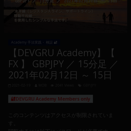
Group
FX
の
裁
Academy 手法実践・ 検証 🔐
量
【DEVGRU Academy】【
や
FX 】 GBPJPY ／ 15分足 ／
MT4(EA)
情
2021年02月12日 ～ 15日
報、
仮
2021-02-19
MOB
2041 Views
GBP/JPY
想
通
🔐DEVGRU Academy Members only
貨
で
このコンテンツはアクセスが制限されていま
の
す。
資