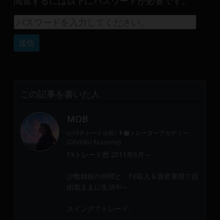
閲覧するには以下にパスワードが必要です。
産
運
用
や
金
融
や
Web
この記事を書いた人
開
発
MOB
ま
で、
📈FXチャート分析/ 👨‍🏫トレーダーアカデミー
DEVGRU
(DEVGRU Academy)
は
FXトレード歴 2011年6月～
少
少数精鋭の仲間と、FX収入＆資産運用で自
数
由気ままに生活中～
精
鋭
スイングでトレード。
の