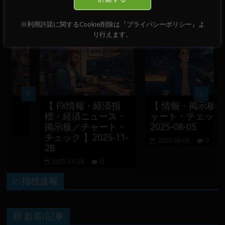
おすすめ記事
※利用許諾に関するCookie削除は『プライバシーポリシー』よ
り行えます。
】
【 FX情報・経済指
【 情報・掲示板／チ
標・経済ニュース・
ャート・チェック 】
掲示板／チャート・
2025-08-05
チェック 】2025-11-
2025-08-05
0
28
2025-11-28
0
💹指標速報
🆕 新着/記事