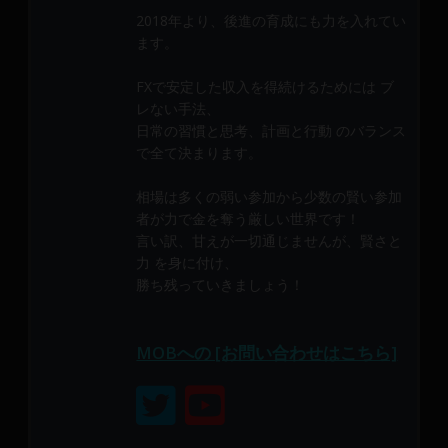
メ
2018年より、後進の育成にも力を入れてい
ン
ます。
バ
ー
FXで安定した収入を得続けるためには ブ
に
レない手法、
よ
日常の習慣と思考、計画と行動 のバランス
で全て決まります。
り
構
相場は多くの弱い参加から少数の賢い参加
成
者が力で金を奪う厳しい世界です！
さ
言い訳、甘えが一切通じませんが、賢さと
れ
力 を身に付け、
て
勝ち残っていきましょう！
い
ま
す。
MOBへの [お問い合わせはこちら]