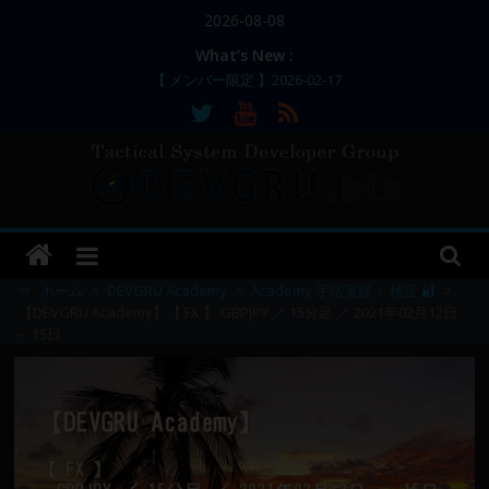
コ
2026-08-08
ン
What’s New :
テ
【 メンバー限定 】2026-02-17
ン
【 メンバー限定 】2026-02-11～12
【 メンバー限定 】2026-02-10
ツ
【 メンバー限定 】2026-02-09 ／ 損切り
へ
／
ス
【 メンバー限定 】2026-03-05～06
DEVGRU
キ
ッ
–
プ
⇒
ホーム
>
DEVGRU Academy
>
Academy 手法実践・ 検証 🔐
>
【DEVGRU Academy】【 FX 】 GBPJPY ／ 15分足 ／ 2021年02月12日
～ 15日
Tactical
Systems
Developer