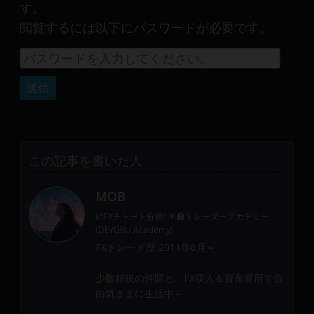
産
す。
運
閲覧するには以下にパスワードが必要です。
用
や
金
融
や
Web
開
発
この記事を書いた人
ま
で、
MOB
DEVGRU
📈FXチャート分析/ 👨‍🏫トレーダーアカデミー
は
(DEVGRU Academy)
少
FXトレード歴 2011年6月～
数
精
少数精鋭の仲間と、FX収入＆資産運用で自
鋭
由気ままに生活中～
の