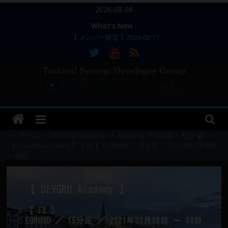
コ
2026-08-08
ン
What’s New :
テ
【 メンバー限定 】2026-02-17
ン
【 メンバー限定 】2026-02-11～12
【 メンバー限定 】2026-02-10
ツ
【 メンバー限定 】2026-02-09 ／ 損切り
へ
／
ス
【 メンバー限定 】2026-03-05～06
DEVGRU
キ
ッ
–
プ
⇒
ホーム
>
DEVGRU Academy
>
Academy 手法実践・ 検証 🔐
>
【DEVGRU Academy】【 FX 】 EURUSD ／ 15分足 ／ 2021年02月08日
～ 09日
Tactical
Systems
Developer