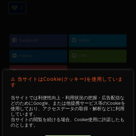
0
Facebook
twitter
Hatena
LINE
Pocket
⚠️ 当サイトはCookie(クッキー)を使用していま
す
当サイトでは利便性向上・利用状況の把握・広告配信な
どのためにGoogle、または他提携サービス等のCookieを
使用しており、アクセスデータの取得・解析などに利用
←
【FX】2021-02-12 ／ GBPUSD・GBPJPY／ 4
しています。
時間足／23:00 現在
当サイトの閲覧を続ける場合、Cookie使用に許諾したも
のとします。
【 FX 】 EURUSD ／ 15分足 ／ 2021年02月08日