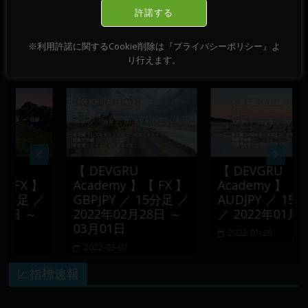
～ 09日
→
許諾する
※利用許諾に関するCookie削除は『プライバシーポリシー』よ
おすすめ記事
り行えます。
【 DEVGRU
【 DEVGRU
FX 】
Academy 】【 FX 】
Academy 】【 FX 
分足 ／
GBPJPY ／ 15分足 ／
AUDJPY ／ 15分足
日 ～
2022年02月28日 ～
／ 2022年01月24日
03月01日
2022-01-29
2022-03-07
💹指標速報