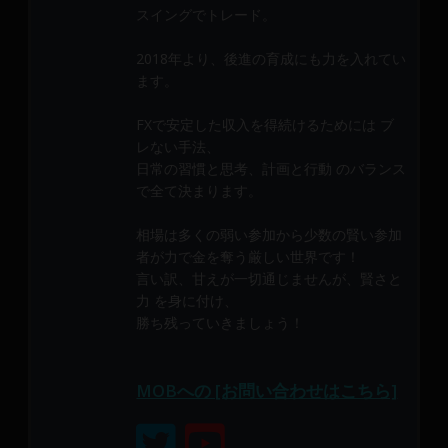
メ
スイングでトレード。
ン
バ
2018年より、後進の育成にも力を入れてい
ます。
ー
に
FXで安定した収入を得続けるためには ブ
よ
レない手法、
り
日常の習慣と思考、計画と行動 のバランス
構
で全て決まります。
成
さ
相場は多くの弱い参加から少数の賢い参加
れ
者が力で金を奪う厳しい世界です！
て
言い訳、甘えが一切通じませんが、賢さと
い
力 を身に付け、
ま
勝ち残っていきましょう！
す。
MOBへの [お問い合わせはこちら]