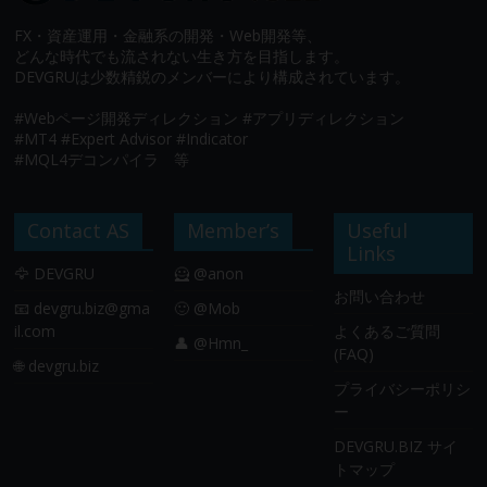
FX・資産運用・金融系の開発・Web開発等、
どんな時代でも流されない生き方を目指します。
DEVGRUは少数精鋭のメンバーにより構成されています。
#Webページ開発ディレクション #アプリディレクション
#MT4 #Expert Advisor #Indicator
#MQL4デコンパイラ 等
Contact AS
Member’s
Useful
Links
🦅 DEVGRU
🦸 @anon
お問い合わせ
📧
devgru.biz@gma
🙂 @Mob
il.com
よくあるご質問
👤 @Hmn_
(FAQ)
🌐 devgru.biz
プライバシーポリシ
ー
DEVGRU.BIZ サイ
トマップ