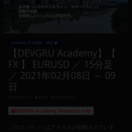
Group
FX
の
裁
Academy 手法実践・ 検証 🔐
量
【DEVGRU Academy】【
や
FX 】 EURUSD ／ 15分足
MT4(EA)
情
／ 2021年02月08日 ～ 09
報、
日
仮
想
通
2021-02-13
MOB
2102 Views
貨
🔐DEVGRU Academy Members only
で
の
資
このコンテンツはアクセスが制限されていま