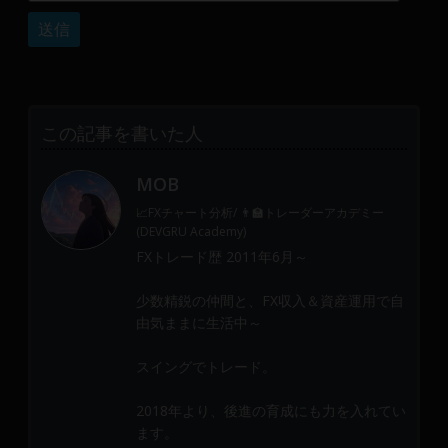
産
運
用
や
金
融
この記事を書いた人
や
Web
MOB
開
📈FXチャート分析/ 👨‍🏫トレーダーアカデミー
発
(DEVGRU Academy)
ま
FXトレード歴 2011年6月～
で、
DEVGRU
少数精鋭の仲間と、FX収入＆資産運用で自
は
由気ままに生活中～
少
数
スイングでトレード。
精
鋭
2018年より、後進の育成にも力を入れてい
ます。
の