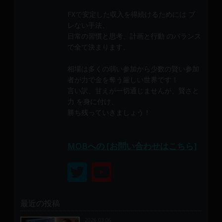
メ
FXで安定した収入を得続けるためには ブ
ン
レない手法、
バ
日常の習慣と思考、計画と行動 のバランス
ー
で全て決まります。
に
よ
相場は多くの弱い参加から少数の賢い参加
り
者が力で金を奪う厳しい世界です！
構
言い訳、甘えが一切通じませんが、賢さと
成
力 を身に付け、
さ
勝ち残っていきましょう！
れ
て
MOBへの [お問い合わせはこちら]
い
ま
す。
最近の投稿
2026.03.06