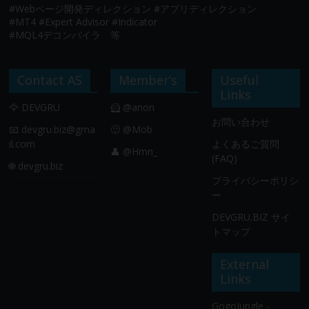
#Webページ開発ディレクション #アプリディレクション
#MT4 #Expert Advisor #Indicator
#MQL4デコンパイラ 等
Contact AS
Member’s
Useful
Links
🦅 DEVGRU
🦸 @anon
お問い合わせ
📧
devgru.biz@gma
🙂 @Mob
il.com
よくあるご質問
👤 @Hmn_
(FAQ)
🌐 devgru.biz
プライバシーポリシ
ー
DEVGRU.BIZ サイ
トマップ
External
Links
GogoJungle -