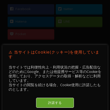
Facebook
twitter
Hatena
LINE
Pocket
⚠️ 当サイトはCookie(クッキー)を使用していま
す
←
【 FX 】 GBPUSD ／ 15分足 ／ 2021年03月22
当サイトでは利便性向上・利用状況の把握・広告配信な
日 ～ 23日
どのためにGoogle、または他提携サービス等のCookieを
使用しており、アクセスデータの取得・解析などに利用
しています。
【 DEVGRU Academy 】【 FX 】 GBPJPY ／ 15分
当サイトの閲覧を続ける場合、Cookie使用に許諾したも
のとします。
足 ／ 2021年03月23日 ～ 24日
→
許諾する
おすすめ記事