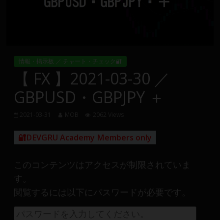
Group
FX
の
情報・掲示板 ／ チャート・チェック🔐
裁
【 FX 】2021-03-30 ／
量
GBPUSD・GBPJPY ＋
や
MT4(EA)
情
2021-03-31
MOB
2062 Views
報、
🔐DEVGRU Academy Members only
仮
想
通
このコンテンツはアクセスが制限されていま
貨
す。
で
閲覧するには以下にパスワードが必要です。
の
資