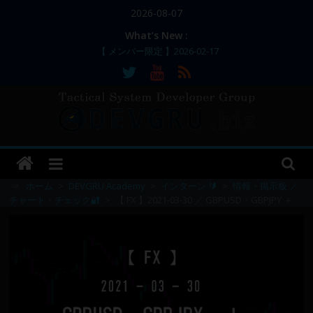
コ
2026-08-07
ン
What’s New :
テ
【 メンバー限定 】2026-02-17
【 メンバー限定 】2026-02-11～12
ン
【 メンバー限定 】2026-02-10
ツ
【 メンバー限定 】2026-02-09 ／ 損切り
へ
／
ス
【 メンバー限定 】2026-03-05～06
DEVGRU
キ
ッ
–
プ
⇒
ホーム
>
DEVGRU Academy
>
インターン 🔰
>
情報・掲示板 ／
チャート・チェック🔐
>
【 FX 】2021-03-30 ／ GBPUSD・GBPJPY ＋
Tactical
Systems
Developer