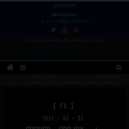
コ
2026-08-08
ン
What’s New :
テ
【 メンバー限定 】2026-02-17
ン
【 メンバー限定 】2026-02-11～12
【 メンバー限定 】2026-02-10
ツ
【 メンバー限定 】2026-02-09 ／ 損切り
へ
／
ス
【 メンバー限定 】2026-03-05～06
DEVGRU
キ
ッ
–
プ
⇒
ホーム
>
DEVGRU Academy
>
インターン 🔰
>
情報・掲示板 ／
チャート・チェック🔐
>
【 FX 】2021-03-02 ／ GBPUSD・GBPJPY ＋
Tactical
Systems
Developer