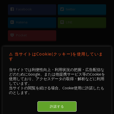
Facebook
twitter
Hatena
LINE
Pocket
⚠️ 当サイトはCookie(クッキー)を使用していま
す
←
【 DEVGRU Academy 】【 FX 】 GBPUSD ／
当サイトでは利便性向上・利用状況の把握・広告配信な
15分足 ／ 2021年02月22日 ～ 23日
どのためにGoogle、または他提携サービス等のCookieを
使用しており、アクセスデータの取得・解析などに利用
しています。
【 FX 】 USDCHF ／ 15分足 ／ 2021年02月23日
当サイトの閲覧を続ける場合、Cookie使用に許諾したも
のとします。
～ 24日
→
許諾する
おすすめ記事