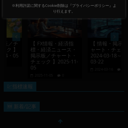
※利用許諾に関するCookie削除は『プライバシーポリシー』よ
り行えます。
／チ
【 FX情報・経済指
【 情報・掲示板／
 】
標・経済ニュース・
ャート・チェック 
・05
掲示板／チャート・
2024-03-18～2024-
チェック 】2025-11-
03-22
05
2024-03-16
0
2025-11-05
0
💹指標速報
🆕 新着/記事