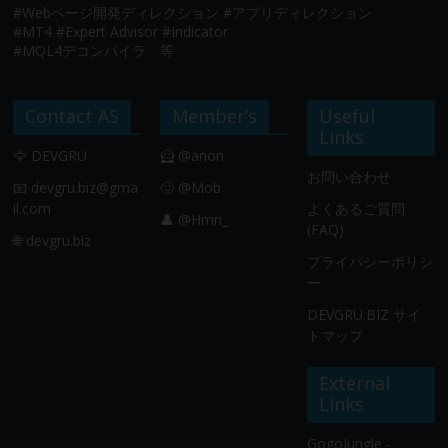
#Webページ開発ディレクション #アプリディレクション
#MT4 #Expert Advisor #Indicator
#MQL4デコンパイラ 等
Contact AS
Member’s
Useful
Links
🦅 DEVGRU
🦸 @anon
お問い合わせ
📧
devgru.biz@gma
🙂 @Mob
il.com
よくあるご質問
👤 @Hmn_
(FAQ)
🌐 devgru.biz
プライバシーポリシ
ー
DEVGRU.BIZ サイ
トマップ
External
Links
GogoJungle -