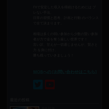
メ
FXで安定した収入を得続けるためには ブ
ン
レない手法、
バ
日常の習慣と思考、計画と行動 のバランス
ー
で全て決まります。
に
よ
相場は多くの弱い参加から少数の賢い参加
り
者が力で金を奪う厳しい世界です！
構
言い訳、甘えが一切通じませんが、賢さと
成
力 を身に付け、
さ
勝ち残っていきましょう！
れ
て
MOBへの [お問い合わせはこちら]
い
ま
す。
最近の投稿
2026.03.06