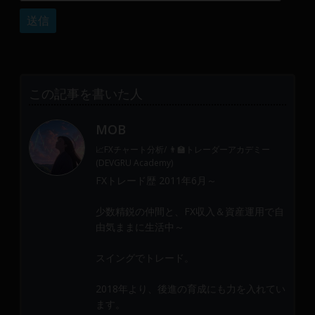
産
運
用
や
金
融
この記事を書いた人
や
Web
MOB
開
📈FXチャート分析/ 👨‍🏫トレーダーアカデミー
発
(DEVGRU Academy)
ま
FXトレード歴 2011年6月～
で、
DEVGRU
少数精鋭の仲間と、FX収入＆資産運用で自
は
由気ままに生活中～
少
数
スイングでトレード。
精
鋭
2018年より、後進の育成にも力を入れてい
ます。
の