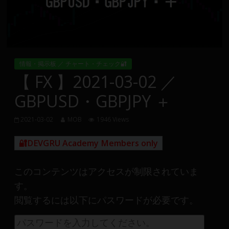
Group
FX
の
情報・掲示板 ／ チャート・チェック🔐
裁
【 FX 】2021-03-02 ／
量
GBPUSD・GBPJPY ＋
や
MT4(EA)
情
2021-03-02
MOB
1946 Views
報、
🔐DEVGRU Academy Members only
仮
想
通
このコンテンツはアクセスが制限されていま
貨
す。
で
閲覧するには以下にパスワードが必要です。
の
資