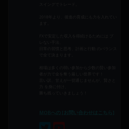
メ
スイングでトレード。
ン
バ
2018年より、後進の育成にも力を入れてい
ます。
ー
に
FXで安定した収入を得続けるためには ブ
よ
レない手法、
り
日常の習慣と思考、計画と行動 のバランス
構
で全て決まります。
成
さ
相場は多くの弱い参加から少数の賢い参加
れ
者が力で金を奪う厳しい世界です！
て
言い訳、甘えが一切通じませんが、賢さと
い
力 を身に付け、
ま
勝ち残っていきましょう！
す。
MOBへの [お問い合わせはこちら]