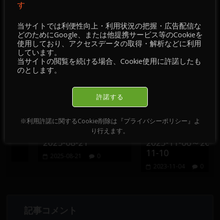
す
チャート・チェック 】2025-09-15
→
当サイトでは利便性向上・利用状況の把握・広告配信な
どのためにGoogle、または他提携サービス等のCookieを
おすすめ記事
使用しており、アクセスデータの取得・解析などに利用
しています。
当サイトの閲覧を続ける場合、Cookie使用に許諾したも
のとします。
許諾する
／チ
【 情報・掲示板／チ
【 情報・掲示板／チ
※利用許諾に関するCookie削除は『プライバシーポリシー』よ
り行えます。
 】
ャート・チェック 】
ャート・チェック 】
2025-08-21
2023-11-06～2023-
11-10
2025-08-21
0
2023-11-04
0