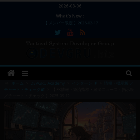
コ
2026-08-06
ン
What’s New :
テ
【 メンバー限定 】2026-02-17
ン
【 メンバー限定 】2026-02-11～12
【 メンバー限定 】2026-02-10
ツ
【 メンバー限定 】2026-02-09 ／ 損切り
へ
／
ス
【 メンバー限定 】2026-03-05～06
DEVGRU
キ
ッ
–
プ
⇒
ホーム
>
DEVGRU Academy
>
インターン 🔰
>
情報・掲示板 ／
チャート・チェック🔐
>
【 FX情報・経済指標・経済ニュース・掲示板
／チャート・チェック 】2025-09-12
Tactical
Systems
Developer