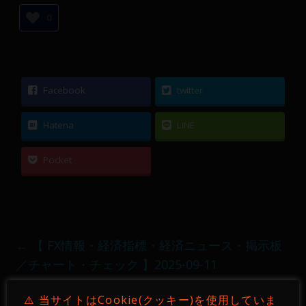
0
Facebook
twitter
Hatena
LINE
Pocket
←
【 FX情報・経済指標・経済ニュース・掲示板
／チャート・チェック 】2025-09-11
【 FX情報・経済指標・経済ニュース・掲示板／
⚠️ 当サイトはCookie(クッキー)を使用していま