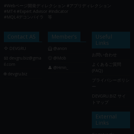
#Webページ開発ディレクション #アプリディレクション
#MT4 #Expert Advisor #Indicator
#MQL4デコンパイラ 等
Contact AS
Member’s
Useful
Links
🦅 DEVGRU
🦸 @anon
お問い合わせ
📧
devgru.biz@gma
🙂 @Mob
il.com
よくあるご質問
👤 @Hmn_
(FAQ)
🌐 devgru.biz
プライバシーポリシ
ー
DEVGRU.BIZ サイ
トマップ
External
Links