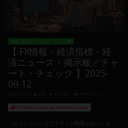
Group
FX
の
裁
情報・掲示板 ／ チャート・チェック🔐
量
【 FX情報・経済指標・経
や
済ニュース・掲示板／チャ
MT4(EA)
情
ート・チェック 】2025-
報、
09-12
仮
想
通
2025-09-12
MOB
926 Views
0件のコメント
貨
🔐DEVGRU Academy Members only
で
の
資
このコンテンツはアクセスが制限されていま