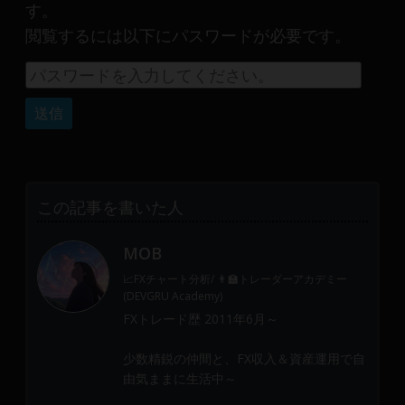
産
す。
運
閲覧するには以下にパスワードが必要です。
用
や
金
融
や
Web
開
発
この記事を書いた人
ま
で、
MOB
DEVGRU
📈FXチャート分析/ 👨‍🏫トレーダーアカデミー
は
(DEVGRU Academy)
少
FXトレード歴 2011年6月～
数
精
少数精鋭の仲間と、FX収入＆資産運用で自
鋭
由気ままに生活中～
の