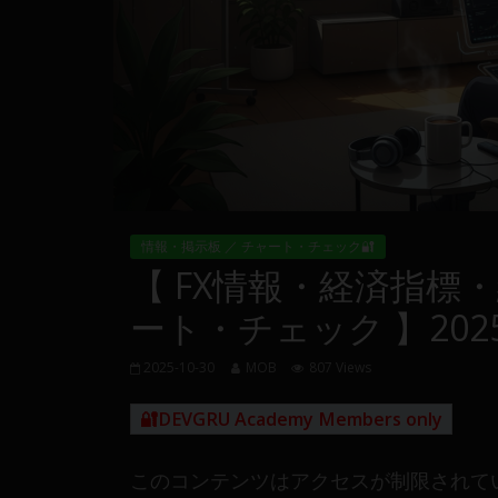
量
や
MT4(EA)
情
報、
仮
想
通
貨
情報・掲示板 ／ チャート・チェック🔐
で
【 FX情報・経済指標
の
資
ート・チェック 】2025-
産
運
2025-10-30
MOB
807 Views
用
や
🔐DEVGRU Academy Members only
金
融
このコンテンツはアクセスが制限されて
や