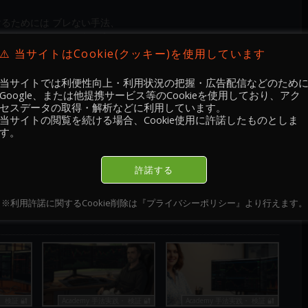
けるためには ブレない手法、
行動 のバランスで全て決まります。
⚠️ 当サイトはCookie(クッキー)を使用しています
少数の賢い参加者が力で金を奪う厳しい世界です！
当サイトでは利便性向上・利用状況の把握・広告配信などのため
せんが、賢さと力 を身に付け、
Google、または他提携サービス等のCookieを使用しており、アク
セスデータの取得・解析などに利用しています。
当サイトの閲覧を続ける場合、Cookie使用に許諾したものとしま
す。
わせはこちら]
許諾する
※利用許諾に関するCookie削除は『プライバシーポリシー』より行えます。
 検証 🔐
Academy 手法実践・ 検証 🔐
Academy 手法実践・ 検証 🔐