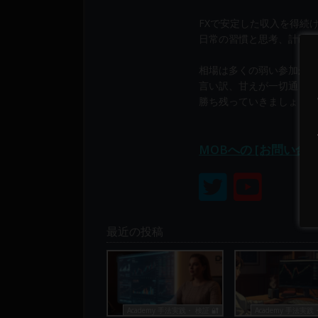
り
構
FXで安定した収入を得続
成
日常の習慣と思考、計画と
さ
相場は多くの弱い参加から
れ
言い訳、甘えが一切通じま
て
勝ち残っていきましょう！
い
ま
す。
MOBへの [お問い合
最近の投稿
Academy 手法実践・ 検証 🔐
Academy 手法実践・