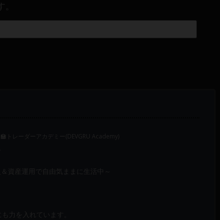
す。
‍🏫トレーダーアカデミー(DEVGRU Academy)
～
入＆資産運用で自由気ままに生活中～
成にも力を入れています。