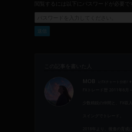
閲覧するには以下にパスワードが必要で
Web
開
発
ま
で、
DEVGRU
は
少
数
この記事を書いた人
精
鋭
MOB
📈FXチャート分析/ 
の
FXトレード歴 2011年6月
メ
ン
少数精鋭の仲間と、FX収
バ
ー
スイングでトレード。
に
よ
2018年より、後進の育