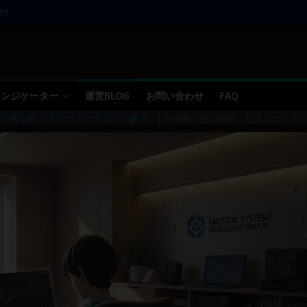
17
11～12
10
09 ／ 損切り
05～06
 インジケーター
運営BLOG
お問い合わせ
FAQ
・掲示板 ／ チャート・チェック🔐
>
【 FX情報・経済指標・経済ニュース・掲