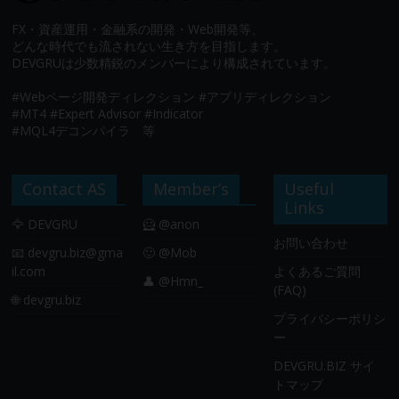
FX・資産運用・金融系の開発・Web開発等、
どんな時代でも流されない生き方を目指します。
DEVGRUは少数精鋭のメンバーにより構成されています。
#Webページ開発ディレクション #アプリディレクション
#MT4 #Expert Advisor #Indicator
#MQL4デコンパイラ 等
Contact AS
Member’s
Useful
Links
🦅 DEVGRU
🦸 @anon
お問い合わせ
📧
devgru.biz@gma
🙂 @Mob
il.com
よくあるご質問
👤 @Hmn_
(FAQ)
🌐 devgru.biz
プライバシーポリシ
ー
DEVGRU.BIZ サイ
トマップ