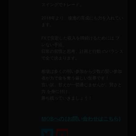
メ
スイングでトレード。
ン
バ
2018年より、後進の育成にも力を入れてい
ます。
ー
に
FXで安定した収入を得続けるためには ブ
よ
レない手法、
り
日常の習慣と思考、計画と行動 のバランス
構
で全て決まります。
成
さ
相場は多くの弱い参加から少数の賢い参加
れ
者が力で金を奪う厳しい世界です！
て
言い訳、甘えが一切通じませんが、賢さと
い
力 を身に付け、
ま
勝ち残っていきましょう！
す。
MOBへの [お問い合わせはこちら]