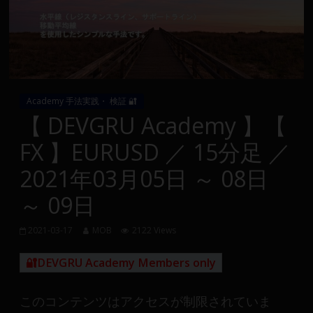
Group
FX
の
裁
Academy 手法実践・ 検証 🔐
量
【 DEVGRU Academy 】【
や
FX 】EURUSD ／ 15分足 ／
MT4(EA)
情
2021年03月05日 ～ 08日
報、
～ 09日
仮
想
通
2021-03-17
MOB
2122 Views
貨
🔐DEVGRU Academy Members only
で
の
資
このコンテンツはアクセスが制限されていま