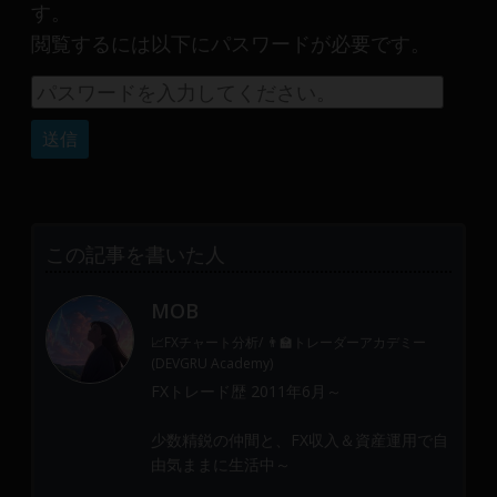
産
す。
運
閲覧するには以下にパスワードが必要です。
用
や
金
融
や
Web
開
発
この記事を書いた人
ま
で、
MOB
DEVGRU
📈FXチャート分析/ 👨‍🏫トレーダーアカデミー
は
(DEVGRU Academy)
少
FXトレード歴 2011年6月～
数
精
少数精鋭の仲間と、FX収入＆資産運用で自
鋭
由気ままに生活中～
の