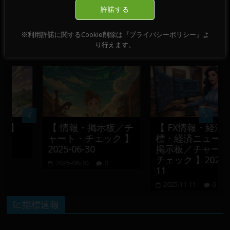
～ 08日 ～ 09日
→
許諾する
※利用許諾に関するCookie削除は『プライバシーポリシー』よ
おすすめ記事
り行えます。
】
【 情報・掲示板／チ
【 FX情報・経済指
ャート・チェック 】
標・経済ニュース・
2025-06-30
掲示板／チャート・
チェック 】2025-11-
2025-06-30
0
11
2025-11-11
0
💹指標速報