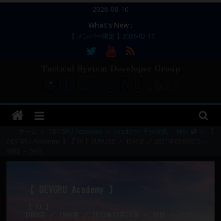
コ
2026-08-10
ン
What’s New :
テ
【 メンバー限定 】2026-02-17
ン
【 メンバー限定 】2026-02-11～12
【 メンバー限定 】2026-02-10
ツ
【 メンバー限定 】2026-02-09 ／ 損切り
へ
／
ス
【 メンバー限定 】2026-03-05～06
DEVGRU
キ
ッ
–
プ
⇒
ホーム
>
DEVGRU Academy
>
Academy 手法実践・ 検証 🔐
>
【
DEVGRU Academy 】【 FX 】EURUSD ／ 15分足 ／ 2021年03月05日 ～
08日 ～ 09日
Tactical
Systems
Developer