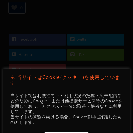
0
Facebook
twitter
Hatena
LINE
Pocket
⚠️ 当サイトはCookie(クッキー)を使用していま
す
当サイトでは利便性向上・利用状況の把握・広告配信な
どのためにGoogle、または他提携サービス等のCookieを
使用しており、アクセスデータの取得・解析などに利用
←
【 FX 】 AUDUSD ／ 15分足 ／ 2021年03月05
しています。
日 ～ 08日
当サイトの閲覧を続ける場合、Cookie使用に許諾したも
のとします。
【 FX 】 EURUSD ／ 15分足 ／ 2021年03月05日