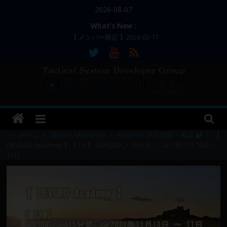
コ
2026-08-07
ン
What’s New :
テ
【 メンバー限定 】2026-02-17
ン
【 メンバー限定 】2026-02-11～12
【 メンバー限定 】2026-02-10
ツ
【 メンバー限定 】2026-02-09 ／ 損切り
へ
／
ス
【 メンバー限定 】2026-03-05～06
DEVGRU
キ
ッ
–
プ
⇒
ホーム
>
DEVGRU Academy
>
Academy 手法実践・ 検証 🔐
>
【
DEVGRU Academy 】【 FX 】 GBPUSD ／ 15分足 ／ 2021年11月10日 ～
11日
Tactical
Systems
Developer