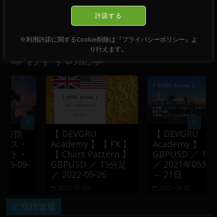
【 FX 】 GBPUSD ／ 15分足 ／ 2021年11月10日
許諾する
～ 11日
→
※利用許諾に関するCookie削除は『プライバシーポリシー』よ
り行えます。
おすすめ記事
指
【 DEVGRU
【 DEVGRU
ス・
Academy 】【 FX 】
Academy 】【 FX 】
ト・
【 Chart Pattern 】
GBPUSD ／ 1時間足
09-
GBPUSD ／ 15分足
／ 2021年05月13日
／ 2022-05-26
～ 21日
2022-05-30
2021-06-07
💹指標速報