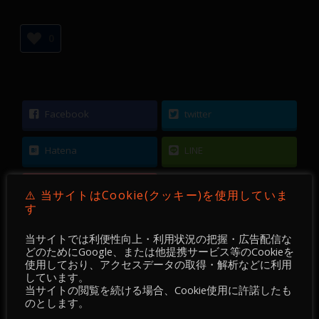
0
Facebook
twitter
Hatena
LINE
Pocket
⚠️ 当サイトはCookie(クッキー)を使用していま
す
当サイトでは利便性向上・利用状況の把握・広告配信な
どのためにGoogle、または他提携サービス等のCookieを
使用しており、アクセスデータの取得・解析などに利用
←
【 FX 】 GBPUSD ／ 15分足 ／ 2021年11月04
しています。
当サイトの閲覧を続ける場合、Cookie使用に許諾したも
日 ～ 05日
のとします。