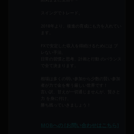
メ
ン
スイングでトレード。
バ
ー
2018年より、後進の育成にも力を入れてい
に
ます。
よ
FXで安定した収入を得続けるためには ブ
り
レない手法、
構
日常の習慣と思考、計画と行動 のバランス
成
で全て決まります。
さ
れ
相場は多くの弱い参加から少数の賢い参加
て
者が力で金を奪う厳しい世界です！
い
言い訳、甘えが一切通じませんが、賢さと
ま
力 を身に付け、
す。
勝ち残っていきましょう！
MOBへの [お問い合わせはこちら]