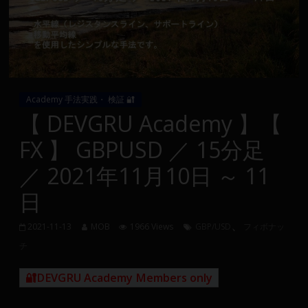
Group
FX
の
裁
Academy 手法実践・ 検証 🔐
量
【 DEVGRU Academy 】【
や
FX 】 GBPUSD ／ 15分足
MT4(EA)
情
／ 2021年11月10日 ～ 11
報、
日
仮
想
、
通
2021-11-13
MOB
1966 Views
GBP/USD
フィボナッ
貨
チ
で
の
🔐DEVGRU Academy Members only
資