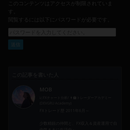
産
このコンテンツはアクセスが制限されていま
運
す。
用
閲覧するには以下にパスワードが必要です。
や
金
融
や
Web
開
発
ま
この記事を書いた人
で、
DEVGRU
MOB
は
📈FXチャート分析/ 👨‍🏫トレーダーアカデミー
少
(DEVGRU Academy)
数
FXトレード歴 2011年6月～
精
鋭
少数精鋭の仲間と、FX収入＆資産運用で自
の
由気ままに生活中～