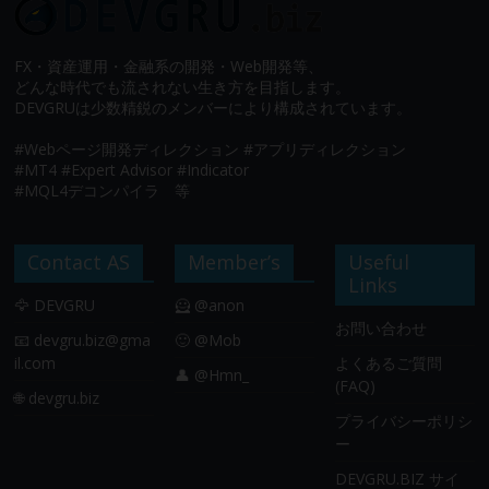
FX・資産運用・金融系の開発・Web開発等、
どんな時代でも流されない生き方を目指します。
DEVGRUは少数精鋭のメンバーにより構成されています。
#Webページ開発ディレクション #アプリディレクション
#MT4 #Expert Advisor #Indicator
#MQL4デコンパイラ 等
Contact AS
Member’s
Useful
Links
🦅 DEVGRU
🦸 @anon
お問い合わせ
📧
devgru.biz@gma
🙂 @Mob
il.com
よくあるご質問
👤 @Hmn_
(FAQ)
🌐 devgru.biz
プライバシーポリシ
ー
DEVGRU.BIZ サイ