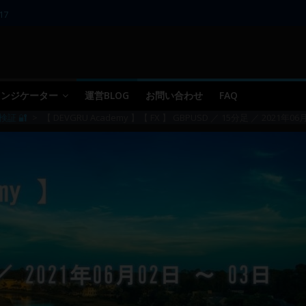
17
11～12
10
09 ／ 損切り
05～06
 インジケーター
運営BLOG
お問い合わせ
FAQ
検証 🔐
>
【 DEVGRU Academy 】【 FX 】 GBPUSD ／ 15分足 ／ 2021年06