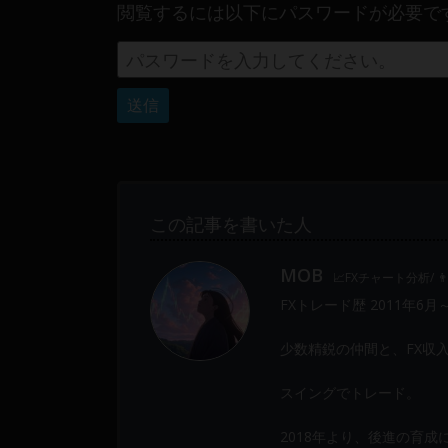
閲覧するには以下にパスワードが必要で
Web
開
発
ま
で、
DEVGRU
は
少
数
この記事を書いた人
精
鋭
MOB
📈FXチャート分析/ 
の
FXトレード歴 2011年6月
メ
ン
少数精鋭の仲間と、FX収
バ
ー
スイングでトレード。
に
よ
2018年より、後進の育