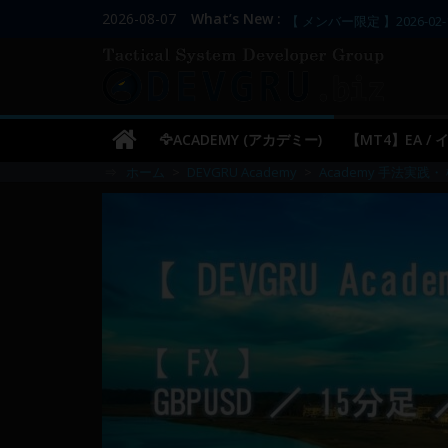
コ
2026-08-07
What’s New :
【 メンバー限定 】2026-02-
ン
【 メンバー限定 】2026-02-
DEVGRU
【 メンバー限定 】2026-02-
テ
【 メンバー限定 】2026-02-
ン
–
／
ツ
【 メンバー限定 】2026-03-
🦅ACADEMY (アカデミー)
【MT4】EA /
へ
Tactical
⇒
ホーム
>
DEVGRU Academy
>
Academy 手法実践・ 
ス
キ
Systems
ッ
プ
Developer
Group
FX
の
裁