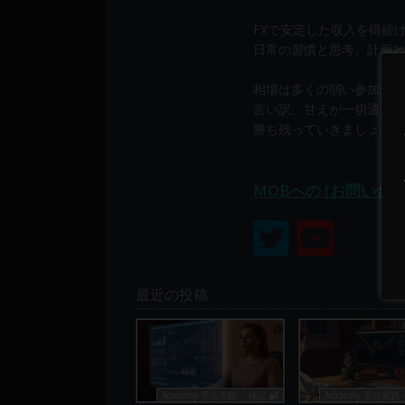
り
構
FXで安定した収入を得続
成
日常の習慣と思考、計画と
さ
相場は多くの弱い参加から
れ
言い訳、甘えが一切通じま
て
勝ち残っていきましょう！
い
ま
す。
MOBへの [お問い合
最近の投稿
Academy 手法実践・ 検証 🔐
Academy 手法実践・