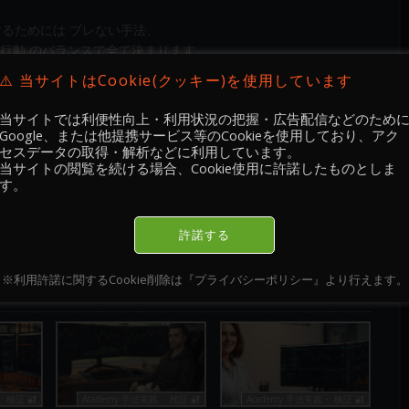
けるためには ブレない手法、
行動 のバランスで全て決まります。
⚠️ 当サイトはCookie(クッキー)を使用しています
少数の賢い参加者が力で金を奪う厳しい世界です！
せんが、賢さと力 を身に付け、
当サイトでは利便性向上・利用状況の把握・広告配信などのため
Google、または他提携サービス等のCookieを使用しており、アク
セスデータの取得・解析などに利用しています。
当サイトの閲覧を続ける場合、Cookie使用に許諾したものとしま
す。
わせはこちら]
許諾する
※利用許諾に関するCookie削除は『プライバシーポリシー』より行えます。
 検証 🔐
Academy 手法実践・ 検証 🔐
Academy 手法実践・ 検証 🔐