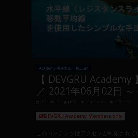
量
や
MT4(EA)
情
報、
仮
想
通
貨
Academy 手法実践・ 検証 🔐
で
【 DEVGRU Academy
の
資
／ 2021年06月02日 ～
産
運
2021-06-13
MOB
2141 Views
GBP/USD
用
や
🔐DEVGRU Academy Members only
金
融
このコンテンツはアクセスが制限されて
や