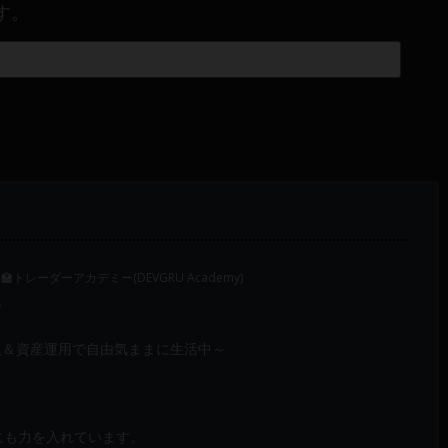
す。
‍🏫トレーダーアカデミー(DEVGRU Academy)
～
入＆資産運用で自由気ままに生活中～
成にも力を入れています。