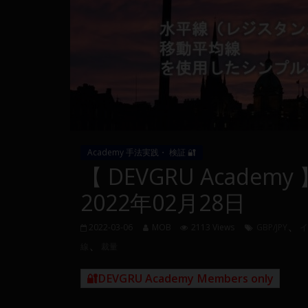
量
や
MT4(EA)
情
報、
仮
想
通
貨
Academy 手法実践・ 検証 🔐
で
【 DEVGRU Academy 
の
資
2022年02月28日
産
運
、
2022-03-06
MOB
2113 Views
GBP/JPY
イ
用
、
線
裁量
や
金
🔐DEVGRU Academy Members only
融
や