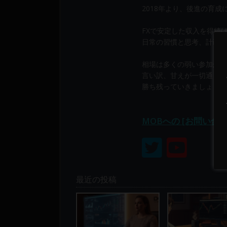
り
2018年より、後進の育
構
成
FXで安定した収入を得続
さ
日常の習慣と思考、計画と
れ
て
相場は多くの弱い参加から
い
言い訳、甘えが一切通じま
勝ち残っていきましょう！
ま
す。
MOBへの [お問い合
最近の投稿