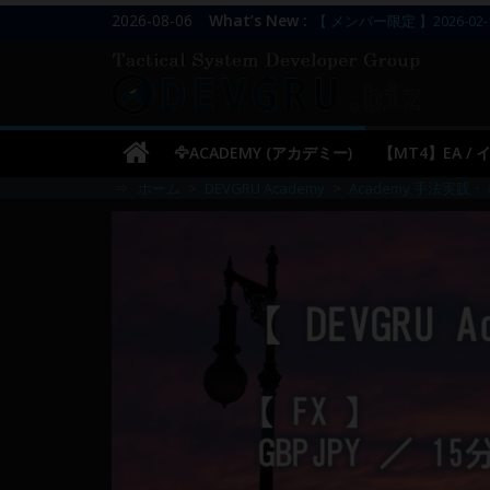
コ
2026-08-06
What’s New :
【 メンバー限定 】2026-02-
ン
【 メンバー限定 】2026-02-
DEVGRU
【 メンバー限定 】2026-02-
テ
【 メンバー限定 】2026-02-
ン
–
／
ツ
【 メンバー限定 】2026-03-
🦅ACADEMY (アカデミー)
【MT4】EA /
へ
Tactical
⇒
ホーム
>
DEVGRU Academy
>
Academy 手法実践・ 
ス
キ
Systems
ッ
プ
Developer
Group
FX
の
裁