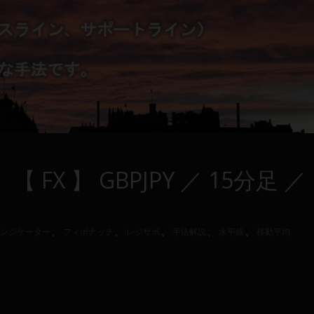
】【 FX 】 GBPJPY ／ 15分足 ／
、
、
、
、
、
ンジケーター
フィボナッチ
レジサポ
手法解説
水平線
移動平均