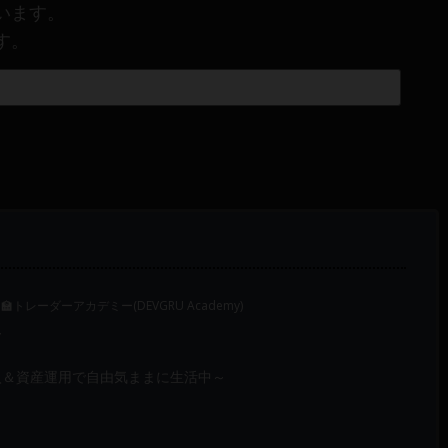
います。
す。
‍🏫トレーダーアカデミー(DEVGRU Academy)
～
入＆資産運用で自由気ままに生活中～