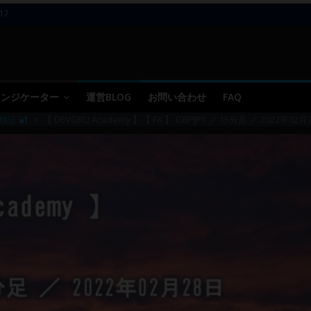
17
11～12
10
09 ／ 損切り
05～06
 インジケーター
運営BLOG
お問い合わせ
FAQ
検証 🔐
>
【 DEVGRU Academy 】【 FX 】 GBPJPY ／ 15分足 ／ 2022年02月