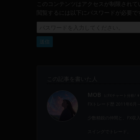
このコンテンツはアクセスが制限されて
Web
閲覧するには以下にパスワードが必要で
開
発
ま
で、
DEVGRU
は
少
数
精
この記事を書いた人
鋭
の
MOB
📈FXチャート分析/ 
メ
ン
FXトレード歴 2011年6月
バ
少数精鋭の仲間と、FX収
ー
に
スイングでトレード。
よ