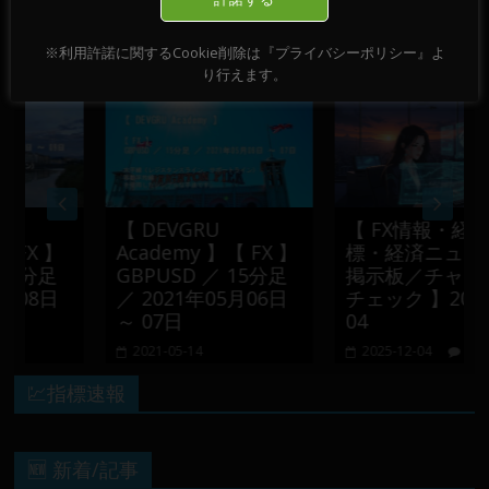
おすすめ記事
※利用許諾に関するCookie削除は『プライバシーポリシー』よ
り行えます。
【 DEVGRU
【 FX情報・経済指
 】
Academy 】【 FX 】
標・経済ニュース・
分足
GBPUSD ／ 15分足
掲示板／チャート・
8日
／ 2021年05月06日
チェック 】2025-12
～ 07日
04
2021-05-14
2025-12-04
0
💹指標速報
🆕 新着/記事