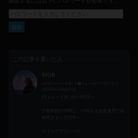
閲覧するには以下にパスワードが必要です。
産
運
用
や
金
融
や
Web
この記事を書いた人
開
発
MOB
ま
で、
📈FXチャート分析/ 👨‍🏫トレーダーアカデミー
DEVGRU
(DEVGRU Academy)
は
FXトレード歴 2011年6月～
少
少数精鋭の仲間と、FX収入＆資産運用で自
数
由気ままに生活中～
精
鋭
スイングでトレード。
の