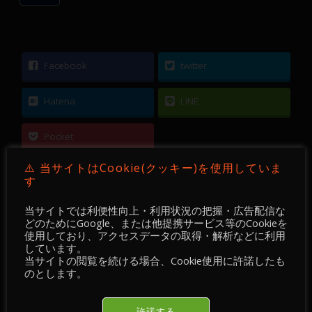
Facebook
twitter
Hatena
LINE
Pocket
⚠️ 当サイトはCookie(クッキー)を使用していま
す
当サイトでは利便性向上・利用状況の把握・広告配信な
←
【 FX ／ チャート・チェック 】2021-06-29 ／
どのためにGoogle、または他提携サービス等のCookieを
使用しており、アクセスデータの取得・解析などに利用
GBPUSD・GBPJPY ＋
しています。
当サイトの閲覧を続ける場合、Cookie使用に許諾したも
のとします。
【 FX 】 GBPJPY ／ 15分足 ／ 2021年06月18日
～ 21日
→
許諾する