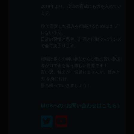
メ
2018年より、後進の育成にも力を入れてい
ン
ます。
バ
ー
FXで安定した収入を得続けるためには ブ
に
レない手法、
よ
日常の習慣と思考、計画と行動 のバランス
で全て決まります。
り
構
相場は多くの弱い参加から少数の賢い参加
成
者が力で金を奪う厳しい世界です！
さ
言い訳、甘えが一切通じませんが、賢さと
れ
力 を身に付け、
て
勝ち残っていきましょう！
い
ま
す。
MOBへの [お問い合わせはこちら]