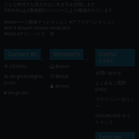
どんな時代でも流されない生き方を目指します。
DEVGRUは少数精鋭のメンバーにより構成されています。
#Webページ開発ディレクション #アプリディレクション
#MT4 #Expert Advisor #Indicator
#MQL4デコンパイラ 等
Contact AS
Member’s
Useful
Links
🦅 DEVGRU
🦸 @anon
お問い合わせ
📧
devgru.biz@gma
🙂 @Mob
il.com
よくあるご質問
👤 @Hmn_
(FAQ)
🌐 devgru.biz
プライバシーポリシ
ー
DEVGRU.BIZ サイ
トマップ
External