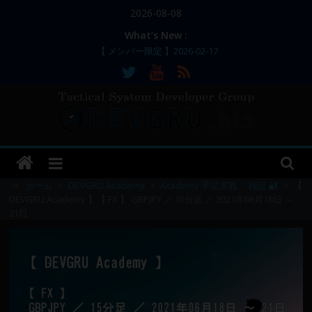
コ
2026-08-08
ン
What’s New :
テ
【 メンバー限定 】2026-02-17
ン
【 メンバー限定 】2026-02-11～12
【 メンバー限定 】2026-02-10
ツ
【 メンバー限定 】2026-02-09 ／ 損切り
へ
／
ス
【 メンバー限定 】2026-03-05～06
DEVGRU
キ
ッ
–
プ
⇒
ホーム
>
DEVGRU Academy
>
Academy 手法実践・ 検証 🔐
>
【
DEVGRU Academy 】【 FX 】 GBPJPY ／ 15分足 ／ 2021年06月18日 ～
21日
Tactical
Systems
Developer