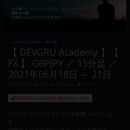
Group
FX
の
裁
Academy 手法実践・ 検証 🔐
量
【 DEVGRU Academy 】【
や
FX 】 GBPJPY ／ 15分足 ／
MT4(EA)
情
2021年06月18日 ～ 21日
報、
仮
2021-06-29
MOB
2094 Views
GBP/JPY
想
通
🔐DEVGRU Academy Members only
貨
で
このコンテンツはアクセスが制限されていま
の
す。
資