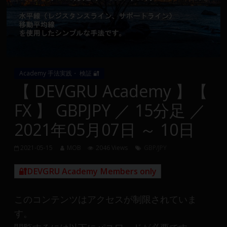
Group
FX
の
裁
Academy 手法実践・ 検証 🔐
量
【 DEVGRU Academy 】【
や
FX 】 GBPJPY ／ 15分足 ／
MT4(EA)
情
2021年05月07日 ～ 10日
報、
仮
2021-05-15
MOB
2046 Views
GBP/JPY
想
通
🔐DEVGRU Academy Members only
貨
で
このコンテンツはアクセスが制限されていま
の
す。
資