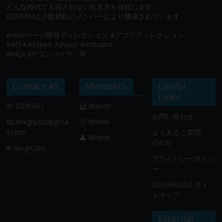
どんな時代でも流されない生き方を目指します。
DEVGRUは少数精鋭のメンバーにより構成されています。
#Webページ開発ディレクション #アプリディレクション
#MT4 #Expert Advisor #Indicator
#MQL4デコンパイラ 等
Contact AS
Member’s
Useful
Links
🦅 DEVGRU
🦸 @anon
お問い合わせ
📧
devgru.biz@gma
🙂 @Mob
il.com
よくあるご質問
👤 @Hmn_
(FAQ)
🌐 devgru.biz
プライバシーポリシ
ー
DEVGRU.BIZ サイ
トマップ
External