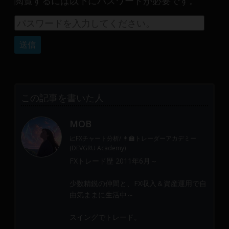
閲覧するには以下にパスワードが必要です。
産
運
用
や
金
融
や
Web
この記事を書いた人
開
発
MOB
ま
で、
📈FXチャート分析/ 👨‍🏫トレーダーアカデミー
DEVGRU
(DEVGRU Academy)
は
FXトレード歴 2011年6月～
少
少数精鋭の仲間と、FX収入＆資産運用で自
数
由気ままに生活中～
精
鋭
スイングでトレード。
の