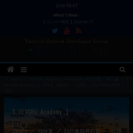
コ
2026-08-07
ン
What’s New :
テ
【 メンバー限定 】2026-02-17
ン
【 メンバー限定 】2026-02-11～12
【 メンバー限定 】2026-02-10
ツ
【 メンバー限定 】2026-02-09 ／ 損切り
へ
／
ス
【 メンバー限定 】2026-03-05～06
DEVGRU
キ
ッ
–
プ
⇒
ホーム
>
DEVGRU Academy
>
Academy 手法実践・ 検証 🔐
>
【
DEVGRU Academy 】【 FX 】 GBPJPY ／ 15分足 ／ 2021年05月07日 ～
10日
Tactical
Systems
Developer