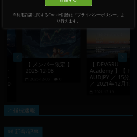
おすすめ記事
※利用許諾に関するCookie削除は『プライバシーポリシー』よ
り行えます。
指
【 メンバー限定 】
【 DEVGRU
・
2025-12-08
Academy 】【 FX 】
・
AUDJPY ／ 15分足
2025-12-08
0
0-
／ 2021年12月15日
2021-12-19
💹指標速報
🆕 新着/記事