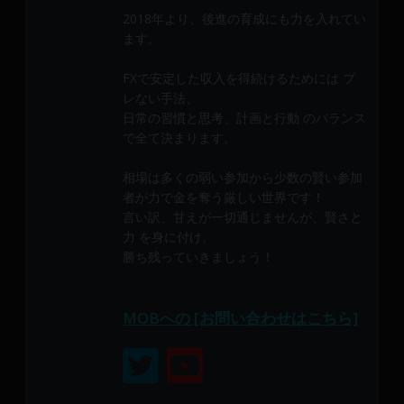
メ
2018年より、後進の育成にも力を入れてい
ン
ます。
バ
ー
FXで安定した収入を得続けるためには ブ
に
レない手法、
よ
日常の習慣と思考、計画と行動 のバランス
で全て決まります。
り
構
相場は多くの弱い参加から少数の賢い参加
成
者が力で金を奪う厳しい世界です！
さ
言い訳、甘えが一切通じませんが、賢さと
れ
力 を身に付け、
て
勝ち残っていきましょう！
い
ま
す。
MOBへの [お問い合わせはこちら]