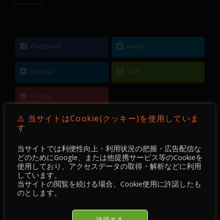
Facebook
twitter
Hatena
LINE
Pocket
⚠️ 当サイトはCookie(クッキー)を使用していま
す
当サイトでは利便性向上・利用状況の把握・広告配信な
←
【 FX ／ チャート・チェック 】2021-05-14 ／
どのためにGoogle、または他提携サービス等のCookieを
使用しており、アクセスデータの取得・解析などに利用
GBPUSD・GBPJPY ＋
しています。
当サイトの閲覧を続ける場合、Cookie使用に許諾したも
のとします。
【 FX 】 GBPJPY ／ 15分足 ／ 2021年05月07日
～ 10日
→
許諾する