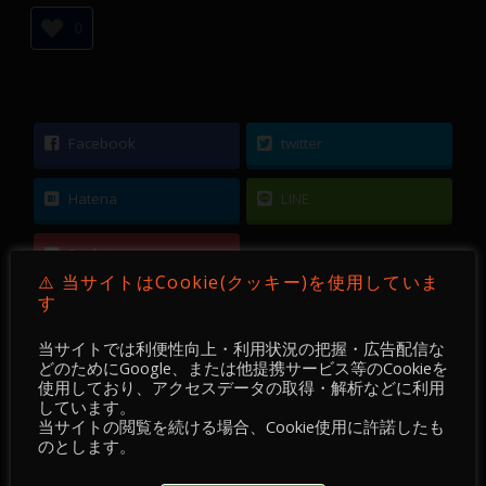
0
Facebook
twitter
Hatena
LINE
Pocket
⚠️ 当サイトはCookie(クッキー)を使用していま
す
当サイトでは利便性向上・利用状況の把握・広告配信な
どのためにGoogle、または他提携サービス等のCookieを
使用しており、アクセスデータの取得・解析などに利用
←
【 FX 】 GBPJPY ／ 15分足 ／ 2021年05月07
しています。
日 ～ 10日
当サイトの閲覧を続ける場合、Cookie使用に許諾したも
のとします。
【 FX 】 EURUSD ／ 15分足 ／ 2021年04月27日