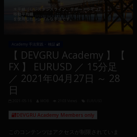
Group
FX
の
裁
Academy 手法実践・ 検証 🔐
量
【 DEVGRU Academy 】【
や
FX 】 EURUSD ／ 15分足
MT4(EA)
情
／ 2021年04月27日 ～ 28
報、
日
仮
想
通
2021-05-16
MOB
2103 Views
EUR/USD
貨
🔐DEVGRU Academy Members only
で
の
資
このコンテンツはアクセスが制限されていま