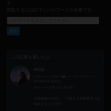
産
す。
運
閲覧するには以下にパスワードが必要です。
用
や
金
融
や
Web
開
発
この記事を書いた人
ま
で、
MOB
DEVGRU
📈FXチャート分析/ 👨‍🏫トレーダーアカデミー
は
(DEVGRU Academy)
少
FXトレード歴 2011年6月～
数
精
少数精鋭の仲間と、FX収入＆資産運用で自
鋭
由気ままに生活中～
の