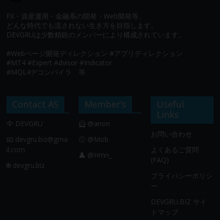
FX・資産運用・金融系の開発・Web開発等、
どんな時代でも流されない生き方を目指します。
DEVGRUは少数精鋭のメンバーにより構成されています。
#Webページ開発ディレクション #アプリディレクション
#MT4 #Expert Advisor #Indicator
#MQL4デコンパイラ 等
Contact AS
Member’s
Useful
Links
🦅 DEVGRU
🦸 @anon
お問い合わせ
📧
devgru.biz@gma
🙂 @Mob
il.com
よくあるご質問
👤 @Hmn_
(FAQ)
🌐 devgru.biz
プライバシーポリシ
ー
DEVGRU.BIZ サイ
トマップ