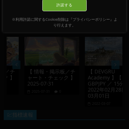
～ 28日
→
許諾する
※利用許諾に関するCookie削除は『プライバシーポリシー』よ
おすすめ記事
り行えます。
／チ
【 情報・掲示板／チ
【 DEVGRU
 】
ャート・チェック 】
Academy 】【 FX 】
2025-07-31
GBPJPY ／ 15分足 ／
2022年02月28日 ～
2025-07-31
0
03月01日
2022-03-07
💹指標速報