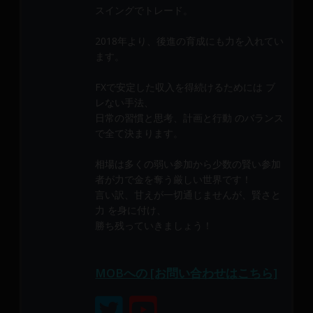
メ
スイングでトレード。
ン
バ
2018年より、後進の育成にも力を入れてい
ます。
ー
に
FXで安定した収入を得続けるためには ブ
よ
レない手法、
り
日常の習慣と思考、計画と行動 のバランス
構
で全て決まります。
成
さ
相場は多くの弱い参加から少数の賢い参加
れ
者が力で金を奪う厳しい世界です！
て
言い訳、甘えが一切通じませんが、賢さと
い
力 を身に付け、
ま
勝ち残っていきましょう！
す。
MOBへの [お問い合わせはこちら]