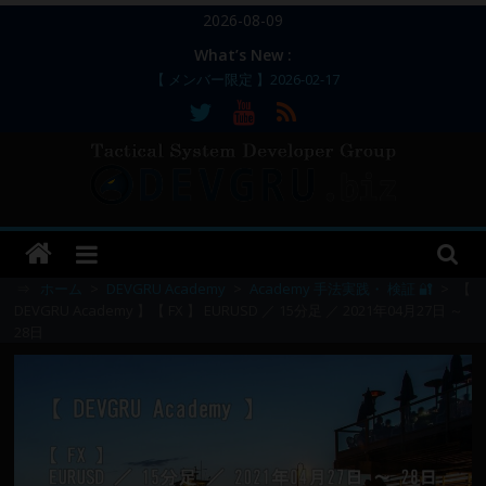
コ
2026-08-09
ン
What’s New :
テ
【 メンバー限定 】2026-02-17
ン
【 メンバー限定 】2026-02-11～12
【 メンバー限定 】2026-02-10
ツ
【 メンバー限定 】2026-02-09 ／ 損切り
へ
／
ス
【 メンバー限定 】2026-03-05～06
DEVGRU
キ
ッ
–
プ
⇒
ホーム
>
DEVGRU Academy
>
Academy 手法実践・ 検証 🔐
>
【
DEVGRU Academy 】【 FX 】 EURUSD ／ 15分足 ／ 2021年04月27日 ～
28日
Tactical
Systems
Developer