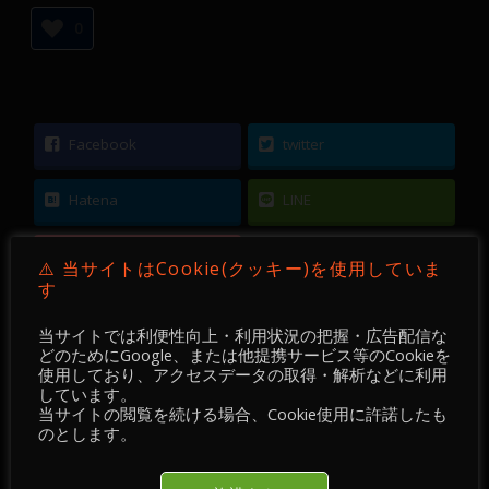
0
Facebook
twitter
Hatena
LINE
Pocket
⚠️ 当サイトはCookie(クッキー)を使用していま
す
当サイトでは利便性向上・利用状況の把握・広告配信な
どのためにGoogle、または他提携サービス等のCookieを
使用しており、アクセスデータの取得・解析などに利用
←
為替テクニカル分析レポート 2021年4月7日
しています。
当サイトの閲覧を続ける場合、Cookie使用に許諾したも
のとします。
【 FX 】 EURUSD ／ 15分足 ／ 2021年03月24日
～ 25日
→