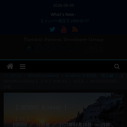
コ
2026-08-09
ン
What’s New :
テ
【 メンバー限定 】2026-02-17
ン
【 メンバー限定 】2026-02-11～12
【 メンバー限定 】2026-02-10
ツ
【 メンバー限定 】2026-02-09 ／ 損切り
へ
／
ス
【 メンバー限定 】2026-03-05～06
DEVGRU
キ
ッ
–
プ
⇒
ホーム
>
DEVGRU Academy
>
Academy 手法実践・ 検証 🔐
>
【
DEVGRU Academy 】【 FX 】 EURUSD ／ 15分足 ／ 2021年03月24日 ～
25日
Tactical
Systems
Developer