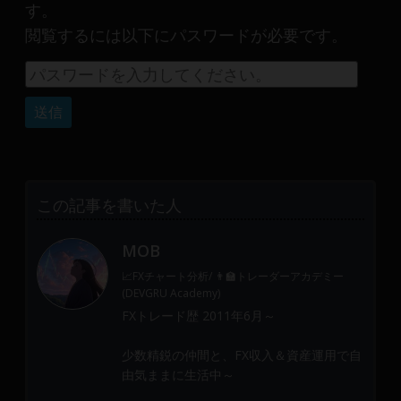
産
す。
運
閲覧するには以下にパスワードが必要です。
用
や
金
融
や
Web
開
発
この記事を書いた人
ま
で、
MOB
DEVGRU
📈FXチャート分析/ 👨‍🏫トレーダーアカデミー
は
(DEVGRU Academy)
少
FXトレード歴 2011年6月～
数
精
少数精鋭の仲間と、FX収入＆資産運用で自
鋭
由気ままに生活中～
の