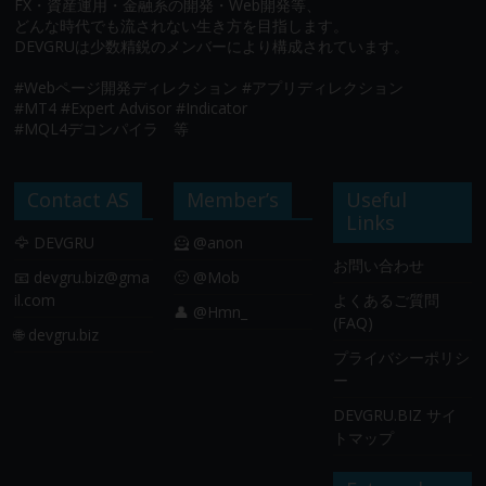
FX・資産運用・金融系の開発・Web開発等、
どんな時代でも流されない生き方を目指します。
DEVGRUは少数精鋭のメンバーにより構成されています。
#Webページ開発ディレクション #アプリディレクション
#MT4 #Expert Advisor #Indicator
#MQL4デコンパイラ 等
Contact AS
Member’s
Useful
Links
🦅 DEVGRU
🦸 @anon
お問い合わせ
📧
devgru.biz@gma
🙂 @Mob
il.com
よくあるご質問
👤 @Hmn_
(FAQ)
🌐 devgru.biz
プライバシーポリシ
ー
DEVGRU.BIZ サイ
トマップ