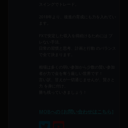
メ
スイングでトレード。
ン
バ
2018年より、後進の育成にも力を入れてい
ます。
ー
に
FXで安定した収入を得続けるためには ブ
よ
レない手法、
り
日常の習慣と思考、計画と行動 のバランス
構
で全て決まります。
成
さ
相場は多くの弱い参加から少数の賢い参加
れ
者が力で金を奪う厳しい世界です！
て
言い訳、甘えが一切通じませんが、賢さと
い
力 を身に付け、
ま
勝ち残っていきましょう！
す。
MOBへの [お問い合わせはこちら]