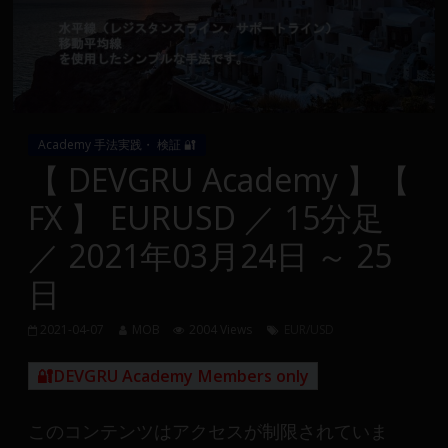
Group
FX
の
裁
Academy 手法実践・ 検証 🔐
量
【 DEVGRU Academy 】【
や
FX 】 EURUSD ／ 15分足
MT4(EA)
情
／ 2021年03月24日 ～ 25
報、
日
仮
想
通
2021-04-07
MOB
2004 Views
EUR/USD
貨
🔐DEVGRU Academy Members only
で
の
資
このコンテンツはアクセスが制限されていま