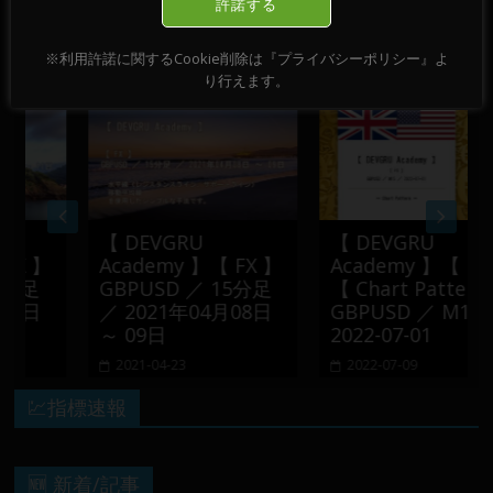
許諾する
※利用許諾に関するCookie削除は『プライバシーポリシー』よ
おすすめ記事
り行えます。
【 DEVGRU
【 DEVGRU
 】
Academy 】【 FX 】
Academy 】【 FX 】
足
GBPUSD ／ 15分足
【 Chart Pattern 】
日
／ 2021年04月08日
GBPUSD ／ M15 ／
～ 09日
2022-07-01
2021-04-23
2022-07-09
💹指標速報
🆕 新着/記事