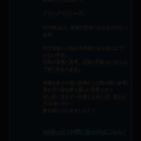
メ
ン
スイングでトレード。
バ
ー
2018年より、後進の育成にも力を入れてい
に
ます。
よ
FXで安定した収入を得続けるためには ブ
り
レない手法、
構
日常の習慣と思考、計画と行動 のバランス
成
で全て決まります。
さ
れ
相場は多くの弱い参加から少数の賢い参加
て
者が力で金を奪う厳しい世界です！
い
言い訳、甘えが一切通じませんが、賢さと
ま
力 を身に付け、
す。
勝ち残っていきましょう！
MOBへの [お問い合わせはこちら]