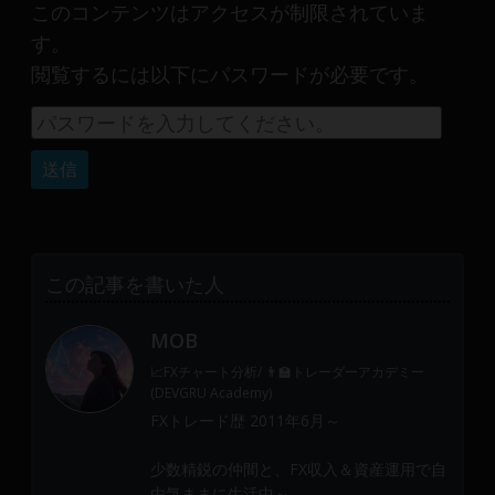
産
このコンテンツはアクセスが制限されていま
運
す。
用
閲覧するには以下にパスワードが必要です。
や
金
融
や
Web
開
発
ま
この記事を書いた人
で、
DEVGRU
MOB
は
📈FXチャート分析/ 👨‍🏫トレーダーアカデミー
少
(DEVGRU Academy)
数
FXトレード歴 2011年6月～
精
鋭
少数精鋭の仲間と、FX収入＆資産運用で自
の
由気ままに生活中～