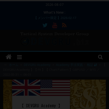
コ
2026-08-07
ン
What’s New :
テ
【 メンバー限定 】2026-02-17
ン
【 メンバー限定 】2026-02-11～12
【 メンバー限定 】2026-02-10
ツ
【 メンバー限定 】2026-02-09 ／ 損切り
へ
／
ス
【 メンバー限定 】2026-03-05～06
DEVGRU
キ
ッ
–
プ
⇒
ホーム
>
DEVGRU Academy
>
Academy 手法実践・ 検証 🔐
>
【
DEVGRU Academy 】【 FX 】【 Chart Pattern 】GBPUSD ／ M15 ／
2022-05-31 ～ 06-01
Tactical
Systems
Developer