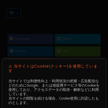
0
Facebook
twitter
Hatena
LINE
Pocket
⚠️ 当サイトはCookie(クッキー)を使用していま
す
当サイトでは利便性向上・利用状況の把握・広告配信な
どのためにGoogle、または他提携サービス等のCookieを
使用しており、アクセスデータの取得・解析などに利用
←
【 DEVGRU Academy 】【 FX 】【 Chart
しています。
当サイトの閲覧を続ける場合、Cookie使用に許諾したも
Pattern 】GBPUSD ／ 15分足 ／ 2022-05-26
のとします。