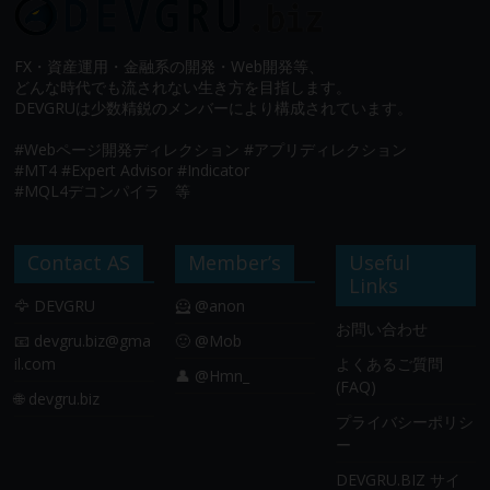
FX・資産運用・金融系の開発・Web開発等、
どんな時代でも流されない生き方を目指します。
DEVGRUは少数精鋭のメンバーにより構成されています。
#Webページ開発ディレクション #アプリディレクション
#MT4 #Expert Advisor #Indicator
#MQL4デコンパイラ 等
Contact AS
Member’s
Useful
Links
🦅 DEVGRU
🦸 @anon
お問い合わせ
📧
devgru.biz@gma
🙂 @Mob
il.com
よくあるご質問
👤 @Hmn_
(FAQ)
🌐 devgru.biz
プライバシーポリシ
ー
DEVGRU.BIZ サイ