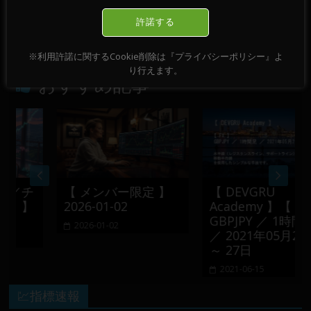
【 DEVGRU Academy 】【 FX 】【 Chart
許諾する
Pattern 】GBPUSD ／ M15 ／ 2022-06-03
→
※利用許諾に関するCookie削除は『プライバシーポリシー』よ
り行えます。
おすすめ記事
／チ
【 メンバー限定 】
【 DEVGRU
 】
2026-01-02
Academy 】【 FX 】
GBPJPY ／ 1時間足
2026-01-02
／ 2021年05月21日
～ 27日
2021-06-15
💹指標速報