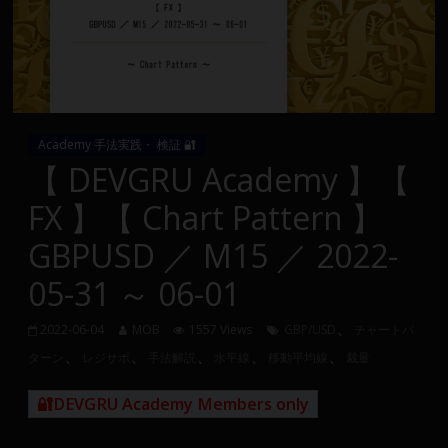
Group
FX
の
裁
Academy 手法実践・ 検証 🔐
量
【 DEVGRU Academy 】【
や
FX 】【 Chart Pattern 】
MT4(EA)
情
GBPUSD ／ M15 ／ 2022-
報、
05-31 ～ 06-01
仮
想
、
通
2022-06-04
MOB
1557 Views
GBP/USD
チャートパ
、
、
、
、
、
貨
ターン
レジサポ
手法解説
水平線
移動平均線
裁量
で
の
🔐DEVGRU Academy Members only
資