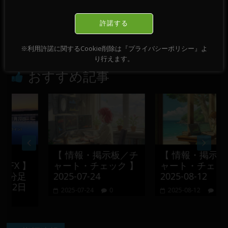
【 DEVGRU Academy 】【 FX 】【 Chart
許諾する
Pattern 】EURUSD ／ M15 ／ 2022-07-28
→
※利用許諾に関するCookie削除は『プライバシーポリシー』よ
り行えます。
おすすめ記事
【 情報・掲示板／チ
【 情報・掲示板／チ
X 】
ャート・チェック 】
ャート・チェック 】
分足
2025-07-24
2025-08-12
2日
2025-07-24
0
2025-08-12
0