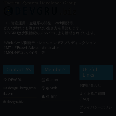
FX・資産運用・金融系の開発・Web開発等、
どんな時代でも流されない生き方を目指します。
DEVGRUは少数精鋭のメンバーにより構成されています。
#Webページ開発ディレクション #アプリディレクション
#MT4 #Expert Advisor #Indicator
#MQL4デコンパイラ 等
Contact AS
Member’s
Useful
Links
🦅 DEVGRU
🦸 @anon
お問い合わせ
📧
devgru.biz@gma
🙂 @Mob
il.com
よくあるご質問
👤 @Hmn_
(FAQ)
🌐 devgru.biz
プライバシーポリシ
ー