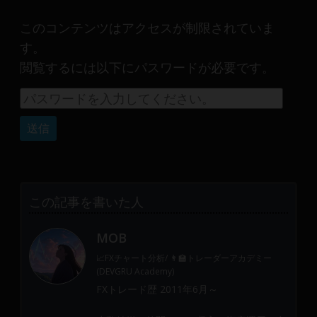
産
運
このコンテンツはアクセスが制限されていま
用
す。
や
閲覧するには以下にパスワードが必要です。
金
融
や
Web
開
発
ま
で、
この記事を書いた人
DEVGRU
は
MOB
少
数
📈FXチャート分析/ 👨‍🏫トレーダーアカデミー
(DEVGRU Academy)
精
FXトレード歴 2011年6月～
鋭
の