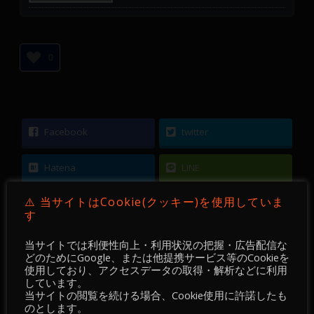
0
Facebook
twitter
Hatena
LINE
⚠️ 当サイトはCookie(クッキー)を使用していま
Pocket
す
当サイトでは利便性向上・利用状況の把握・広告配信な
どのためにGoogle、または他提携サービス等のCookieを
使用しており、アクセスデータの取得・解析などに利用
しています。
←
【 DEVGRU Academy 】【 FX 】【 Chart
当サイトの閲覧を続ける場合、Cookie使用に許諾したも
のとします。
Pattern 】EURUSD ／ M15 ／ 2022-07-26