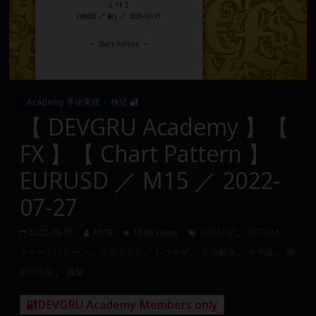
Group
FX
の
裁
Academy 手法実践・ 検証 🔐
量
【 DEVGRU Academy 】【
や
FX 】【 Chart Pattern 】
MT4(EA)
情
EURUSD ／ M15 ／ 2022-
報、
07-27
仮
想
、
、
通
2022-08-07
MOB
1866 Views
EUR/USD
MTF-MA
、
、
、
、
、
貨
チャートパターン
フラクタル
レジサポ
手法解説
水平線
移
で
、
動平均線
裁量
の
資
🔐DEVGRU Academy Members only