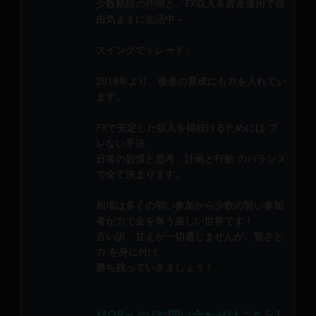
少数精鋭の仲間と、FX収入＆資産運用で自
メ
由気ままに生活中～
ン
バ
スイングでトレード。
ー
に
2018年より、後進の育成にも力を入れてい
よ
ます。
り
構
FXで安定した収入を得続けるためには ブ
成
レない手法、
日常の習慣と思考、計画と行動 のバランス
さ
で全て決まります。
れ
て
相場は多くの弱い参加から少数の賢い参加
い
者が力で金を奪う厳しい世界です！
ま
言い訳、甘えが一切通じませんが、賢さと
す。
力 を身に付け、
勝ち残っていきましょう！
MOBへの [お問い合わせはこちら]