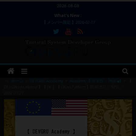
コ
2026-08-08
ン
What’s New :
テ
【 メンバー限定 】2026-02-17
ン
【 メンバー限定 】2026-02-11～12
【 メンバー限定 】2026-02-10
ツ
【 メンバー限定 】2026-02-09 ／ 損切り
へ
／
ス
【 メンバー限定 】2026-03-05～06
DEVGRU
キ
ッ
–
プ
⇒
ホーム
>
DEVGRU Academy
>
Academy 手法実践・ 検証 🔐
>
【
DEVGRU Academy 】【 FX 】【 Chart Pattern 】EURUSD ／ M15 ／
2022-07-27
Tactical
Systems
Developer