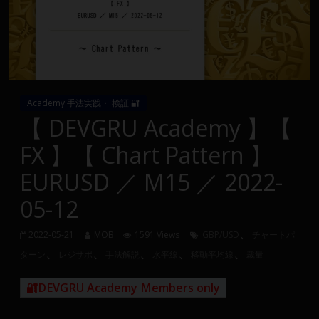
Group
FX
の
裁
Academy 手法実践・ 検証 🔐
量
【 DEVGRU Academy 】【
や
FX 】【 Chart Pattern 】
MT4(EA)
情
EURUSD ／ M15 ／ 2022-
報、
05-12
仮
想
、
通
2022-05-21
MOB
1591 Views
GBP/USD
チャートパ
、
、
、
、
、
貨
ターン
レジサポ
手法解説
水平線
移動平均線
裁量
で
の
🔐DEVGRU Academy Members only
資