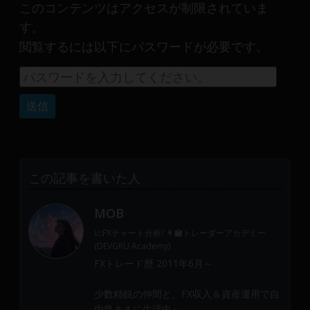
産
このコンテンツはアクセスが制限されていま
運
す。
用
閲覧するには以下にパスワードが必要です。
や
金
融
や
Web
開
発
ま
この記事を書いた人
で、
DEVGRU
MOB
は
📈FXチャート分析/ 👨‍🏫トレーダーアカデミー
少
(DEVGRU Academy)
数
FXトレード歴 2011年6月～
精
鋭
少数精鋭の仲間と、FX収入＆資産運用で自
の
由気ままに生活中～