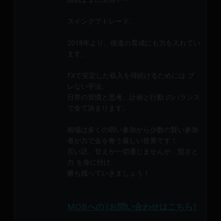
メ
ン
スイングでトレード。
バ
ー
2018年より、後進の育成にも力を入れてい
に
ます。
よ
FXで安定した収入を得続けるためには ブ
り
レない手法、
構
日常の習慣と思考、計画と行動 のバランス
成
で全て決まります。
さ
れ
相場は多くの弱い参加から少数の賢い参加
て
者が力で金を奪う厳しい世界です！
い
言い訳、甘えが一切通じませんが、賢さと
ま
力 を身に付け、
す。
勝ち残っていきましょう！
MOBへの [お問い合わせはこちら]