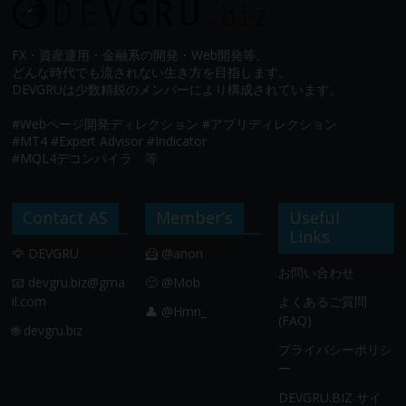
FX・資産運用・金融系の開発・Web開発等、
どんな時代でも流されない生き方を目指します。
DEVGRUは少数精鋭のメンバーにより構成されています。
#Webページ開発ディレクション #アプリディレクション
#MT4 #Expert Advisor #Indicator
#MQL4デコンパイラ 等
Contact AS
Member’s
Useful
Links
🦅 DEVGRU
🦸 @anon
お問い合わせ
📧
devgru.biz@gma
🙂 @Mob
il.com
よくあるご質問
👤 @Hmn_
(FAQ)
🌐 devgru.biz
プライバシーポリシ
ー
DEVGRU.BIZ サイ