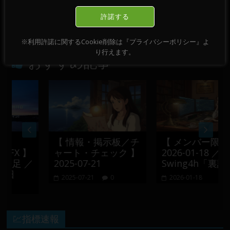
【 DEVGRU Academy 】【 FX 】【 Chart
許諾する
Pattern 】GBPUSD ／ M15 ／ 2022-05-18
→
※利用許諾に関するCookie削除は『プライバシーポリシー』よ
り行えます。
おすすめ記事
【 情報・掲示板／チ
【 メンバー限定 】
X 】
ャート・チェック 】
2026-01-18 ／
足 ／
2025-07-21
Swing4h「裏設定」
2025-07-21
0
2026-01-18
💹指標速報