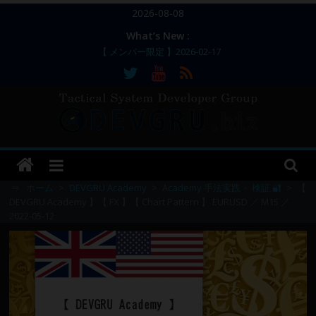
コ
2026-08-08
ン
What’s New :
テ
【 メンバー限定 】2026-02-17
ン
【 メンバー限定 】2026-02-11～12
【 メンバー限定 】2026-02-10
ツ
【 メンバー限定 】2026-02-09 ／ 損切り
へ
／
ス
【 メンバー限定 】2026-03-05～06
DEVGRU
キ
ッ
–
プ
⇒
ホーム
>
DEVGRU Academy
>
Academy 手法実践・ 検証 🔐
>
【
DEVGRU Academy 】【 FX 】【 Chart Pattern 】 EURUSD ／ M15 ／
2022-05-12
Tactical
Systems
Developer