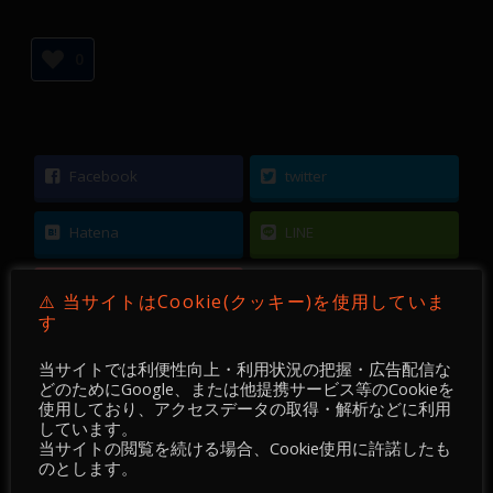
0
Facebook
twitter
Hatena
LINE
Pocket
⚠️ 当サイトはCookie(クッキー)を使用していま
す
当サイトでは利便性向上・利用状況の把握・広告配信な
どのためにGoogle、または他提携サービス等のCookieを
使用しており、アクセスデータの取得・解析などに利用
←
【 DEVGRU Academy 】【 FX 】【 Chart
しています。
当サイトの閲覧を続ける場合、Cookie使用に許諾したも
Pattern 】 GBPUSD ／ M15 ／ 2022-05-05 ～ 06
のとします。