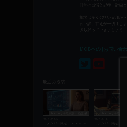
り
日常の習慣と思考、計画と
構
成
相場は多くの弱い参加から
さ
言い訳、甘えが一切通じま
れ
勝ち残っていきましょう！
て
い
MOBへの [お問い合
ま
す。
最近の投稿
Academy 手法実践・ 検証 🔐
Academy 手法実践・
2026.03.06
2026.02.17
【 メンバー限定 】2026-03-
【 メンバー限定 】2026