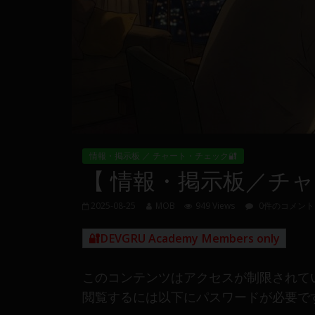
量
や
MT4(EA)
情
報、
仮
想
通
貨
情報・掲示板 ／ チャート・チェック🔐
で
【 情報・掲示板／チャート
の
資
2025-08-25
MOB
949 Views
0件のコメント
産
運
🔐DEVGRU Academy Members only
用
や
このコンテンツはアクセスが制限されて
金
融
閲覧するには以下にパスワードが必要で
や