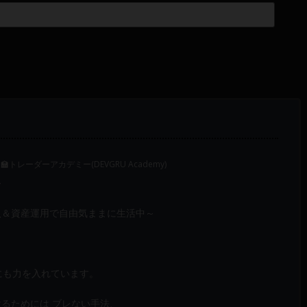
‍🏫トレーダーアカデミー(DEVGRU Academy)
～
入＆資産運用で自由気ままに生活中～
成にも力を入れています。
けるためには ブレない手法、