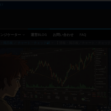
17
11～12
10
09 ／ 損切り
05～06
 インジケーター
運営BLOG
お問い合わせ
FAQ
・掲示板 ／ チャート・チェック🔐
>
【 情報・掲示板／チャート・チェック 】20