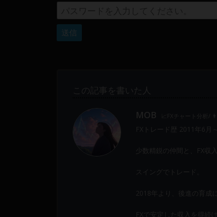
Web
開
発
ま
で、
DEVGRU
は
この記事を書いた人
少
数
MOB
精
📈FXチャート分析/ 
鋭
FXトレード歴 2011年6月
の
メ
少数精鋭の仲間と、FX収
ン
スイングでトレード。
バ
ー
2018年より、後進の育
に
よ
FXで安定した収入を得続