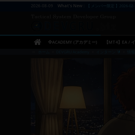
コ
2026-08-09
What’s New :
【 メンバー限定 】2026-02-
ン
【 メンバー限定 】2026-02-
DEVGRU
【 メンバー限定 】2026-02-
テ
【 メンバー限定 】2026-02-
ン
–
／
ツ
【 メンバー限定 】2026-03-
🦅ACADEMY (アカデミー)
【MT4】EA /
へ
Tactical
⇒
ホーム
>
DEVGRU Academy
>
インターン 🔰
>
情報
ス
キ
Systems
ッ
プ
Developer
Group
FX
の
裁