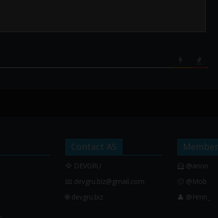
Contact AS
Member
🦅 DEVGRU
🦸 @anon
📧
devgru.biz@gmail.com
🙂 @Mob
🌐 devgru.biz
👤 @Hmn_
す。