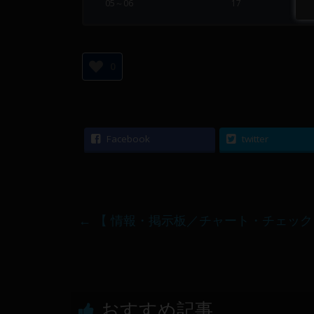
05～06
17
0
Facebook
twitter
←
【 情報・掲示板／チャート・チェック 】20
おすすめ記事