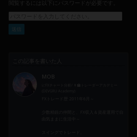
産
閲覧するには以下にパスワードが必要です。
運
用
や
金
融
や
Web
開
この記事を書いた人
発
ま
MOB
で、
📈FXチャート分析/ 👨‍🏫トレーダーアカデミー
DEVGRU
(DEVGRU Academy)
は
FXトレード歴 2011年6月～
少
数
少数精鋭の仲間と、FX収入＆資産運用で自
精
由気ままに生活中～
鋭
スイングでトレード。
の