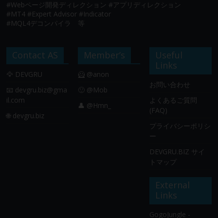
#Webページ開発ディレクション #アプリディレクション
#MT4 #Expert Advisor #Indicator
#MQL4デコンパイラ 等
Contact AS
Member’s
Useful
Links
🦅 DEVGRU
🦸 @anon
お問い合わせ
📧
devgru.biz@gma
🙂 @Mob
il.com
よくあるご質問
👤 @Hmn_
(FAQ)
🌐 devgru.biz
プライバシーポリシ
ー
DEVGRU.BIZ サイ
トマップ
External
Links
GogoJungle -