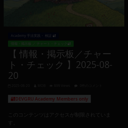
Group
FX
の
Academy 手法実践・ 検証 🔐
裁
情報・掲示板 ／ チャート・チェック🔐
量
【 情報・掲示板／チャー
や
MT4(EA)
ト・チェック 】2025-08-
情
20
報、
仮
2025-08-20
MOB
899 Views
0件のコメント
想
通
🔐DEVGRU Academy Members only
貨
で
このコンテンツはアクセスが制限されていま
の
資
す。