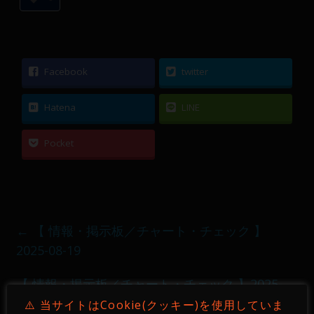
Facebook
twitter
Hatena
LINE
Pocket
←
【 情報・掲示板／チャート・チェック 】
2025-08-19
【 情報・掲示板／チャート・チェック 】2025-
08-21
→
⚠️ 当サイトはCookie(クッキー)を使用していま