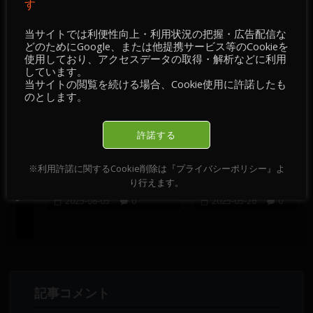
す
当サイトでは利便性向上・利用状況の把握・広告配信な
おすすめ記事
どのためにGoogle、または他提携サービス等のCookieを
使用しており、アクセスデータの取得・解析などに利用
しています。
当サイトの閲覧を続ける場合、Cookie使用に許諾したも
のとします。
許諾する
【 情報・掲示板／チ
【 情報・掲示板／チ
・
ャート・チェック 】
ャート・チェック 】
※利用許諾に関するCookie削除は『プライバシーポリシー』よ
・
2025-08-05
2025-05-26
り行えます。
-
2025-08-05
0
2025-05-26
0