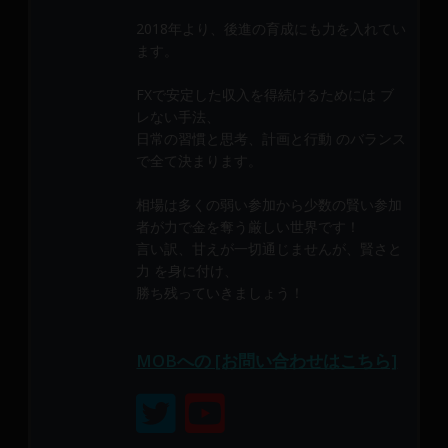
メ
2018年より、後進の育成にも力を入れてい
ン
ます。
バ
ー
FXで安定した収入を得続けるためには ブ
に
レない手法、
よ
日常の習慣と思考、計画と行動 のバランス
り
で全て決まります。
構
成
相場は多くの弱い参加から少数の賢い参加
さ
者が力で金を奪う厳しい世界です！
言い訳、甘えが一切通じませんが、賢さと
れ
力 を身に付け、
て
勝ち残っていきましょう！
い
ま
す。
MOBへの [お問い合わせはこちら]