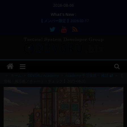
コ
2026-08-06
ン
What’s New :
テ
【 メンバー限定 】2026-02-17
ン
【 メンバー限定 】2026-02-11～12
【 メンバー限定 】2026-02-10
ツ
【 メンバー限定 】2026-02-09 ／ 損切り
へ
／
ス
【 メンバー限定 】2026-03-05～06
DEVGRU
キ
ッ
–
プ
⇒
ホーム
>
DEVGRU Academy
>
Academy 手法実践・ 検証 🔐
>
【
情報・掲示板／チャート・チェック 】2025-08-20
Tactical
Systems
Developer