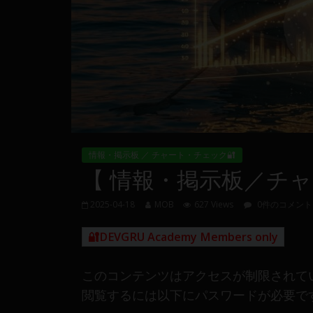
量
や
MT4(EA)
情
報、
仮
想
通
貨
情報・掲示板 ／ チャート・チェック🔐
で
【 情報・掲示板／チャート
の
資
2025-04-18
MOB
627 Views
0件のコメント
産
運
🔐DEVGRU Academy Members only
用
や
このコンテンツはアクセスが制限されて
金
融
閲覧するには以下にパスワードが必要で
や