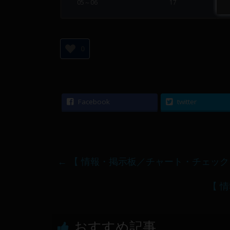
05～06
17
0
Facebook
twitter
←
【 情報・掲示板／チャート・チェック 】20
【 情
おすすめ記事