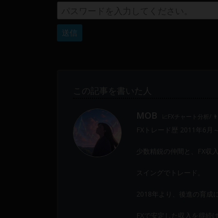
Web
開
発
ま
で、
DEVGRU
は
この記事を書いた人
少
数
MOB
精
📈FXチャート分析/ 
鋭
FXトレード歴 2011年6月
の
メ
少数精鋭の仲間と、FX収
ン
スイングでトレード。
バ
ー
2018年より、後進の育
に
よ
FXで安定した収入を得続