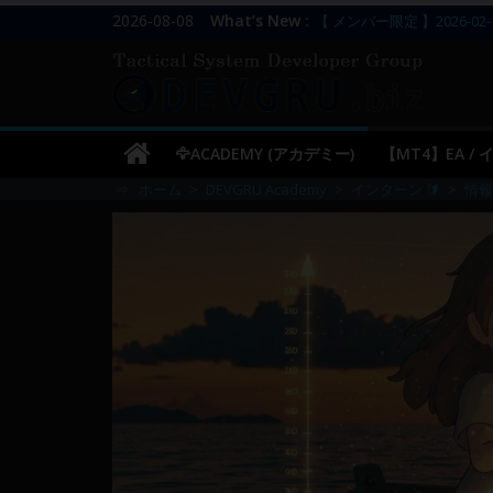
コ
2026-08-08
What’s New :
【 メンバー限定 】2026-02-
ン
【 メンバー限定 】2026-02-
DEVGRU
【 メンバー限定 】2026-02-
テ
【 メンバー限定 】2026-02-
ン
–
／
ツ
【 メンバー限定 】2026-03-
🦅ACADEMY (アカデミー)
【MT4】EA /
へ
Tactical
⇒
ホーム
>
DEVGRU Academy
>
インターン 🔰
>
情報
ス
キ
Systems
ッ
プ
Developer
Group
FX
の
裁