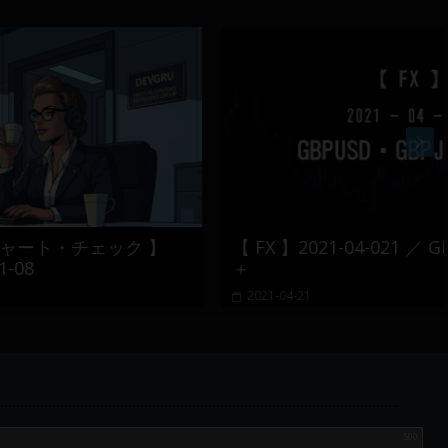
ク 】
【 FX 】2021-04-021 ／ GBPUSD・GBPJ
＋
2021-04-21
500