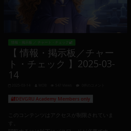
Group
FX
の
裁
情報・掲示板 ／ チャート・チェック🔐
量
【 情報・掲示板／チャー
や
ト・チェック 】2025-03-
MT4(EA)
情
14
報、
仮
2025-03-14
MOB
547 Views
0件のコメント
想
通
🔐DEVGRU Academy Members only
貨
で
このコンテンツはアクセスが制限されていま
の
す。
資