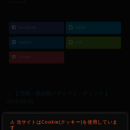
Facebook
twitter
Hatena
LINE
Pocket
←
【 情報・掲示板／チャート・チェック 】
2025-03-13
【 情報・掲示板／チャート・チェック 】2025-
⚠️ 当サイトはCookie(クッキー)を使用していま
03-15・16
→
す