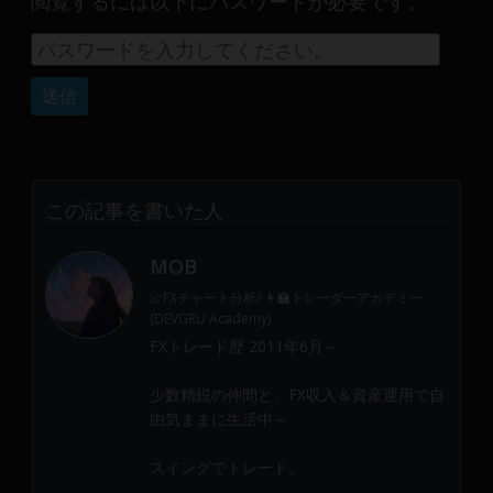
閲覧するには以下にパスワードが必要です。
産
運
用
や
金
融
や
Web
この記事を書いた人
開
発
MOB
ま
で、
📈FXチャート分析/ 👨‍🏫トレーダーアカデミー
DEVGRU
(DEVGRU Academy)
は
FXトレード歴 2011年6月～
少
少数精鋭の仲間と、FX収入＆資産運用で自
数
由気ままに生活中～
精
鋭
スイングでトレード。
の