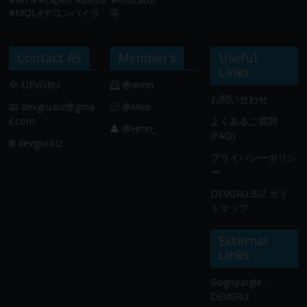
#MQL4デコンパイラ 等
Contact AS
Member’s
Useful
Links
🦅 DEVGRU
🦸 @anon
お問い合わせ
📧
devgru.biz@gma
🙂 @Mob
il.com
よくあるご質問
👤 @Hmn_
(FAQ)
🌐 devgru.biz
プライバシーポリシ
ー
DEVGRU.BIZ サイ
トマップ
External
Links
GogoJungle -
DEVGRU