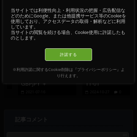
当サイトでは利便性向上・利用状況の把握・広告配信な
おすすめ記事
どのためにGoogle、または他提携サービス等のCookieを
使用しており、アクセスデータの取得・解析などに利用
しています。
当サイトの閲覧を続ける場合、Cookie使用に許諾したも
のとします。
許諾する
チ
【 FX ／ チャート・
【 情報・掲示板／チ
※利用許諾に関するCookie削除は『プライバシーポリシー』よ
】
チェック 】2021-07-
ャート・チェック 】
り行えます。
16 ／ GBPUSD・
2024-10-28～2028-
GBPJPY ＋
11-01
2021-07-16
2024-10-27
0
500