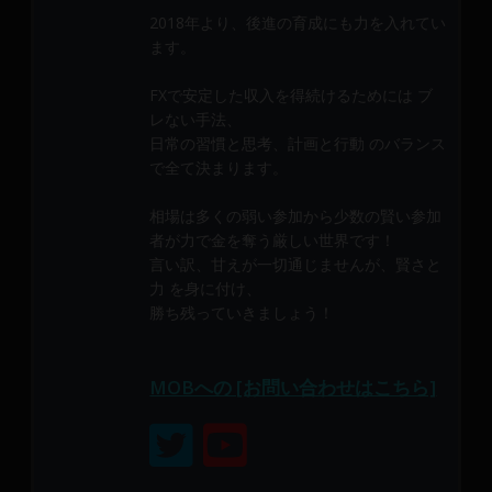
メ
2018年より、後進の育成にも力を入れてい
ン
ます。
バ
ー
FXで安定した収入を得続けるためには ブ
に
レない手法、
よ
日常の習慣と思考、計画と行動 のバランス
で全て決まります。
り
構
相場は多くの弱い参加から少数の賢い参加
成
者が力で金を奪う厳しい世界です！
さ
言い訳、甘えが一切通じませんが、賢さと
れ
力 を身に付け、
て
勝ち残っていきましょう！
い
ま
す。
MOBへの [お問い合わせはこちら]