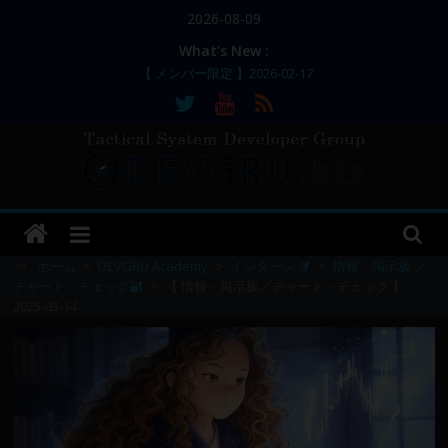
コ
2026-08-09
ン
What’s New :
テ
【 メンバー限定 】2026-02-17
【 メンバー限定 】2026-02-11～12
ン
【 メンバー限定 】2026-02-10
ツ
【 メンバー限定 】2026-02-09 ／ 損切り
へ
／
ス
【 メンバー限定 】2026-03-05～06
DEVGRU
キ
ッ
–
プ
⇒
ホーム
>
DEVGRU Academy
>
インターン 🔰
>
情報・掲示板 ／
チャート・チェック🔐
>
【 情報・掲示板／チャート・チェック 】
2025-03-14
Tactical
Systems
Developer