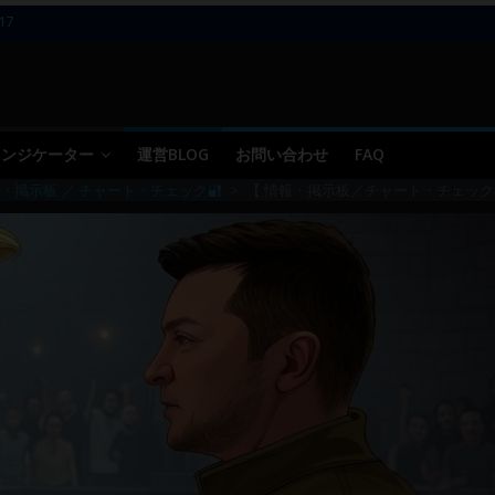
17
11～12
10
09 ／ 損切り
05～06
 インジケーター
運営BLOG
お問い合わせ
FAQ
・掲示板 ／ チャート・チェック🔐
>
【 情報・掲示板／チャート・チェック 】20