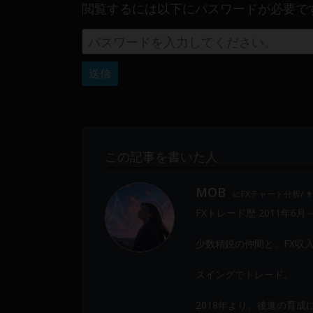
閲覧するには以下にパスワードが必要で
Web
開
発
ま
で、
DEVGRU
は
少
数
この記事を書いた人
精
鋭
MOB
📈FXチャート分析/ 
の
FXトレード歴 2011年6月
メ
ン
少数精鋭の仲間と、FX収
バ
ー
スイングでトレード。
に
よ
2018年より、後進の育