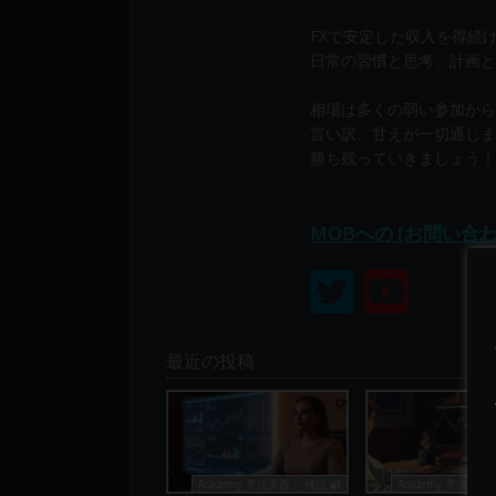
り
構
FXで安定した収入を得続
成
日常の習慣と思考、計画と
さ
相場は多くの弱い参加から
れ
言い訳、甘えが一切通じま
て
勝ち残っていきましょう！
い
ま
す。
MOBへの [お問い合
最近の投稿
Academy 手法実践・ 検証 🔐
Academy 手法実践・