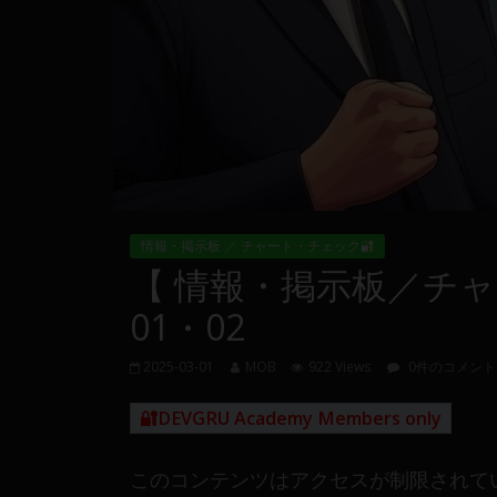
量
や
MT4(EA)
情
報、
仮
想
通
貨
情報・掲示板 ／ チャート・チェック🔐
で
【 情報・掲示板／チャー
の
資
01・02
産
運
2025-03-01
MOB
922 Views
0件のコメント
用
や
🔐DEVGRU Academy Members only
金
融
このコンテンツはアクセスが制限されて
や