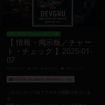
Group
FX
の
裁
情報・掲示板 ／ チャート・チェック🔐
量
【 情報・掲示板／チャー
や
ト・チェック 】2025-01-
MT4(EA)
情
07
報、
仮
2025-01-07
MOB
902 Views
0件のコメント
想
通
🔐DEVGRU Academy Members only
貨
で
このコンテンツはアクセスが制限されていま
の
す。
資