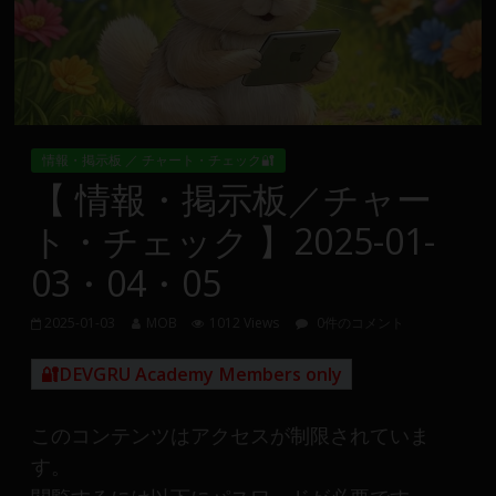
Group
FX
の
裁
情報・掲示板 ／ チャート・チェック🔐
量
【 情報・掲示板／チャー
や
ト・チェック 】2025-01-
MT4(EA)
情
03・04・05
報、
仮
2025-01-03
MOB
1012 Views
0件のコメント
想
通
🔐DEVGRU Academy Members only
貨
で
このコンテンツはアクセスが制限されていま
の
す。
資