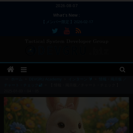
コ
2026-08-07
ン
What’s New :
テ
【 メンバー限定 】2026-02-17
ン
【 メンバー限定 】2026-02-11～12
【 メンバー限定 】2026-02-10
ツ
【 メンバー限定 】2026-02-09 ／ 損切り
へ
／
ス
【 メンバー限定 】2026-03-05～06
DEVGRU
キ
ッ
–
プ
⇒
ホーム
>
DEVGRU Academy
>
インターン 🔰
>
情報・掲示板 ／
チャート・チェック🔐
>
【 情報・掲示板／チャート・チェック 】
2025-01-03・04・05
Tactical
Systems
Developer