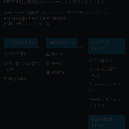
DEVGRUは少数精鋭のメンバーにより構成されています。
#Webページ開発ディレクション #アプリディレクション
#MT4 #Expert Advisor #Indicator
#MQL4デコンパイラ 等
Contact AS
Member’s
Useful
Links
🦅 DEVGRU
🦸 @anon
お問い合わせ
📧
devgru.biz@gma
🙂 @Mob
il.com
よくあるご質問
👤 @Hmn_
(FAQ)
🌐 devgru.biz
プライバシーポリシ
ー
DEVGRU.BIZ サイ
トマップ
External
Links