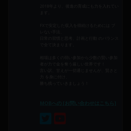
メ
2018年より、後進の育成にも力を入れてい
ン
ます。
バ
ー
FXで安定した収入を得続けるためには ブ
に
レない手法、
よ
日常の習慣と思考、計画と行動 のバランス
で全て決まります。
り
構
相場は多くの弱い参加から少数の賢い参加
成
者が力で金を奪う厳しい世界です！
さ
言い訳、甘えが一切通じませんが、賢さと
れ
力 を身に付け、
て
勝ち残っていきましょう！
い
ま
す。
MOBへの [お問い合わせはこちら]