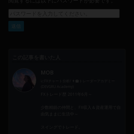
閲覧するには以下にパスワードが必要です。
産
運
用
や
金
融
や
Web
この記事を書いた人
開
発
MOB
ま
で、
📈FXチャート分析/ 👨‍🏫トレーダーアカデミー
DEVGRU
(DEVGRU Academy)
は
FXトレード歴 2011年6月～
少
少数精鋭の仲間と、FX収入＆資産運用で自
数
由気ままに生活中～
精
鋭
スイングでトレード。
の