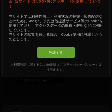
⚠️ 当サイトはCookie(クッキー)を使用していま
す
おすすめ記事
当サイトでは利便性向上・利用状況の把握・広告配信な
どのためにGoogle、または他提携サービス等のCookieを
使用しており、アクセスデータの取得・解析などに利用
しています。
当サイトの閲覧を続ける場合、Cookie使用に許諾したも
のとします。
・
【 FX情報・経済指
【 情報・掲示板／チ
許諾する
-
標・経済ニュース・
ャート・チェック 】
掲示板／チャート・
2025-04-14
※利用許諾に関するCookie削除は『プライバシーポリシー』よ
チェック 】2025-11-
り行えます。
2025-04-14
0
12
2025-11-12
0