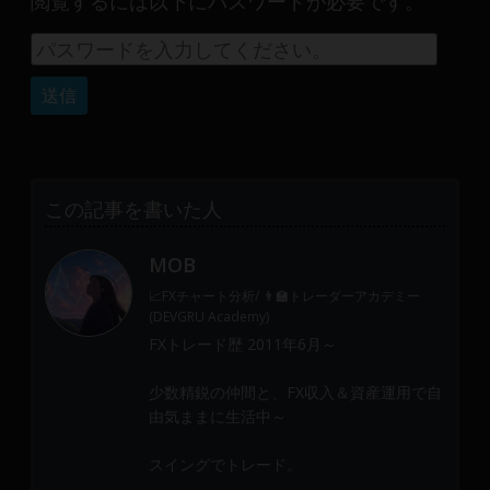
閲覧するには以下にパスワードが必要です。
産
運
用
や
金
融
や
Web
この記事を書いた人
開
発
MOB
ま
で、
📈FXチャート分析/ 👨‍🏫トレーダーアカデミー
DEVGRU
(DEVGRU Academy)
は
FXトレード歴 2011年6月～
少
少数精鋭の仲間と、FX収入＆資産運用で自
数
由気ままに生活中～
精
鋭
スイングでトレード。
の