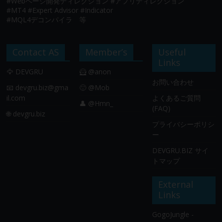
#Webページ開発ディレクション #アプリディレクション
#MT4 #Expert Advisor #Indicator
#MQL4デコンパイラ 等
Contact AS
Member’s
Useful
Links
🦅 DEVGRU
🦸 @anon
お問い合わせ
📧
devgru.biz@gma
🙂 @Mob
il.com
よくあるご質問
👤 @Hmn_
(FAQ)
🌐 devgru.biz
プライバシーポリシ
ー
DEVGRU.BIZ サイ
トマップ
External
Links
GogoJungle -