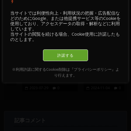
す
当サイトでは利便性向上・利用状況の把握・広告配信な
おすすめ記事
どのためにGoogle、または他提携サービス等のCookieを
使用しており、アクセスデータの取得・解析などに利用
しています。
当サイトの閲覧を続ける場合、Cookie使用に許諾したも
のとします。
許諾する
チ
【 情報・掲示板／チ
【 情報・掲示板／チ
】
ャート・チェック 】
ャート・チェック 】
※利用許諾に関するCookie削除は『プライバシーポリシー』よ
2023-07-31～2023-
2024-11-04～2028-
り行えます。
08-04
11-08
2023-07-29
0
2024-11-04
0