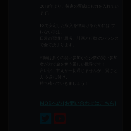
メ
2018年より、後進の育成にも力を入れてい
ン
ます。
バ
ー
FXで安定した収入を得続けるためには ブ
に
レない手法、
よ
日常の習慣と思考、計画と行動 のバランス
で全て決まります。
り
構
相場は多くの弱い参加から少数の賢い参加
成
者が力で金を奪う厳しい世界です！
さ
言い訳、甘えが一切通じませんが、賢さと
れ
力 を身に付け、
て
勝ち残っていきましょう！
い
ま
す。
MOBへの [お問い合わせはこちら]