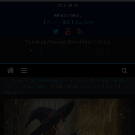
コ
2026-08-06
ン
What’s New :
テ
【 メンバー限定 】2026-02-17
ン
【 メンバー限定 】2026-02-11～12
【 メンバー限定 】2026-02-10
ツ
【 メンバー限定 】2026-02-09 ／ 損切り
へ
／
ス
【 メンバー限定 】2026-03-05～06
DEVGRU
キ
ッ
–
プ
⇒
ホーム
>
DEVGRU Academy
>
インターン 🔰
>
情報・掲示板 ／
チャート・チェック🔐
>
【 情報・掲示板／チャート・チェック 】
2025-01-01
Tactical
Systems
Developer