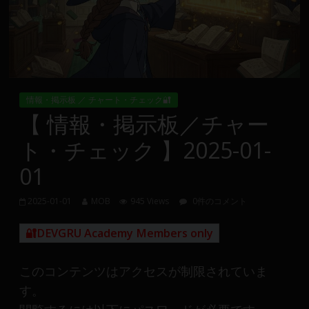
Group
FX
の
裁
情報・掲示板 ／ チャート・チェック🔐
量
【 情報・掲示板／チャー
や
ト・チェック 】2025-01-
MT4(EA)
情
01
報、
仮
2025-01-01
MOB
945 Views
0件のコメント
想
通
🔐DEVGRU Academy Members only
貨
で
このコンテンツはアクセスが制限されていま
の
す。
資