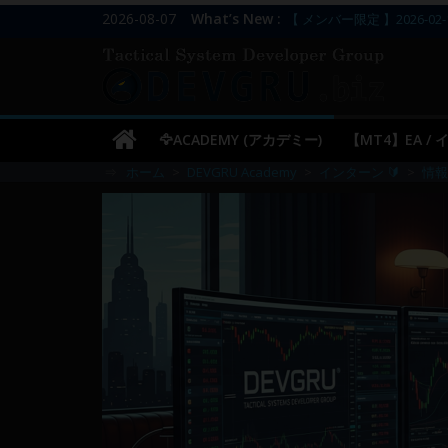
コ
2026-08-07
What’s New :
【 メンバー限定 】2026-02-
ン
【 メンバー限定 】2026-02-
DEVGRU
【 メンバー限定 】2026-02-
テ
【 メンバー限定 】2026-02-
ン
–
／
ツ
【 メンバー限定 】2026-03-
🦅ACADEMY (アカデミー)
【MT4】EA /
へ
Tactical
⇒
ホーム
>
DEVGRU Academy
>
インターン 🔰
>
情報
ス
キ
Systems
ッ
プ
Developer
Group
FX
の
裁