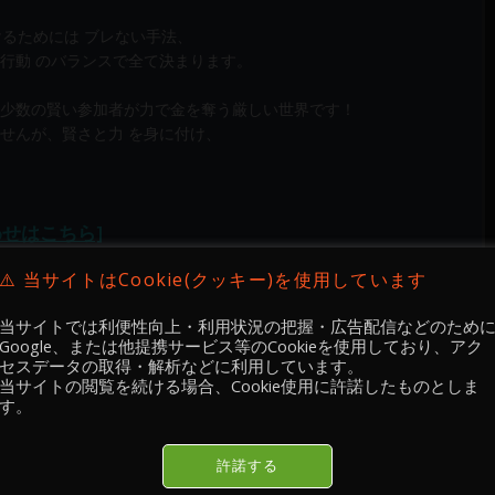
けるためには ブレない手法、
行動 のバランスで全て決まります。
少数の賢い参加者が力で金を奪う厳しい世界です！
せんが、賢さと力 を身に付け、
わせはこちら]
⚠️ 当サイトはCookie(クッキー)を使用しています
当サイトでは利便性向上・利用状況の把握・広告配信などのため
Google、または他提携サービス等のCookieを使用しており、アク
セスデータの取得・解析などに利用しています。
当サイトの閲覧を続ける場合、Cookie使用に許諾したものとしま
す。
許諾する
 検証 🔐
Academy 手法実践・ 検証 🔐
Academy 手法実践・ 検証 🔐