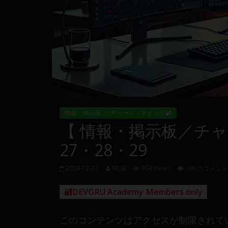
量
や
MT4(EA)
情
報、
仮
想
通
貨
情報・掲示板 ／ チャート・チェック🔐
で
【 情報・掲示板／チャー
の
資
27・28・29
産
運
2024-12-27
MOB
964 Views
0件のコメント
用
や
🔐DEVGRU Academy Members only
金
融
このコンテンツはアクセスが制限されて
や