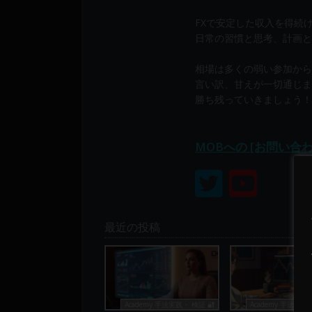
り
構
FXで安定した収入を得続
成
日常の習慣と思考、計画と
さ
相場は多くの弱い参加から
れ
言い訳、甘えが一切通じま
て
勝ち残っていきましょう！
い
ま
す。
MOBへの [お問い合
最近の投稿
Academy 手法実践・ 検証 🔐
Academy 手法実践・