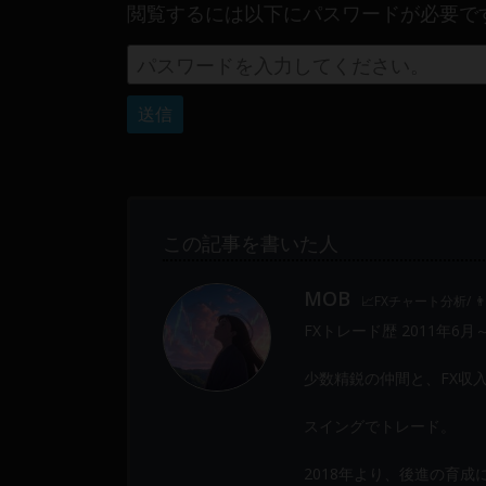
閲覧するには以下にパスワードが必要で
Web
開
発
ま
で、
DEVGRU
は
少
数
この記事を書いた人
精
鋭
MOB
📈FXチャート分析/ 
の
FXトレード歴 2011年6月
メ
ン
少数精鋭の仲間と、FX収
バ
ー
スイングでトレード。
に
よ
2018年より、後進の育