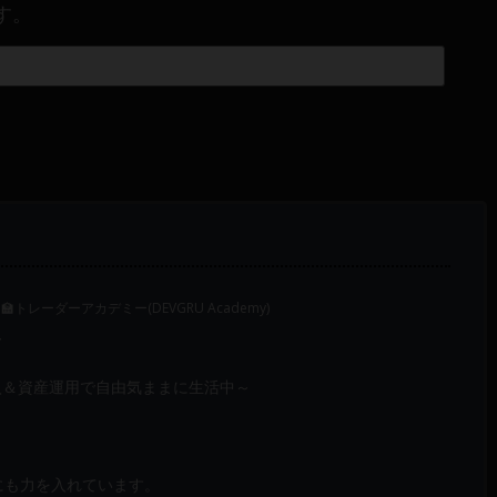
す。
‍🏫トレーダーアカデミー(DEVGRU Academy)
～
入＆資産運用で自由気ままに生活中～
成にも力を入れています。