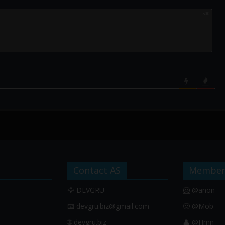
500
Contact AS
Member
🦅 DEVGRU
🦸 @anon
📧
devgru.biz@gmail.com
🙂 @Mob
🌐 devgru.biz
👤 @Hmn_