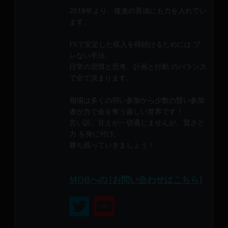
メ
2018年より、後進の育成にも力を入れてい
ン
ます。
バ
ー
FXで安定した収入を得続けるためには ブ
に
レない手法、
よ
日常の習慣と思考、計画と行動 のバランス
で全て決まります。
り
構
相場は多くの弱い参加から少数の賢い参加
成
者が力で金を奪う厳しい世界です！
さ
言い訳、甘えが一切通じませんが、賢さと
れ
力 を身に付け、
て
勝ち残っていきましょう！
い
ま
す。
MOBへの [お問い合わせはこちら]