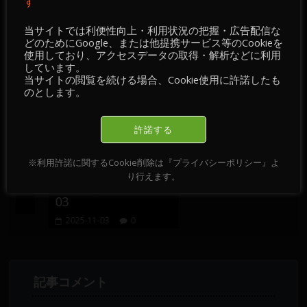
す
当サイトでは利便性向上・利用状況の把握・広告配信な
おすすめ記事
どのためにGoogle、または他提携サービス等のCookieを
使用しており、アクセスデータの取得・解析などに利用
しています。
当サイトの閲覧を続ける場合、Cookie使用に許諾したも
のとします。
許諾する
チ
【 FX情報・経済指
【 メンバー限定 】
】
標・経済ニュース・
2026-02-05
※利用許諾に関するCookie削除は『プライバシーポリシー』よ
掲示板／チャート・
り行えます。
2026-02-05
チェック 】2025-11-
03
2025-11-03
0