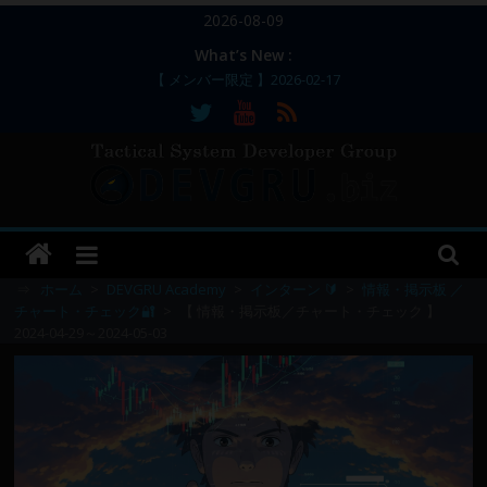
コ
2026-08-09
ン
What’s New :
テ
【 メンバー限定 】2026-02-17
ン
【 メンバー限定 】2026-02-11～12
【 メンバー限定 】2026-02-10
ツ
【 メンバー限定 】2026-02-09 ／ 損切り
へ
／
ス
【 メンバー限定 】2026-03-05～06
DEVGRU
キ
ッ
–
プ
⇒
ホーム
>
DEVGRU Academy
>
インターン 🔰
>
情報・掲示板 ／
チャート・チェック🔐
>
【 情報・掲示板／チャート・チェック 】
2024-04-29～2024-05-03
Tactical
Systems
Developer