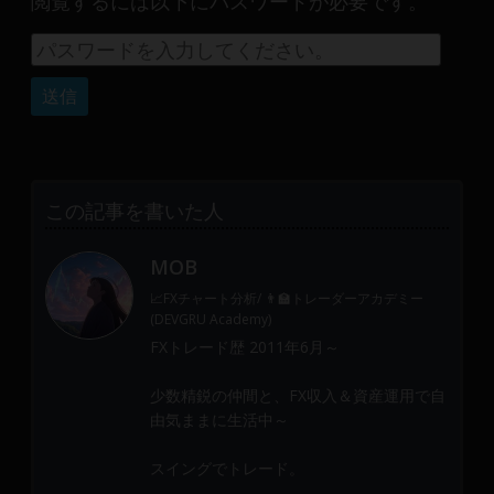
閲覧するには以下にパスワードが必要です。
産
運
用
や
金
融
や
Web
この記事を書いた人
開
発
MOB
ま
で、
📈FXチャート分析/ 👨‍🏫トレーダーアカデミー
DEVGRU
(DEVGRU Academy)
は
FXトレード歴 2011年6月～
少
少数精鋭の仲間と、FX収入＆資産運用で自
数
由気ままに生活中～
精
鋭
スイングでトレード。
の