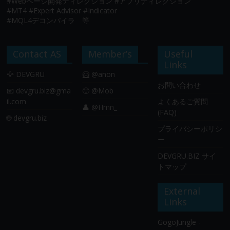
#Webページ開発ディレクション #アプリディレクション
#MT4 #Expert Advisor #Indicator
#MQL4デコンパイラ 等
Contact AS
Member’s
Useful
Links
🦅 DEVGRU
🦸 @anon
お問い合わせ
📧
devgru.biz@gma
🙂 @Mob
il.com
よくあるご質問
👤 @Hmn_
(FAQ)
🌐 devgru.biz
プライバシーポリシ
ー
DEVGRU.BIZ サイ
トマップ
External
Links
GogoJungle -