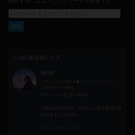
閲覧するには以下にパスワードが必要です。
産
運
用
や
金
融
や
Web
この記事を書いた人
開
発
MOB
ま
で、
📈FXチャート分析/ 👨‍🏫トレーダーアカデミー
DEVGRU
(DEVGRU Academy)
は
FXトレード歴 2011年6月～
少
少数精鋭の仲間と、FX収入＆資産運用で自
数
由気ままに生活中～
精
鋭
スイングでトレード。
の