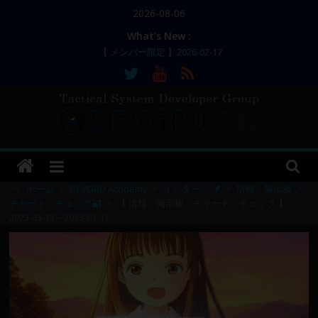
コ
2026-08-06
ン
What’s New :
テ
【 メンバー限定 】2026-02-17
ン
【 メンバー限定 】2026-02-11～12
【 メンバー限定 】2026-02-10
ツ
【 メンバー限定 】2026-02-09 ／ 損切り
へ
／
ス
【 メンバー限定 】2026-03-05～06
DEVGRU
キ
ッ
–
プ
⇒
ホーム
>
DEVGRU Academy
>
インターン 🔰
>
情報・掲示板 ／
チャート・チェック🔐
>
【 情報・掲示板／チャート・チェック 】
2023-03-13～2023-03-17
Tactical
Systems
Developer