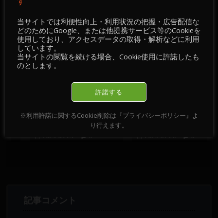
す
当サイトでは利便性向上・利用状況の把握・広告配信な
おすすめ記事
どのためにGoogle、または他提携サービス等のCookieを
使用しており、アクセスデータの取得・解析などに利用
しています。
当サイトの閲覧を続ける場合、Cookie使用に許諾したも
のとします。
許諾する
チ
【 情報・掲示板／チ
【 情報・掲示板／チ
】
ャート・チェック 】
ャート・チェック 】
※利用許諾に関するCookie削除は『プライバシーポリシー』よ
2025-03-25
2025-01-20
り行えます。
2025-03-25
0
2025-01-20
0