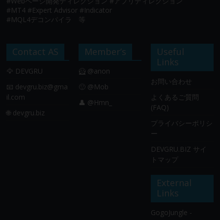
#Webページ開発ディレクション #アプリディレクション
#MT4 #Expert Advisor #Indicator
#MQL4デコンパイラ 等
Contact AS
Member’s
Useful
Links
🦅 DEVGRU
🦸 @anon
お問い合わせ
📧
devgru.biz@gma
🙂 @Mob
il.com
よくあるご質問
👤 @Hmn_
(FAQ)
🌐 devgru.biz
プライバシーポリシ
ー
DEVGRU.BIZ サイ
トマップ
External
Links
GogoJungle -