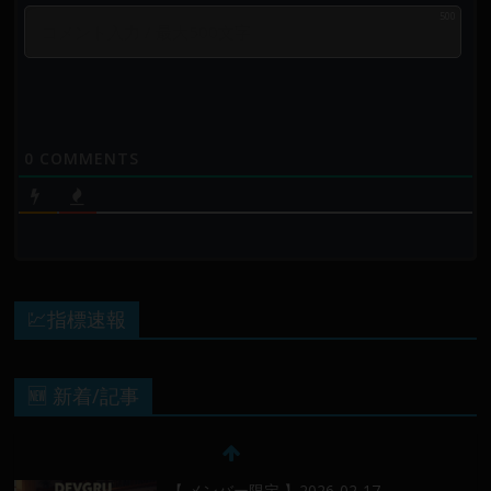
500
0
COMMENTS
💹指標速報
🆕 新着/記事
【 メンバー限定 】2026-02-17