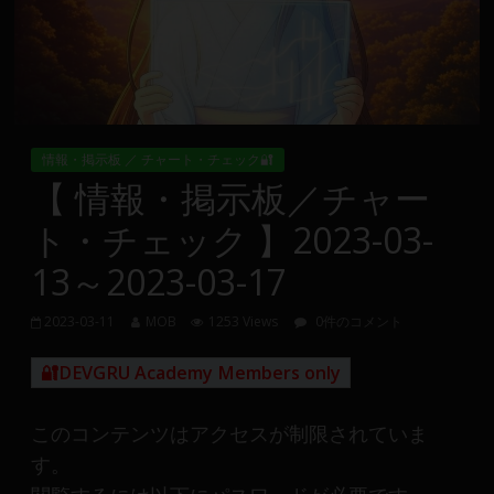
Group
FX
の
裁
情報・掲示板 ／ チャート・チェック🔐
量
【 情報・掲示板／チャー
や
ト・チェック 】2023-03-
MT4(EA)
情
13～2023-03-17
報、
仮
2023-03-11
MOB
1253 Views
0件のコメント
想
通
🔐DEVGRU Academy Members only
貨
で
このコンテンツはアクセスが制限されていま
の
す。
資