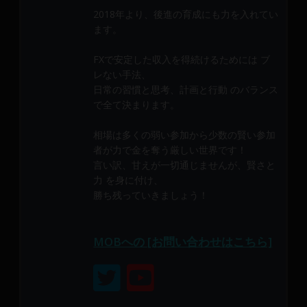
メ
2018年より、後進の育成にも力を入れてい
ン
ます。
バ
ー
FXで安定した収入を得続けるためには ブ
に
レない手法、
よ
日常の習慣と思考、計画と行動 のバランス
で全て決まります。
り
構
相場は多くの弱い参加から少数の賢い参加
成
者が力で金を奪う厳しい世界です！
さ
言い訳、甘えが一切通じませんが、賢さと
れ
力 を身に付け、
て
勝ち残っていきましょう！
い
ま
す。
MOBへの [お問い合わせはこちら]