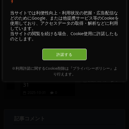
す
当サイトでは利便性向上・利用状況の把握・広告配信な
おすすめ記事
どのためにGoogle、または他提携サービス等のCookieを
使用しており、アクセスデータの取得・解析などに利用
しています。
当サイトの閲覧を続ける場合、Cookie使用に許諾したも
のとします。
許諾する
チ
【 FX情報・経済指
【 情報・掲示板／チ
】
標・経済ニュース・
ャート・チェック 】
※利用許諾に関するCookie削除は『プライバシーポリシー』よ
-
掲示板／チャート・
2025-03-15・16
り行えます。
チェック 】2025-10-
2025-03-15
0
31
2025-10-31
0