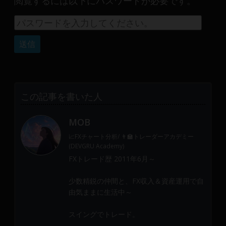
閲覧するには以下にパスワードが必要です。
産
運
用
や
金
融
や
Web
この記事を書いた人
開
発
MOB
ま
で、
📈FXチャート分析/ 👨‍🏫トレーダーアカデミー
DEVGRU
(DEVGRU Academy)
は
FXトレード歴 2011年6月～
少
少数精鋭の仲間と、FX収入＆資産運用で自
数
由気ままに生活中～
精
鋭
スイングでトレード。
の