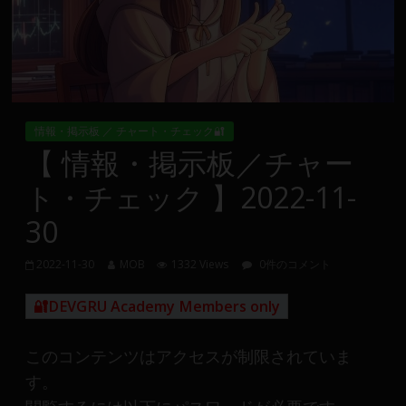
Group
FX
の
裁
情報・掲示板 ／ チャート・チェック🔐
量
【 情報・掲示板／チャー
や
ト・チェック 】2022-11-
MT4(EA)
情
30
報、
仮
2022-11-30
MOB
1332 Views
0件のコメント
想
通
🔐DEVGRU Academy Members only
貨
で
このコンテンツはアクセスが制限されていま
の
す。
資