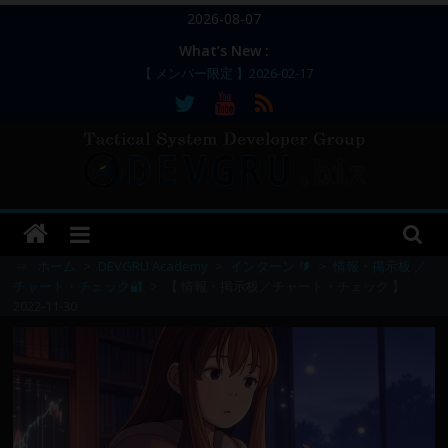
コ
2026-08-07
ン
What’s New :
テ
【 メンバー限定 】2026-02-17
ン
【 メンバー限定 】2026-02-11～12
【 メンバー限定 】2026-02-10
ツ
【 メンバー限定 】2026-02-09 ／ 損切り
へ
／
ス
【 メンバー限定 】2026-03-05～06
DEVGRU
キ
ッ
–
プ
⇒
ホーム
>
DEVGRU Academy
>
インターン 🔰
>
情報・掲示板 ／
チャート・チェック🔐
>
【 情報・掲示板／チャート・チェック 】
2022-11-30
Tactical
Systems
Developer