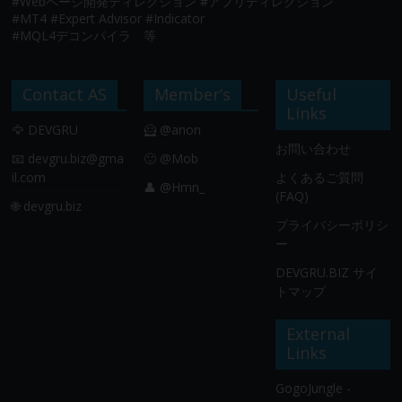
#Webページ開発ディレクション #アプリディレクション
#MT4 #Expert Advisor #Indicator
#MQL4デコンパイラ 等
Contact AS
Member’s
Useful
Links
🦅 DEVGRU
🦸 @anon
お問い合わせ
📧
devgru.biz@gma
🙂 @Mob
il.com
よくあるご質問
👤 @Hmn_
(FAQ)
🌐 devgru.biz
プライバシーポリシ
ー
DEVGRU.BIZ サイ
トマップ
External
Links
GogoJungle -