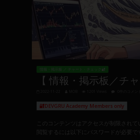
量
や
MT4(EA)
情
報、
仮
想
通
貨
情報・掲示板 ／ チャート・チェック🔐
で
【 情報・掲示板／チャート
の
資
2022-11-22
MOB
1201 Views
0件のコメン
産
運
🔐DEVGRU Academy Members only
用
や
このコンテンツはアクセスが制限されて
金
融
閲覧するには以下にパスワードが必要で
や