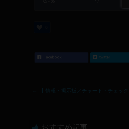
05～06
17
0
Facebook
twitter
←
【 情報・掲示板／チャート・チェック 】20
おすすめ記事