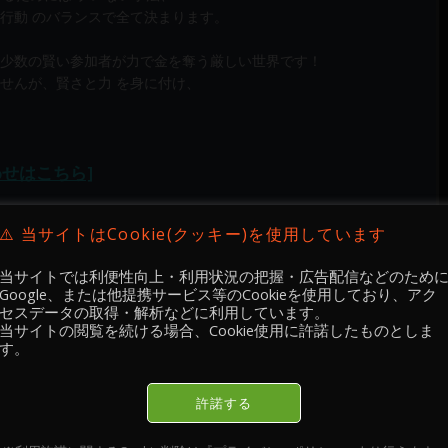
行動 のバランスで全て決まります。
少数の賢い参加者が力で金を奪う厳しい世界です！
せんが、賢さと力 を身に付け、
わせはこちら]
⚠️ 当サイトはCookie(クッキー)を使用しています
当サイトでは利便性向上・利用状況の把握・広告配信などのため
Google、または他提携サービス等のCookieを使用しており、アク
セスデータの取得・解析などに利用しています。
当サイトの閲覧を続ける場合、Cookie使用に許諾したものとしま
す。
 検証 🔐
Academy 手法実践・ 検証 🔐
Academy 手法実践・ 検証 🔐
許諾する
2026.02.12
2026.02.11
-02-
【 メンバー限定 】2026-02-
【 メンバー限定 】2026-02-