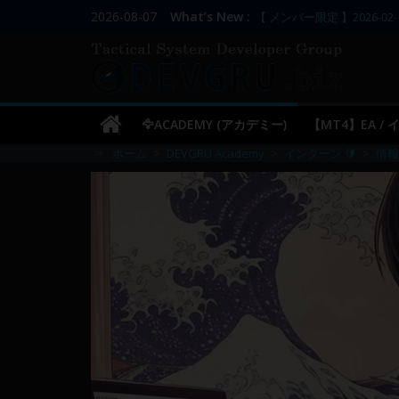
コ
2026-08-07
What’s New :
【 メンバー限定 】2026-02-
ン
【 メンバー限定 】2026-02-
DEVGRU
【 メンバー限定 】2026-02-
テ
【 メンバー限定 】2026-02-
ン
–
／
ツ
【 メンバー限定 】2026-03-
🦅ACADEMY (アカデミー)
【MT4】EA /
へ
Tactical
⇒
ホーム
>
DEVGRU Academy
>
インターン 🔰
>
情報
ス
キ
Systems
ッ
プ
Developer
Group
FX
の
裁