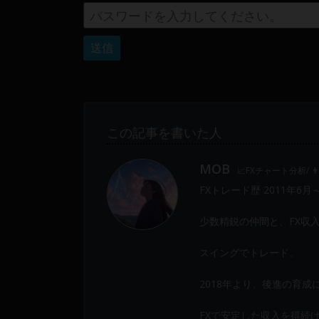
Web
開
発
ま
で、
DEVGRU
は
この記事を書いた人
少
数
MOB
精
📈FXチャート分析/ 
鋭
FXトレード歴 2011年6月
の
メ
少数精鋭の仲間と、FX収
ン
スイングでトレード。
バ
ー
2018年より、後進の育
に
よ
FXで安定した収入を得続