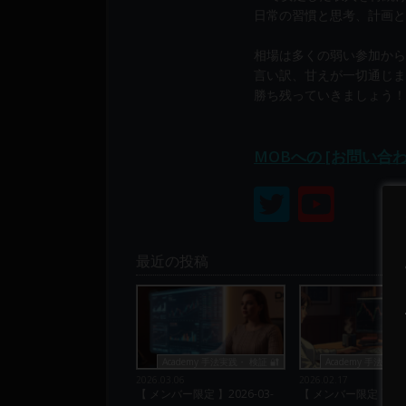
り
日常の習慣と思考、計画と
構
成
相場は多くの弱い参加から
さ
言い訳、甘えが一切通じま
れ
勝ち残っていきましょう！
て
い
MOBへの [お問い合
ま
す。
最近の投稿
Academy 手法実践・ 検証 🔐
Academy 手法実践・
2026.03.06
2026.02.17
【 メンバー限定 】2026-03-
【 メンバー限定 】2026