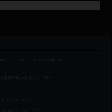
‍🏫トレーダーアカデミー(DEVGRU Academy)
～
入＆資産運用で自由気ままに生活中～
成にも力を入れています。
けるためには ブレない手法、