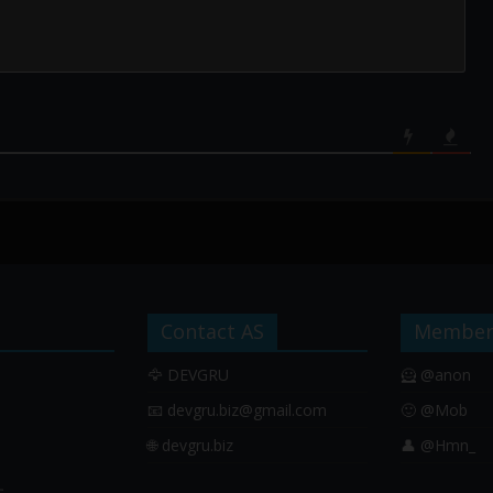
Contact AS
Member
🦅 DEVGRU
🦸 @anon
📧
devgru.biz@gmail.com
🙂 @Mob
🌐 devgru.biz
👤 @Hmn_
す。