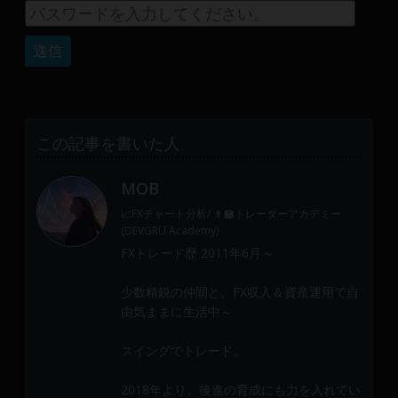
産
運
用
や
金
融
や
この記事を書いた人
Web
開
MOB
発
📈FXチャート分析/ 👨‍🏫トレーダーアカデミー
ま
(DEVGRU Academy)
で、
FXトレード歴 2011年6月～
DEVGRU
は
少数精鋭の仲間と、FX収入＆資産運用で自
少
由気ままに生活中～
数
精
スイングでトレード。
鋭
の
2018年より、後進の育成にも力を入れてい