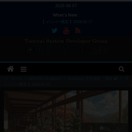
コ
2026-08-07
ン
What’s New :
テ
【 メンバー限定 】2026-02-17
ン
【 メンバー限定 】2026-02-11～12
【 メンバー限定 】2026-02-10
ツ
【 メンバー限定 】2026-02-09 ／ 損切り
へ
／
ス
【 メンバー限定 】2026-03-05～06
DEVGRU
キ
ッ
–
プ
⇒
ホーム
>
DEVGRU Academy
>
Academy 手法実践・ 検証 🔐
>
【
メンバー限定 】2026-01-23
Tactical
Systems
Developer