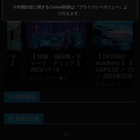
おすすめ記事
※利用許諾に関するCookie削除は『プライバシーポリシー』よ
り行えます。
／チ
【 情報・掲示板／チ
【 DEVGRU
 】
ャート・チェック 】
Academy 】【 FX 】
2022-11-14
GBPUSD ／ 15分足
／ 2022年02月16日
2022-11-14
0
2022-02-19
💹指標速報
🆕 新着/記事