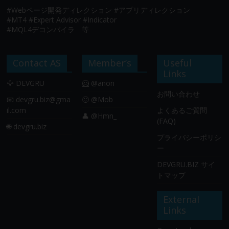
#Webページ開発ディレクション #アプリディレクション
#MT4 #Expert Advisor #Indicator
#MQL4デコンパイラ 等
Contact AS
Member’s
Useful
Links
🦅 DEVGRU
🦸 @anon
お問い合わせ
📧
devgru.biz@gma
🙂 @Mob
il.com
よくあるご質問
👤 @Hmn_
(FAQ)
🌐 devgru.biz
プライバシーポリシ
ー
DEVGRU.BIZ サイ
トマップ
External
Links