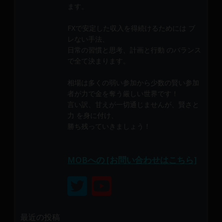
メ
ます。
ン
FXで安定した収入を得続けるためには ブ
バ
レない手法、
ー
日常の習慣と思考、計画と行動 のバランス
に
で全て決まります。
よ
り
相場は多くの弱い参加から少数の賢い参加
構
者が力で金を奪う厳しい世界です！
成
言い訳、甘えが一切通じませんが、賢さと
さ
力 を身に付け、
れ
勝ち残っていきましょう！
て
い
MOBへの [お問い合わせはこちら]
ま
す。
最近の投稿