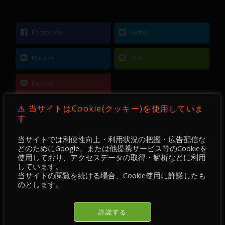
Facebook
twitter
Hatena
LINE
Pocket
⚠️ 当サイトはCookie(クッキー)を使用していま
す
当サイトでは利便性向上・利用状況の把握・広告配信な
←
【 メンバー限定 】2026-01-22
どのためにGoogle、または他提携サービス等のCookieを
使用しており、アクセスデータの取得・解析などに利用
しています。
【 メンバー限定 】2026-01-24／日銀に続きFRB
当サイトの閲覧を続ける場合、Cookie使用に許諾したも
も、為替介入の前段階となる「レートチェック」
のとします。
を実施？／通貨ペア変更
→
許諾する