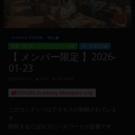
Group
FX
の
Academy 手法実践・ 検証 🔐
裁
情報・掲示板 ／ チャート・チェック🔐
株・投資信託🔐
量
【 メンバー限定 】2026-
や
MT4(EA)
01-23
情
報、
2026-01-23
MOB
556 Views
仮
想
🔐DEVGRU Academy Members only
通
貨
このコンテンツはアクセスが制限されていま
で
す。
の
閲覧するには以下にパスワードが必要です。
資